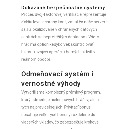
Dokázané bezpečnostné systémy
Proces dvoj-faktorovej verifikácie reprezentuje
ďalšiu level ochrany kont, zatiaľ čo naše servere
sa sú lokalizované v chránených dátových
centrách so nepretržitým dohľadom. Všetci
hráč má option kedykoľvek skontrolovať
históriu svojich operácií i herných aktivít v
reálnom období.
Odmeňovací systém i
vernostné výhody
Vytvorili sme komplexný prémiový program,
ktorý odmeňuje nielen nových hráčov, ale aj
tých najpravidelnejších. Privítací bonus
obsahuje veľkorysé bonusy rozdelené do
viacerých vkladov, čo zabezpečuje krokové