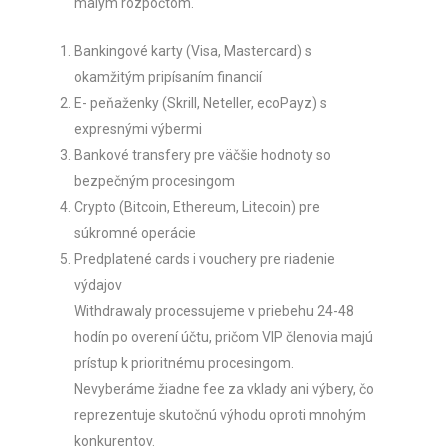
malým rozpočtom.
Bankingové karty (Visa, Mastercard) s
okamžitým pripísaním financií
E- peňaženky (Skrill, Neteller, ecoPayz) s
expresnými výbermi
Bankové transfery pre väčšie hodnoty so
bezpečným procesingom
Crypto (Bitcoin, Ethereum, Litecoin) pre
súkromné operácie
Predplatené cards i vouchery pre riadenie
výdajov
Withdrawaly processujeme v priebehu 24-48
hodín po overení účtu, pričom VIP členovia majú
prístup k prioritnému procesingom.
Nevyberáme žiadne fee za vklady ani výbery, čo
reprezentuje skutočnú výhodu oproti mnohým
konkurentov.