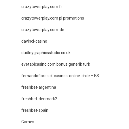
crazytowerplay.com fr
crazytowerplay.com pl promotions
crazytowerplay.com-de
davinci-casino
dudleygraphicsstudio.co.uk
evetabicasino.com bonus generik turk
fernandoflores.cl-casinos-online-chile – ES
freshbet-argentina
freshbet-denmark2
freshbet-spain
Games