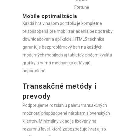
Fortune
Mobile optimalizácia
Každá hra v našom portfóliu je kompletne
prispôsobená pre mobil zariadenia bez potreby
downloadovania aplikácie. HTML5 technika
garantuje bezproblémový beh na každých
moderných mobiloch aj tabletov, pričom kvalita
grafiky a herná mechanika ostávajú
neporušené.
Transakčné metódy i
prevody
Podporujeme rozsiahlu paletu transakčných
možností prispôsobené nárokam slovenských
klientov. Minimálny vklad je fixovaný na
rozumnú level, ktorá zabezpečuje hrať aj so