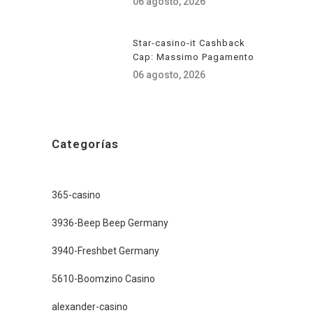
06 agosto, 2026
Star-casino-it Cashback
Cap: Massimo Pagamento
06 agosto, 2026
Categorías
365-casino
3936-Beep Beep Germany
3940-Freshbet Germany
5610-Boomzino Casino
alexander-casino