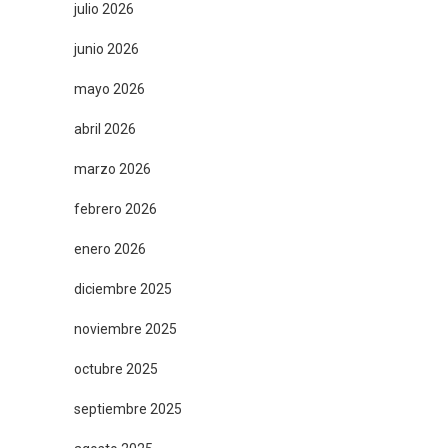
julio 2026
junio 2026
mayo 2026
abril 2026
marzo 2026
febrero 2026
enero 2026
diciembre 2025
noviembre 2025
octubre 2025
septiembre 2025