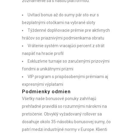
zoznámenie sa s našou platformou.
Uvítací bonus až do sumy pár sto eur s
bezplatnými otočkami na vybrané sloty
Týždenné doplňovacie prémie pre aktívnych
hráčov so priaznivými podmienkama obratu
Vrátenie systém vracajúci percent z strát
naspäť na hracie profil
Exkluzívne turnaje so zaručenými prizovými
fondmi a unikátnymi prizmi
VIP program s prispôsobenými prémiami aj
expresnými výplatami
Podmienky odmien
Všetky naše bonusové ponuky zahŕňajú
prehľadné pravidlá so rozumnými nárokmi na
pretočenie. Obvyklý vyžadovaný rollover sa
dosahuje okolo 35-násobku bonusovej sumy, čo
patrí medzi industrijné normy v Europe. Klienti