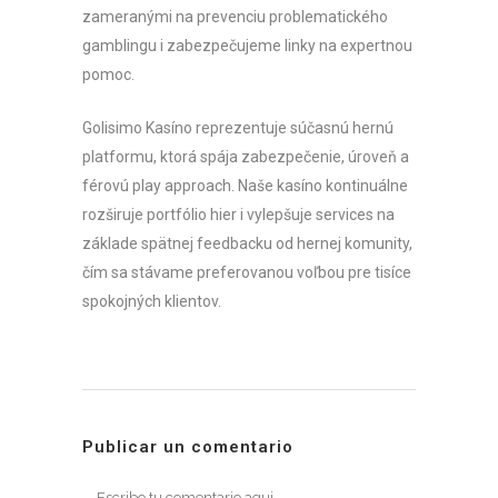
zameranými na prevenciu problematického
gamblingu i zabezpečujeme linky na expertnou
pomoc.
Golisimo Kasíno reprezentuje súčasnú hernú
platformu, ktorá spája zabezpečenie, úroveň a
férovú play approach. Naše kasíno kontinuálne
rozširuje portfólio hier i vylepšuje services na
základe spätnej feedbacku od hernej komunity,
čím sa stávame preferovanou voľbou pre tisíce
spokojných klientov.
Publicar un comentario