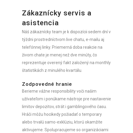
Zákaznícky servis a
asistencia
Náš zákaznícky team je k dispozícii sedem dní v
týždni prostredníctvom live chatu, e-mailu aj
telefónnej linky. Priemerná doba reakcie na
živom chate je menej než dve minúty, čo
reprezentuje overený fakt založený na monthly
štatistikách z minulého kvartálu.
Zodpovedné hranie
Berieme vážne responsibility voči našim
užívateľom i ponúkame nástroje pre nastavenie
limitov depozitov, strát i gamblingového času.
Hráči môžu hocikedy požiadať o temporary
alebo trvalú samo-exklúziu, ktorú okamžite
aktivujeme. Spolupracujeme so organizáciami