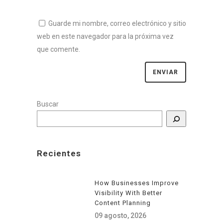
Guarde mi nombre, correo electrónico y sitio
web en este navegador para la próxima vez
que comente.
Buscar
Recientes
How Businesses Improve
Visibility With Better
Content Planning
09 agosto, 2026