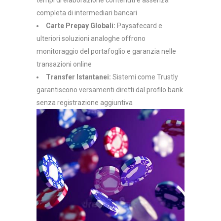
tempi di elaborazione contenuti e assenza
completa di intermediari bancari
Carte Prepay Globali:
Paysafecard e
ulteriori soluzioni analoghe offrono
monitoraggio del portafoglio e garanzia nelle
transazioni online
Transfer Istantanei:
Sistemi come Trustly
garantiscono versamenti diretti dal profilo bank
senza registrazione aggiuntiva