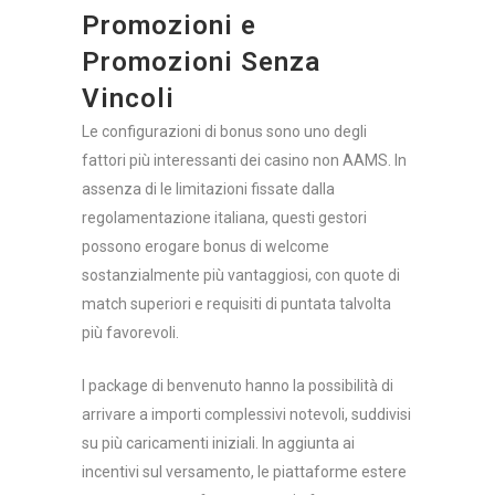
Promozioni e
Promozioni Senza
Vincoli
Le configurazioni di bonus sono uno degli
fattori più interessanti dei casino non AAMS. In
assenza di le limitazioni fissate dalla
regolamentazione italiana, questi gestori
possono erogare bonus di welcome
sostanzialmente più vantaggiosi, con quote di
match superiori e requisiti di puntata talvolta
più favorevoli.
I package di benvenuto hanno la possibilità di
arrivare a importi complessivi notevoli, suddivisi
su più caricamenti iniziali. In aggiunta ai
incentivi sul versamento, le piattaforme estere