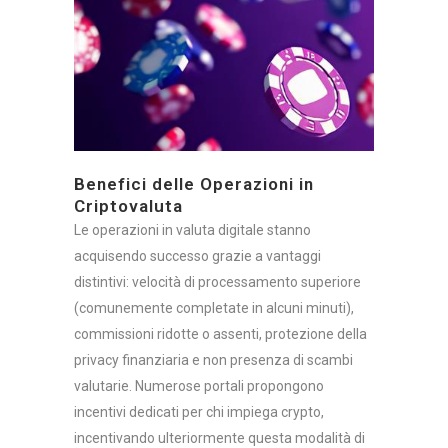
Benefici delle Operazioni in
Criptovaluta
Le operazioni in valuta digitale stanno
acquisendo successo grazie a vantaggi
distintivi: velocità di processamento superiore
(comunemente completate in alcuni minuti),
commissioni ridotte o assenti, protezione della
privacy finanziaria e non presenza di scambi
valutarie. Numerose portali propongono
incentivi dedicati per chi impiega crypto,
incentivando ulteriormente questa modalità di