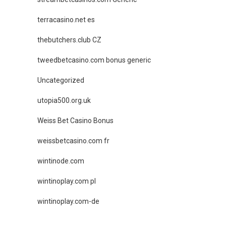
terracasino.net es
thebutchers.club CZ
tweedbetcasino.com bonus generic
Uncategorized
utopia500.org.uk
Weiss Bet Casino Bonus
weissbetcasino.com fr
wintinode.com
wintinoplay.com pl
wintinoplay.com-de