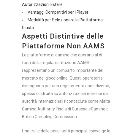
Autorizzazioni Estere
Vantaggi Competitivi per i Player
Modalità per Selezionare la Piattaforma
Giusta
Aspetti Distintive delle
Piattaforme Non AAMS
Le piattaforme di gaming che operano al di
fuori della regolamentazione AAMS
rappresentano un comparto importante del
mercato del gioco online. Questi operatori si
distinguono per una regolamentazione diversa,
spesso costruita su autorizzazioni emesse da
autorità internazionali riconosciute come Malta
Gaming Authority, l’isola di Curaçao eGaming o
British Gambling Commission.
Una tra le delle peculiarità principali coinvolge la