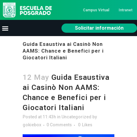
Campus Virtual
Intranet
Solicitar información
Guida Esaustiva ai Casinò Non
AAMS: Chance e Benefici per i
Giocatori Italiani
12 May
Guida Esaustiva
ai Casinò Non AAMS:
Chance e Benefici per i
Giocatori Italiani
Posted at 11:43h
in
Uncategorized
by
gokiebox
0 Comments
0
Likes