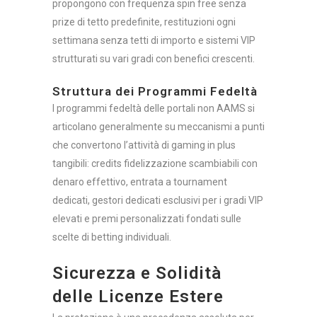
propongono con frequenza spin free senza
prize di tetto predefinite, restituzioni ogni
settimana senza tetti di importo e sistemi VIP
strutturati su vari gradi con benefici crescenti.
Struttura dei Programmi Fedeltà
I programmi fedeltà delle portali non AAMS si
articolano generalmente su meccanismi a punti
che convertono l’attività di gaming in plus
tangibili: credits fidelizzazione scambiabili con
denaro effettivo, entrata a tournament
dedicati, gestori dedicati esclusivi per i gradi VIP
elevati e premi personalizzati fondati sulle
scelte di betting individuali.
Sicurezza e Solidità
delle Licenze Estere