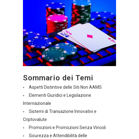
Sommario dei Temi
Aspetti Distintive delle Siti Non AAMS
Elementi Giuridici e Legislazione
Internazionale
Sistemi di Transazione Innovativi e
Criptovalute
Promozioni e Promozioni Senza Vincoli
Sicurezza e Attendibilità delle