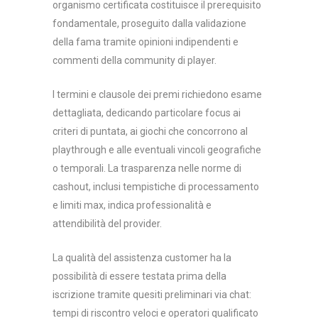
organismo certificata costituisce il prerequisito
fondamentale, proseguito dalla validazione
della fama tramite opinioni indipendenti e
commenti della community di player.
I termini e clausole dei premi richiedono esame
dettagliata, dedicando particolare focus ai
criteri di puntata, ai giochi che concorrono al
playthrough e alle eventuali vincoli geografiche
o temporali. La trasparenza nelle norme di
cashout, inclusi tempistiche di processamento
e limiti max, indica professionalità e
attendibilità del provider.
La qualità del assistenza customer ha la
possibilità di essere testata prima della
iscrizione tramite quesiti preliminari via chat:
tempi di riscontro veloci e operatori qualificato