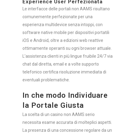
Experience User Perfezionata
Le interfacce delle portali non AAMS risultano
comunemente perfezionate per una
esperienza multidevice senza intoppi, con
software native mobile per dispositivi portatili
iOS e Android, oltre a edizioni web reattive
ottimamente operanti su ogni browser attuale.
L’assistenza clienti in più lingue fruibile 24/7 via
chat dal diretta, email e a volte supporto
telefonico certifica risoluzione immediata di
eventuali problematiche.
In che modo Individuare
la Portale Giusta
La scelta di un casino non AAMS serio
necessita esame accurata di molteplici aspetti.
La presenza di una concessione regolare da un