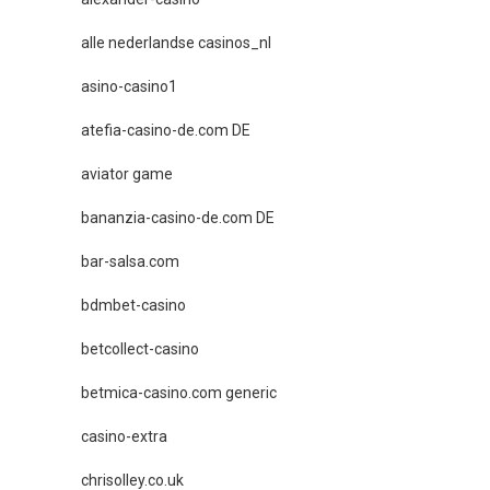
alle nederlandse casinos_nl
asino-casino1
atefia-casino-de.com DE
aviator game
bananzia-casino-de.com DE
bar-salsa.com
bdmbet-casino
betcollect-casino
betmica-casino.com generic
casino-extra
chrisolley.co.uk