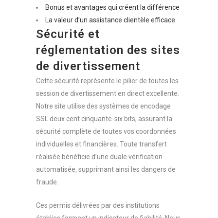
Bonus et avantages qui créent la différence
La valeur d’un assistance clientèle efficace
Sécurité et
réglementation des sites
de divertissement
Cette sécurité représente le pilier de toutes les
session de divertissement en direct excellente.
Notre site utilise des systèmes de encodage
SSL deux cent cinquante-six bits, assurant la
sécurité complète de toutes vos coordonnées
individuelles et financières. Toute transfert
réalisée bénéficie d’une duale vérification
automatisée, supprimant ainsi les dangers de
fraude.
Ces permis délivrées par des institutions