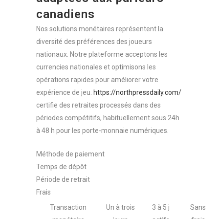
canadiens
Nos solutions monétaires représentent la
diversité des préférences des joueurs
nationaux. Notre plateforme acceptons les
currencies nationales et optimisons les
opérations rapides pour améliorer votre
expérience de jeu.
https://northpressdaily.com/
certifie des retraites processés dans des
périodes compétitifs, habituellement sous 24h
à 48 h pour les porte-monnaie numériques.
Méthode de paiement
Temps de dépôt
Période de retrait
Frais
Transaction
Un à trois
3 à 5 j
Sans