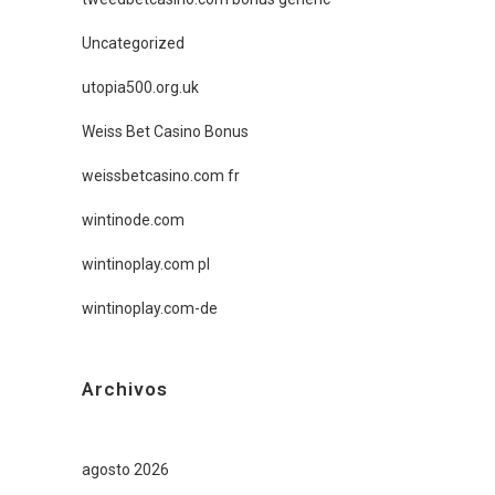
Uncategorized
utopia500.org.uk
Weiss Bet Casino Bonus
weissbetcasino.com fr
wintinode.com
wintinoplay.com pl
wintinoplay.com-de
Archivos
agosto 2026