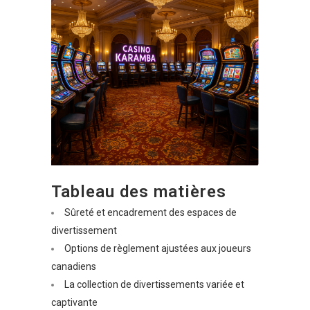
Tableau des matières
Sûreté et encadrement des espaces de
divertissement
Options de règlement ajustées aux joueurs
canadiens
La collection de divertissements variée et
captivante