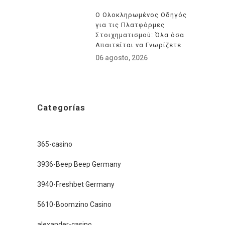
Ο Ολοκληρωμένος Οδηγός
για τις Πλατφόρμες
Στοιχηματισμού: Όλα όσα
Απαιτείται να Γνωρίζετε
06 agosto, 2026
Categorías
365-casino
3936-Beep Beep Germany
3940-Freshbet Germany
5610-Boomzino Casino
alexander-casino