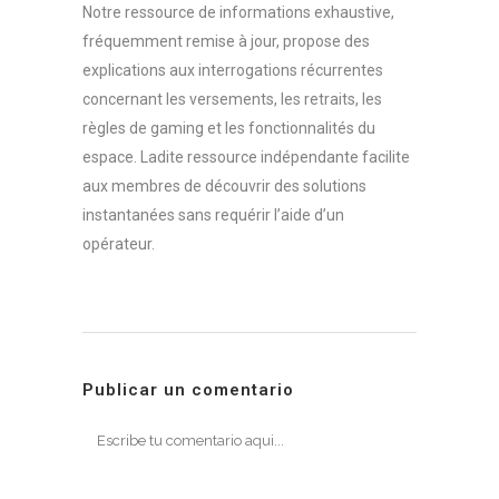
Notre ressource de informations exhaustive,
fréquemment remise à jour, propose des
explications aux interrogations récurrentes
concernant les versements, les retraits, les
règles de gaming et les fonctionnalités du
espace. Ladite ressource indépendante facilite
aux membres de découvrir des solutions
instantanées sans requérir l’aide d’un
opérateur.
Publicar un comentario