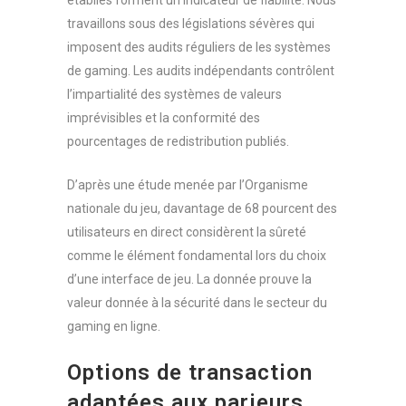
établies forment un indicateur de fiabilité. Nous
travaillons sous des législations sévères qui
imposent des audits réguliers de les systèmes
de gaming. Les audits indépendants contrôlent
l’impartialité des systèmes de valeurs
imprévisibles et la conformité des
pourcentages de redistribution publiés.
D’après une étude menée par l’Organisme
nationale du jeu, davantage de 68 pourcent des
utilisateurs en direct considèrent la sûreté
comme le élément fondamental lors du choix
d’une interface de jeu. La donnée prouve la
valeur donnée à la sécurité dans le secteur du
gaming en ligne.
Options de transaction
adaptées aux parieurs