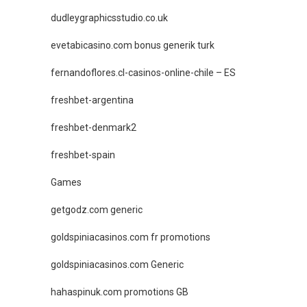
dudleygraphicsstudio.co.uk
evetabicasino.com bonus generik turk
fernandoflores.cl-casinos-online-chile – ES
freshbet-argentina
freshbet-denmark2
freshbet-spain
Games
getgodz.com generic
goldspiniacasinos.com fr promotions
goldspiniacasinos.com Generic
hahaspinuk.com promotions GB