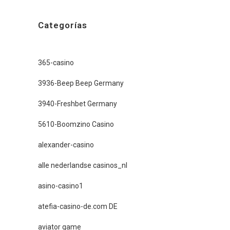
Categorías
365-casino
3936-Beep Beep Germany
3940-Freshbet Germany
5610-Boomzino Casino
alexander-casino
alle nederlandse casinos_nl
asino-casino1
atefia-casino-de.com DE
aviator game