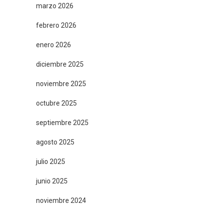
marzo 2026
febrero 2026
enero 2026
diciembre 2025
noviembre 2025
octubre 2025
septiembre 2025
agosto 2025
julio 2025
junio 2025
noviembre 2024