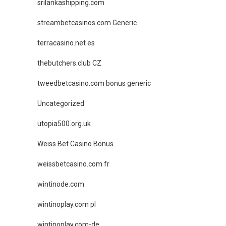
srilankashipping.com
streambetcasinos.com Generic
terracasino.net es
thebutchers.club CZ
tweedbetcasino.com bonus generic
Uncategorized
utopia500.org.uk
Weiss Bet Casino Bonus
weissbetcasino.com fr
wintinode.com
wintinoplay.com pl
wintinoplay.com-de