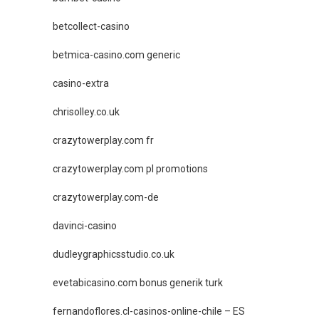
betcollect-casino
betmica-casino.com generic
casino-extra
chrisolley.co.uk
crazytowerplay.com fr
crazytowerplay.com pl promotions
crazytowerplay.com-de
davinci-casino
dudleygraphicsstudio.co.uk
evetabicasino.com bonus generik turk
fernandoflores.cl-casinos-online-chile – ES