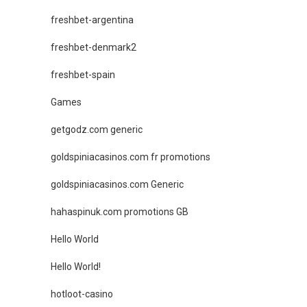
freshbet-argentina
freshbet-denmark2
freshbet-spain
Games
getgodz.com generic
goldspiniacasinos.com fr promotions
goldspiniacasinos.com Generic
hahaspinuk.com promotions GB
Hello World
Hello World!
hotloot-casino