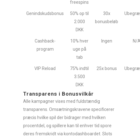
freespins
Genindskudsbonus
50% op til
30x
Ubegræ
2.000
bonusbeløb
DKK
Cashback-
10% hver
Ingen
N/
program
uge på
tab
VIP Reload
75% indtil
25x bonus
Ubegræ
3.500
DKK
Transparens i Bonusvilkår
Alle kampagner vises med fuldstændig
transparens. Omsætningskravene specificerer
præcis hvilke spil der bidrager med hvilken
procentdel, og spillere kan til enhver tid spore
deres fremskridt via kontodashboardet. Slots