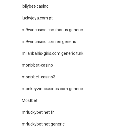
lollybet-casino
luckyjoya.com pt
m9wincasino.com bonus generic
m9wincasino.com en generic
milanbahis-giris.com generic turk
monixbet-casino
monixbet-casino3
monkeyzinocasinos.com generic
Mostbet
mrluckybet.net fr
mrluckybet.net generic