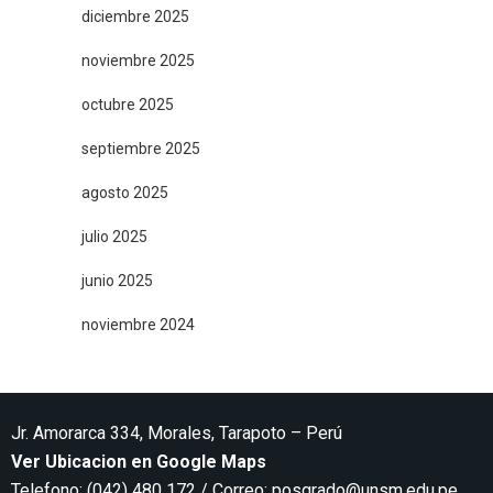
diciembre 2025
noviembre 2025
octubre 2025
septiembre 2025
agosto 2025
julio 2025
junio 2025
noviembre 2024
Jr. Amorarca 334, Morales, Tarapoto – Perú
Ver Ubicacion en Google Maps
Telefono: (042) 480 172 / Correo:
posgrado@unsm.edu.pe