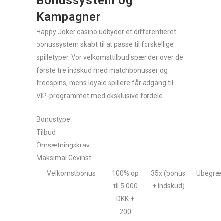
Bonussystem og
Kampagner
Happy Joker casino udbyder et differentieret
bonussystem skabt til at passe til forskellige
spilletyper. Vor velkomsttilbud spænder over de
første tre indskud med matchbonusser og
freespins, mens loyale spillere får adgang til
VIP-programmet med eksklusive fordele.
Bonustype
Tilbud
Omsætningskrav
Maksimal Gevinst
Velkomstbonus
100% op
35x (bonus
Ubegræ
til 5.000
+ indskud)
DKK +
200