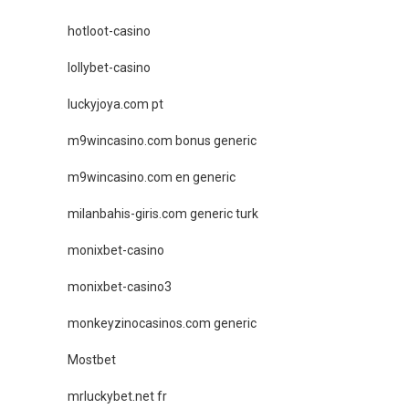
hotloot-casino
lollybet-casino
luckyjoya.com pt
m9wincasino.com bonus generic
m9wincasino.com en generic
milanbahis-giris.com generic turk
monixbet-casino
monixbet-casino3
monkeyzinocasinos.com generic
Mostbet
mrluckybet.net fr