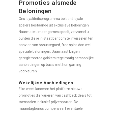
Promoties alsmede
Beloningen
Ons loyaliteitsprogramma beloont loyale
spelers bestaande uit exclusieve beloningen.
Naarmate u meer games speelt, verzamel u
punten die je in staat bent om te inwisselen ten
aanzien van bonustegoed, free spins dan wel
speciale beloningen. Daarnaast krijgen
geregistreerde gokkers regelmatig persoonlijke
aanbiedingen op basis met hun gaming
voorkeuren.
Wekelijkse Aanbiedingen
Elke week lanceren het platform nieuwe
promoties die variëren van cashback deals tot
toernooien inclusief prijzenpotten. De
maandagbonus compenseert eventuele