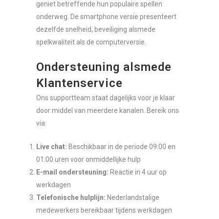
geniet betreffende hun populaire spellen
onderweg. De smartphone versie presenteert
dezelfde snelheid, beveiliging alsmede
spelkwaliteit als de computerversie.
Ondersteuning alsmede
Klantenservice
Ons supportteam staat dagelijks voor je klaar
door middel van meerdere kanalen. Bereik ons
via:
Live chat:
Beschikbaar in de periode 09:00 en
01:00 uren voor onmiddellijke hulp
E-mail ondersteuning:
Reactie in 4 uur op
werkdagen
Telefonische hulplijn:
Nederlandstalige
medewerkers bereikbaar tijdens werkdagen