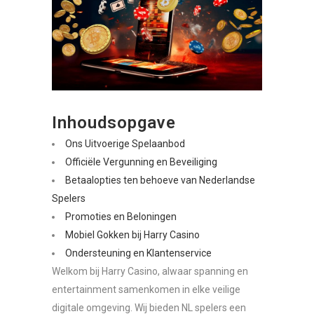
Inhoudsopgave
Ons Uitvoerige Spelaanbod
Officiële Vergunning en Beveiliging
Betaalopties ten behoeve van Nederlandse
Spelers
Promoties en Beloningen
Mobiel Gokken bij Harry Casino
Ondersteuning en Klantenservice
Welkom bij Harry Casino, alwaar spanning en
entertainment samenkomen in elke veilige
digitale omgeving. Wij bieden NL spelers een