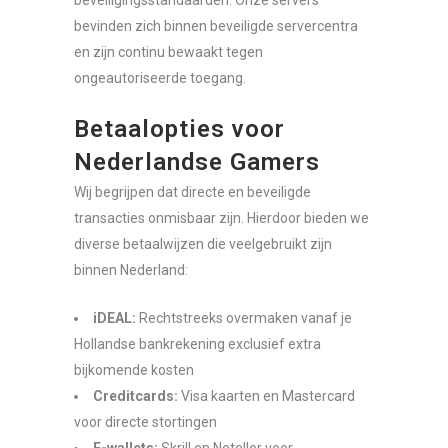
beveiligingsstandaarden. Onze servers
bevinden zich binnen beveiligde servercentra
en zijn continu bewaakt tegen
ongeautoriseerde toegang.
Betaalopties voor
Nederlandse Gamers
Wij begrijpen dat directe en beveiligde
transacties onmisbaar zijn. Hierdoor bieden we
diverse betaalwijzen die veelgebruikt zijn
binnen Nederland:
iDEAL:
Rechtstreeks overmaken vanaf je
Hollandse bankrekening exclusief extra
bijkomende kosten
Creditcards:
Visa kaarten en Mastercard
voor directe stortingen