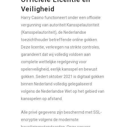
Veiligheid
Harry Casino functioneert onder een officiële
vergunning van autoriteit Kansspelautoriteit
(Kansspelautoriteit), de Nederlandse
toezichthouder betreffende online gokken.
Deze licentie, verkregen na strikte controles,
garandeert dat wij volledig voldoen aan
complete wettelijke regelgeving voor
spelerveiligheid, eerlijk kansspel en bewust
gokken. Sedert oktober 2021 is digitaal gokken
binnen Nederland volledig gelegaliseerd
volgens de Nederlandse Wet op het gebied van
kansspelen op afstand.
Alle privé gegevens zijn beschermd met SSL-
encryptie volgens de modernste