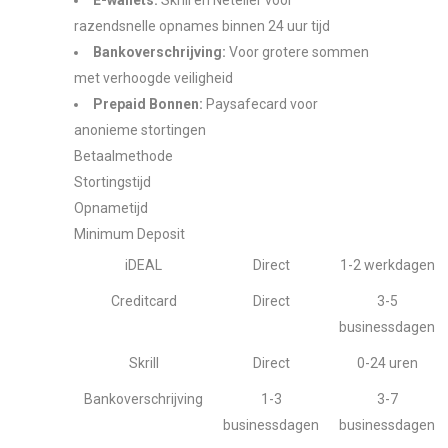
E-wallets:
Skrill en Neteller voor
razendsnelle opnames binnen 24 uur tijd
Bankoverschrijving:
Voor grotere sommen
met verhoogde veiligheid
Prepaid Bonnen:
Paysafecard voor
anonieme stortingen
Betaalmethode
Stortingstijd
Opnametijd
Minimum Deposit
iDEAL
Direct
1-2 werkdagen
Creditcard
Direct
3-5
businessdagen
Skrill
Direct
0-24 uren
Bankoverschrijving
1-3
3-7
businessdagen
businessdagen