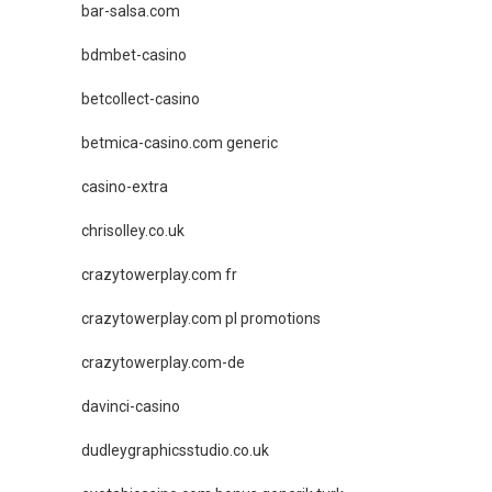
bar-salsa.com
bdmbet-casino
betcollect-casino
betmica-casino.com generic
casino-extra
chrisolley.co.uk
crazytowerplay.com fr
crazytowerplay.com pl promotions
crazytowerplay.com-de
davinci-casino
dudleygraphicsstudio.co.uk