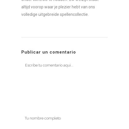
altijd voorop waar je plezier hebt van ons
volledige uitgebreide spellencollectie.
Publicar un comentario