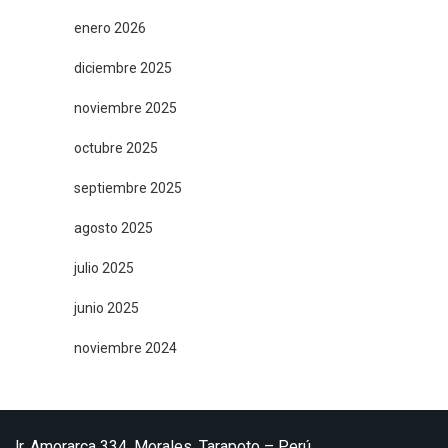
enero 2026
diciembre 2025
noviembre 2025
octubre 2025
septiembre 2025
agosto 2025
julio 2025
junio 2025
noviembre 2024
Jr. Amorarca 334, Morales, Tarapoto – Perú