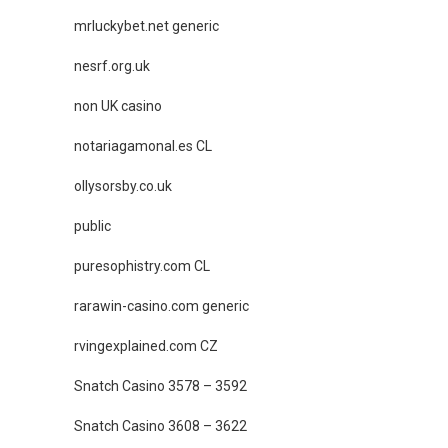
mrluckybet.net generic
nesrf.org.uk
non UK casino
notariagamonal.es CL
ollysorsby.co.uk
public
puresophistry.com CL
rarawin-casino.com generic
rvingexplained.com CZ
Snatch Casino 3578 – 3592
Snatch Casino 3608 – 3622