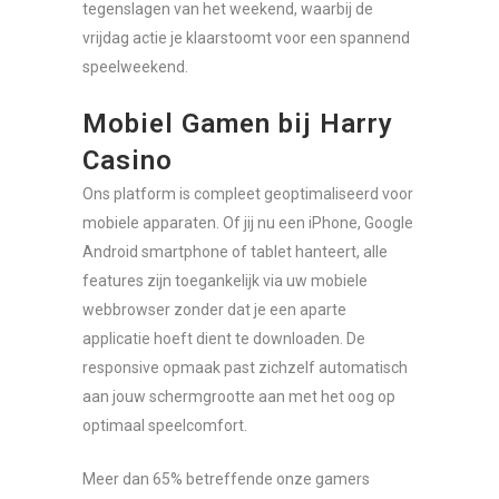
tegenslagen van het weekend, waarbij de
vrijdag actie je klaarstoomt voor een spannend
speelweekend.
Mobiel Gamen bij Harry
Casino
Ons platform is compleet geoptimaliseerd voor
mobiele apparaten. Of jij nu een iPhone, Google
Android smartphone of tablet hanteert, alle
features zijn toegankelijk via uw mobiele
webbrowser zonder dat je een aparte
applicatie hoeft dient te downloaden. De
responsive opmaak past zichzelf automatisch
aan jouw schermgrootte aan met het oog op
optimaal speelcomfort.
Meer dan 65% betreffende onze gamers