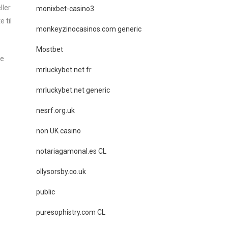
ller
monixbet-casino3
 til
monkeyzinocasinos.com generic
Mostbet
re
mrluckybet.net fr
mrluckybet.net generic
nesrf.org.uk
non UK casino
notariagamonal.es CL
ollysorsby.co.uk
public
puresophistry.com CL