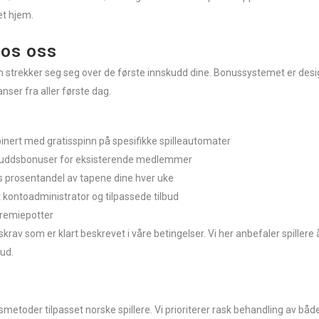
t hjem.
hos oss
om strekker seg seg over de første innskudd dine. Bonussystemet er des
nser fra aller første dag.
ert med gratisspinn på spesifikke spilleautomater
uddsbonuser for eksisterende medlemmer
s prosentandel av tapene dine hver uke
kontoadministrator og tilpassede tilbud
 premiepotter
av som er klart beskrevet i våre betingelser. Vi her anbefaler spillere 
bud.
smetoder tilpasset norske spillere. Vi prioriterer rask behandling av båd