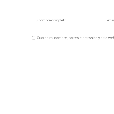
Guarde mi nombre, correo electrónico y sitio w