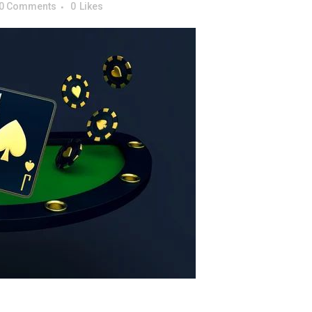
0 Comments
0
Likes