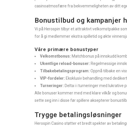
casinoatmosfære fra bekvemmeligheten av ditt ege
Bonustilbud og kampanjer 
Vi på Herospin tilbyr et attraktivt velkomstpakke s
for å gi medlemmer ekstra spilletid og økte vinnersja
Våre primære bonustyper
Velkomstbonus:
Matchbonus på innskudd kombin
Ukentlige reload-bonuser:
Regelmessige innsk
Tilbakebetalingsprogram:
Oppnå tilbake en vis
VIP-fordeler:
Eksklusiv behandling med dedikert 
Turneringer:
Delta i i turneringer med lukrative
Alle bonuser kommer med med klare vilkår og bonuskr
sette seg inn i disse før spillere aksepterer bonustil
Trygge betalingsløsninger
Herospin Casino støtter et bredt spekter av betaling