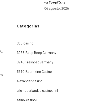
να Γνωρίζετε
06 agosto, 2026
Categorías
365-casino
GO,
3936-Beep Beep Germany
3940-Freshbet Germany
5610-Boomzino Casino
en
alexander-casino
alle nederlandse casinos_nl
asino-casino1