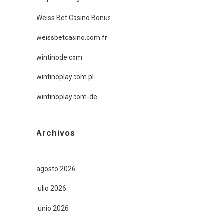
Weiss Bet Casino Bonus
weissbetcasino.com fr
wintinode.com
wintinoplay.com pl
wintinoplay.com-de
Archivos
agosto 2026
julio 2026
junio 2026