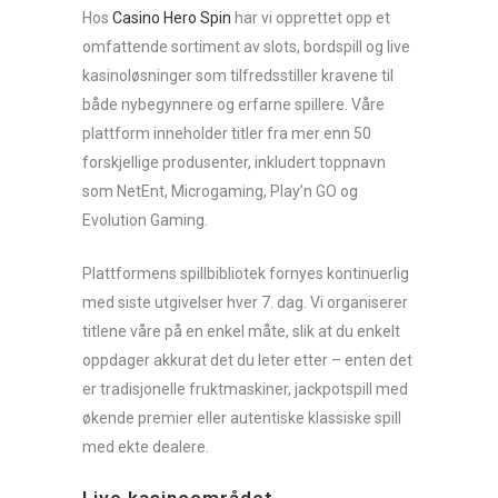
Hos
Casino Hero Spin
har vi opprettet opp et
omfattende sortiment av slots, bordspill og live
kasinoløsninger som tilfredsstiller kravene til
både nybegynnere og erfarne spillere. Våre
plattform inneholder titler fra mer enn 50
forskjellige produsenter, inkludert toppnavn
som NetEnt, Microgaming, Play’n GO og
Evolution Gaming.
Plattformens spillbibliotek fornyes kontinuerlig
med siste utgivelser hver 7. dag. Vi organiserer
titlene våre på en enkel måte, slik at du enkelt
oppdager akkurat det du leter etter – enten det
er tradisjonelle fruktmaskiner, jackpotspill med
økende premier eller autentiske klassiske spill
med ekte dealere.
Live kasinoområdet