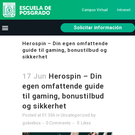
Campus Virtual
Intranet
Solicitar información
Herospin – Din egen omfattende
guide til gaming, bonustilbud og
sikkerhet
17 Jun
Herospin – Din
egen omfattende guide
til gaming, bonustilbud
og sikkerhet
Posted at 01:36h
in
Uncategorized
by
gokiebox
0 Comments
0
Likes