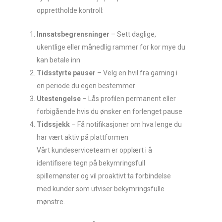
opprettholde kontroll:
Innsatsbegrensninger
– Sett daglige,
ukentlige eller månedlig rammer for kor mye du
kan betale inn
Tidsstyrte pauser
– Velg en hvil fra gaming i
en periode du egen bestemmer
Utestengelse
– Lås profilen permanent eller
forbigående hvis du ønsker en forlenget pause
Tidssjekk
– Få notifikasjoner om hva lenge du
har vært aktiv på plattformen
Vårt kundeserviceteam er opplært i å
identifisere tegn på bekymringsfull
spillemønster og vil proaktivt ta forbindelse
med kunder som utviser bekymringsfulle
mønstre.