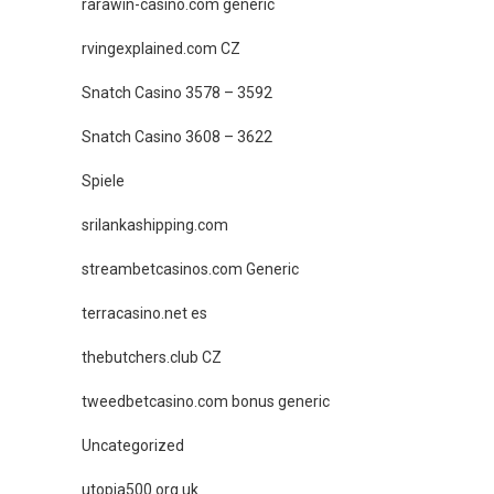
rarawin-casino.com generic
rvingexplained.com CZ
Snatch Casino 3578 – 3592
Snatch Casino 3608 – 3622
Spiele
srilankashipping.com
streambetcasinos.com Generic
terracasino.net es
thebutchers.club CZ
tweedbetcasino.com bonus generic
Uncategorized
utopia500.org.uk