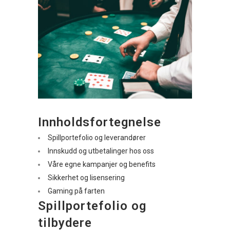
Innholdsfortegnelse
Spillportefolio og leverandører
Innskudd og utbetalinger hos oss
Våre egne kampanjer og benefits
Sikkerhet og lisensering
Gaming på farten
Spillportefolio og
tilbydere