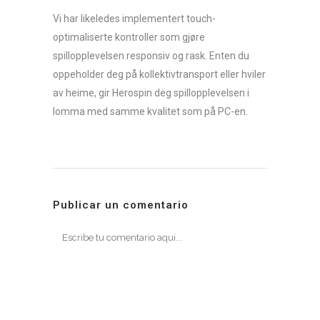
Vi har likeledes implementert touch-
optimaliserte kontroller som gjøre
spillopplevelsen responsiv og rask. Enten du
oppeholder deg på kollektivtransport eller hviler
av heime, gir Herospin deg spillopplevelsen i
lomma med samme kvalitet som på PC-en.
Publicar un comentario