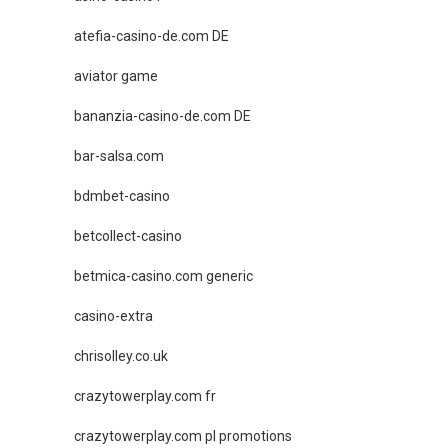
atefia-casino-de.com DE
aviator game
bananzia-casino-de.com DE
bar-salsa.com
bdmbet-casino
betcollect-casino
betmica-casino.com generic
casino-extra
chrisolley.co.uk
crazytowerplay.com fr
crazytowerplay.com pl promotions