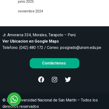
junio 2025
noviembre 2024
Jr. Amorarca 334, Morales, Tarapoto – Perú
Ver Ubicacion en Google Maps
Telefono: (042) 480 172 / Correo:
posgrado@unsm.edu.pe
Contáctenos
© 2021 Universidad Nacional de San Martín – Todos los
derechos reservados