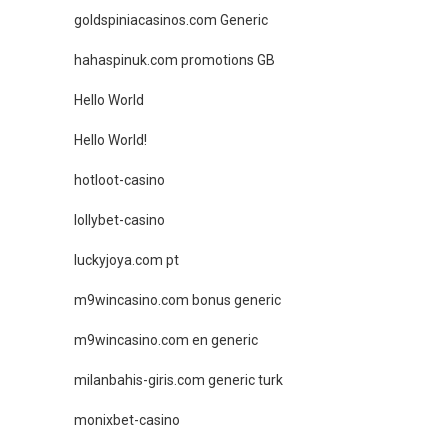
goldspiniacasinos.com Generic
hahaspinuk.com promotions GB
Hello World
Hello World!
hotloot-casino
lollybet-casino
luckyjoya.com pt
m9wincasino.com bonus generic
m9wincasino.com en generic
milanbahis-giris.com generic turk
monixbet-casino