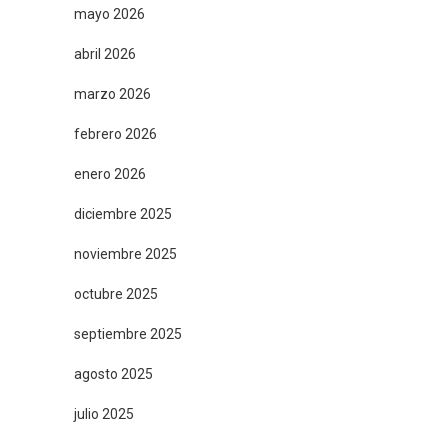
mayo 2026
abril 2026
marzo 2026
febrero 2026
enero 2026
diciembre 2025
noviembre 2025
octubre 2025
septiembre 2025
agosto 2025
julio 2025