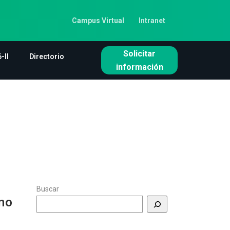
Campus Virtual
Intranet
Solicitar
-II
Directorio
información
Buscar
ino