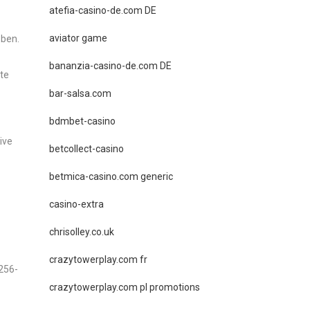
atefia-casino-de.com DE
aviator game
bben.
bananzia-casino-de.com DE
 te
bar-salsa.com
bdmbet-casino
ive
betcollect-casino
betmica-casino.com generic
casino-extra
chrisolley.co.uk
crazytowerplay.com fr
 256-
crazytowerplay.com pl promotions