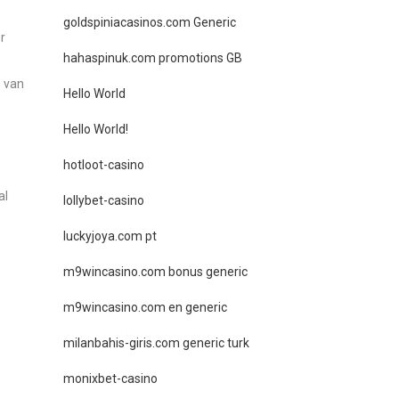
goldspiniacasinos.com Generic
r
hahaspinuk.com promotions GB
s
s van
Hello World
Hello World!
hotloot-casino
al
lollybet-casino
luckyjoya.com pt
m9wincasino.com bonus generic
m9wincasino.com en generic
milanbahis-giris.com generic turk
monixbet-casino