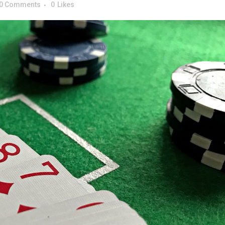
0 Comments
0
Likes