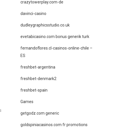
crazytowerplay.com-de
davinci-casino
dudleygraphicsstudio.co.uk
evetabicasino.com bonus generik turk
fernandoflores.cl-casinos-online-chile –
ES
freshbet-argentina
freshbet-denmark2
freshbet-spain
Games
s
getgodz.com generic
goldspiniacasinos.com fr promotions