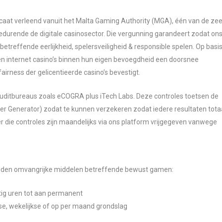
caat verleend vanuit het Malta Gaming Authority (MGA), één van de zee
durende de digitale casinosector. Die vergunning garandeert zodat on
treffende eerlijkheid, spelersveiligheid & responsible spelen. Op basi
ben internet casino’s binnen hun eigen bevoegdheid een doorsnee
airness der gelicentieerde casino’s bevestigt.
 auditbureaus zoals eCOGRA plus iTech Labs. Deze controles toetsen de
Generator) zodat te kunnen verzekeren zodat iedere resultaten tota
 der die controles zijn maandelijks via ons platform vrijgegeven vanwege
bieden omvangrijke middelen betreffende bewust gamen:
ntig uren tot aan permanent
kse, wekelijkse of op per maand grondslag