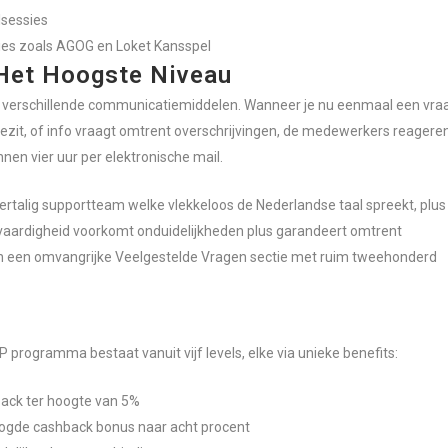
lsessies
ties zoals AGOG en Loket Kansspel
Het Hoogste Niveau
a verschillende communicatiemiddelen. Wanneer je nu eenmaal een vra
bezit, of info vraagt omtrent overschrijvingen, de medewerkers reagere
nen vier uur per elektronische mail.
rtalig supportteam welke vlekkeloos de Nederlandse taal spreekt, plus
e vaardigheid voorkomt onduidelijkheden plus garandeert omtrent
an een omvangrijke Veelgestelde Vragen sectie met ruim tweehonderd
 programma bestaat vanuit vijf levels, elke via unieke benefits:
ack ter hoogte van 5%
hoogde cashback bonus naar acht procent