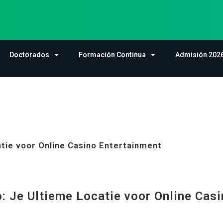
Doctorados
Formación Continua
Admisión 2026
tie voor Online Casino Entertainment
: Je Ultieme Locatie voor Online Cas