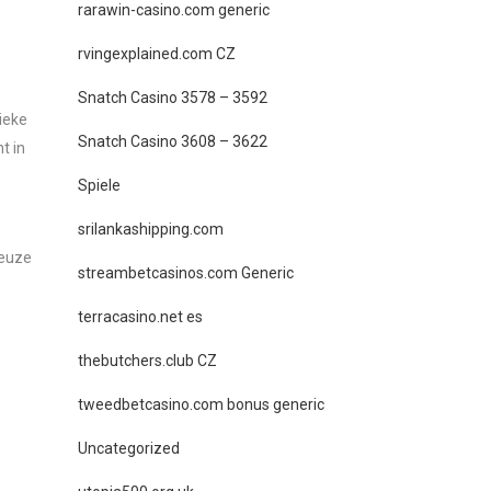
rarawin-casino.com generic
rvingexplained.com CZ
Snatch Casino 3578 – 3592
nieke
Snatch Casino 3608 – 3622
t in
Spiele
srilankashipping.com
keuze
streambetcasinos.com Generic
terracasino.net es
thebutchers.club CZ
tweedbetcasino.com bonus generic
Uncategorized