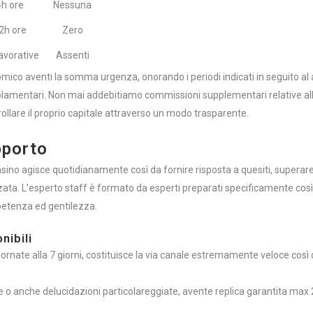
h ore
Nessuna
2h ore
Zero
lavorative
Assenti
nomico aventi la somma urgenza, onorando i periodi indicati in seguito al 
olamentari. Non mai addebitiamo commissioni supplementari relative al
ollare il proprio capitale attraverso un modo trasparente.
pporto
asino agisce quotidianamente così da fornire risposta a quesiti, superar
zata. L’esperto staff è formato da esperti preparati specificamente cos
etenza ed gentilezza.
nibili
giornate alla 7 giorni, costituisce la via canale estremamente veloce così
 o anche delucidazioni particolareggiate, avente replica garantita max