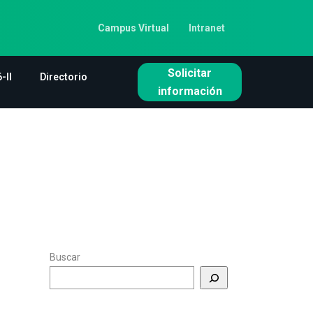
Campus Virtual
Intranet
Solicitar
-II
Directorio
información
Buscar