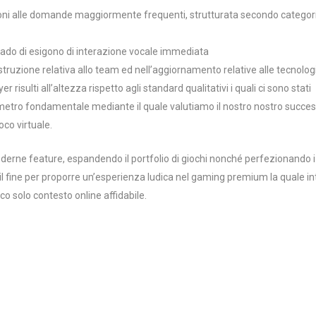
oni alle domande maggiormente frequenti, strutturata secondo categor
rado di esigono di interazione vocale immediata
ruzione relativa allo team ed nell’aggiornamento relative alle tecnolog
risulti all’altezza rispetto agli standard qualitativi i quali ci sono stati
arametro fondamentale mediante il quale valutiamo il nostro nostro succe
oco virtuale.
oderne feature, espandendo il portfolio di giochi nonché perfezionando i
 fine per proporre un’esperienza ludica nel gaming premium la quale in
o solo contesto online affidabile.