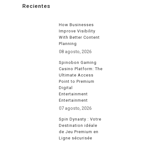
Recientes
How Businesses
Improve Visibility
With Better Content
Planning
08 agosto, 2026
Spinobon Gaming
Casino Platform: The
Ultimate Access
Point to Premium
Digital
Entertainment
Entertainment
07 agosto, 2026
Spin Dynasty : Votre
Destination idéale
de Jeu Premium en
Ligne sécurisée