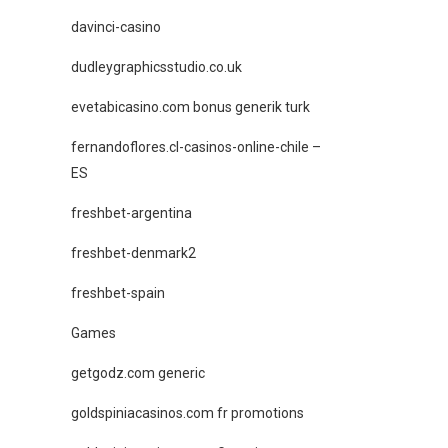
davinci-casino
dudleygraphicsstudio.co.uk
evetabicasino.com bonus generik turk
fernandoflores.cl-casinos-online-chile –
ES
freshbet-argentina
freshbet-denmark2
freshbet-spain
Games
getgodz.com generic
goldspiniacasinos.com fr promotions