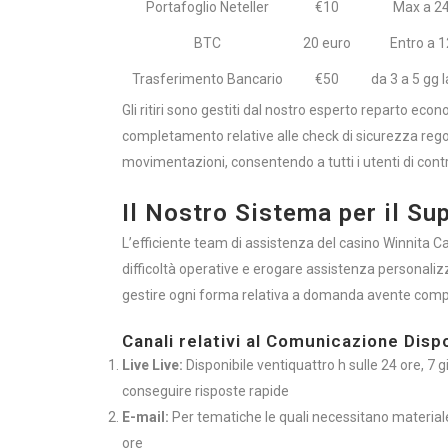
Portafoglio Neteller
€10
Max a 24
BTC
20 euro
Entro a 1
Trasferimento Bancario
€50
da 3 a 5 gg 
Gli ritiri sono gestiti dal nostro esperto reparto eco
completamento relative alle check di sicurezza reg
movimentazioni, consentendo a tutti i utenti di contr
Il Nostro Sistema per il Su
L’efficiente team di assistenza del casino Winnita C
difficoltà operative e erogare assistenza personaliz
gestire ogni forma relativa a domanda avente comp
Canali relativi al Comunicazione Dispo
Live Live:
Disponibile ventiquattro h sulle 24 ore, 7 
conseguire risposte rapide
E-mail:
Per tematiche le quali necessitano materiale
ore