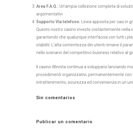
Area F.A.Q.:
Un’ampia collezione completa di soluzi
argomentativi
Supporto Via telefono:
Linea apposita per casi in g
Questo nostro casino investe costantemente nella ist
garantendo che qualunque interfaccia con tutti i player 
stabiliti. L’alta contentezza dei utenti rimane il p
nello scenario del competitivo business relativo al gi
Il casino Winnita continua a svilupparsi lanciando m
procedimenti organizzativi, permanentemente con il
intrattenimento, sicurezza ed convenienza in un unic
Sin comentarios
Publicar un comentario