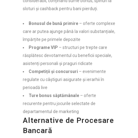
considerabil, conținând sume bonus, spinuri la
sloturi și cashback pentru bani pierduți.
Bonusul de bună primire
– oferte complexe
care ar putea ajunge până la valori substanțiale,
împărțite pe primele depozite
Programe VIP
– structuri pe trepte care
răsplătesc devotamentul cu beneficii speciale,
asistenți personali și praguri ridicate
Competiții și concursuri
– evenimente
regulate cu câștiguri asigurate și ierarhii în
perioadă live
Ture bonus săptămânale
– oferte
recurente pentru jocurile selectate de
departamentul de marketing
Alternative de Procesare
Bancară