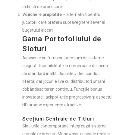
extinsă de procesare
Vouchere preplătite
– alternativă pentru
jucătorii care preferă supraveghere sever al
bugetului alocat
Gama Portofoliului de
Sloturi
Asocierile cu furnizori premium de sisteme
asigură disponibilitate la numeroase de jocuri
de standard înaltă. Jocurile video conduc
oferta, dar jocurile live cu distribuitori umani
dobândesc teren continuu. Funcțiile bonus
inovatoare, jackpot-urile progressive și aspectul
HD produc experiențe atractive.
Secțiuni Centrale de Titluri
Slot-urile contemporane integrează sisteme
complexe precum Megaways, cascade reels și