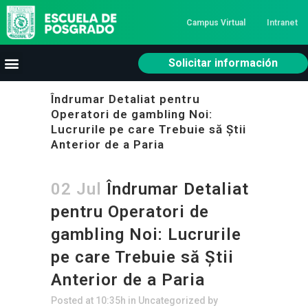
Campus Virtual
Intranet
Solicitar información
Îndrumar Detaliat pentru
Operatori de gambling Noi:
Lucrurile pe care Trebuie să Știi
Anterior de a Paria
02 Jul
Îndrumar Detaliat
pentru Operatori de
gambling Noi: Lucrurile
pe care Trebuie să Știi
Anterior de a Paria
Posted at 10:35h
in
Uncategorized
by