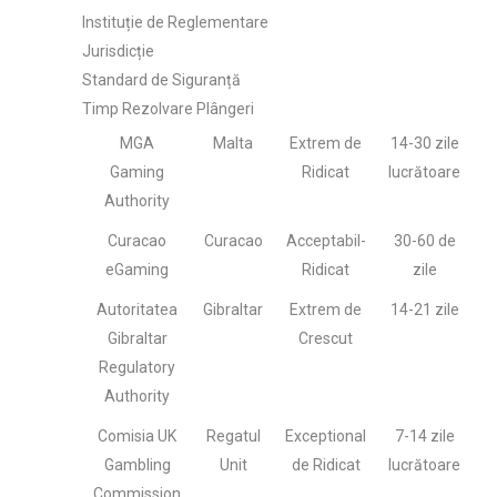
Instituție de Reglementare
Jurisdicție
Standard de Siguranță
Timp Rezolvare Plângeri
MGA
Malta
Extrem de
14-30 zile
Gaming
Ridicat
lucrătoare
Authority
Curacao
Curacao
Acceptabil-
30-60 de
eGaming
Ridicat
zile
Autoritatea
Gibraltar
Extrem de
14-21 zile
Gibraltar
Crescut
Regulatory
Authority
Comisia UK
Regatul
Exceptional
7-14 zile
Gambling
Unit
de Ridicat
lucrătoare
Commission