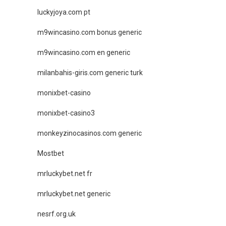
luckyjoya.com pt
m9wincasino.com bonus generic
m9wincasino.com en generic
milanbahis-giris.com generic turk
monixbet-casino
monixbet-casino3
monkeyzinocasinos.com generic
Mostbet
mrluckybet.net fr
mrluckybet.net generic
nesrf.org.uk