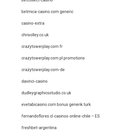
betcollect-casino
betmica-casino.com generic
casino-extra
chrisolley.co.uk
crazytowerplay.com fr
crazytowerplay.com pl promotions
crazytowerplay.com-de
davinci-casino
dudleygraphicsstudio.co.uk
evetabicasino.com bonus generik turk
fernandoflores.cl-casinos-online-chile – ES
freshbet-argentina