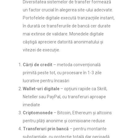
Diversitatea sistemelor de transfer formează
un factor crucial în alegerea site-ului adecvate.
Portofelele digitale execută tranzacțiile instant,
în durată ce transferurile de bancă cer durate
mai extinse de validare. Monedele digitale
câștigă apreciere datorită anonimatului și
vitezei de execuție.
Cărți de credit
– metoda convențională
primită peste tot, cu procesare în 1-3 zile
lucrative pentru încasări
Wallet-uri digitale
– opțiuni rapide ca Skrill,
Neteller sau PayPal, cu transferuri aproape
imediate
Criptomonede
– Bitcoin, Ethereum și altcoins
pentru plăți anonime și comisioane reduse
Transferuri prin bancă
– pentru montante
substanțiale, cu protecție totală dar perioadă