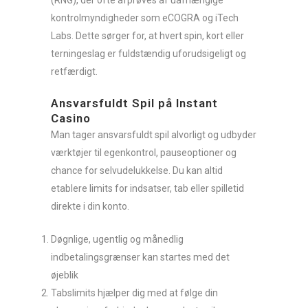
(RNG), der ofte afprøves af uafhængige
kontrolmyndigheder som eCOGRA og iTech
Labs. Dette sørger for, at hvert spin, kort eller
terningeslag er fuldstændig uforudsigeligt og
retfærdigt.
Ansvarsfuldt Spil på Instant
Casino
Man tager ansvarsfuldt spil alvorligt og udbyder
værktøjer til egenkontrol, pauseoptioner og
chance for selvudelukkelse. Du kan altid
etablere limits for indsatser, tab eller spilletid
direkte i din konto.
Døgnlige, ugentlig og månedlig
indbetalingsgrænser kan startes med det
øjeblik
Tabslimits hjælper dig med at følge din