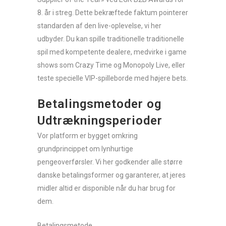
8. år i streg. Dette bekræftede faktum pointerer
standarden af den live-oplevelse, vi her
udbyder. Du kan spille traditionelle traditionelle
spil med kompetente dealere, medvirke i game
shows som Crazy Time og Monopoly Live, eller
teste specielle VIP-spilleborde med højere bets.
Betalingsmetoder og
Udtrækningsperioder
Vor platform er bygget omkring
grundprincippet om lynhurtige
pengeoverførsler. Vi her godkender alle større
danske betalingsformer og garanterer, at jeres
midler altid er disponible når du har brug for
dem.
Betalingsmetode