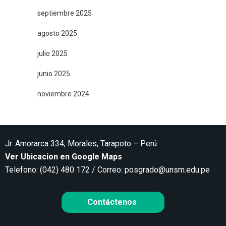
septiembre 2025
agosto 2025
julio 2025
junio 2025
noviembre 2024
Jr. Amorarca 334, Morales, Tarapoto – Perú
Ver Ubicacion en Google Maps
Telefono: (042) 480 172 / Correo:
posgrado@unsm.edu.pe
Contáctenos