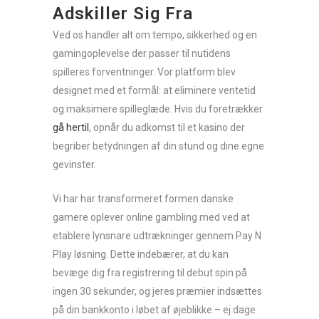
Adskiller Sig Fra
Ved os handler alt om tempo, sikkerhed og en
gamingoplevelse der passer til nutidens
spilleres forventninger. Vor platform blev
designet med et formål: at eliminere ventetid
og maksimere spilleglæde. Hvis du foretrækker
gå hertil
, opnår du adkomst til et kasino der
begriber betydningen af din stund og dine egne
gevinster.
Vi har har transformeret formen danske
gamere oplever online gambling med ved at
etablere lynsnare udtrækninger gennem Pay N
Play løsning. Dette indebærer, at du kan
bevæge dig fra registrering til debut spin på
ingen 30 sekunder, og jeres præmier indsættes
på din bankkonto i løbet af øjeblikke – ej dage