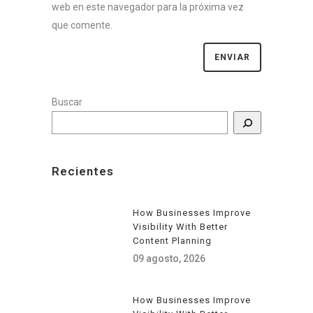
web en este navegador para la próxima vez
que comente.
Buscar
Recientes
How Businesses Improve
Visibility With Better
Content Planning
09 agosto, 2026
How Businesses Improve