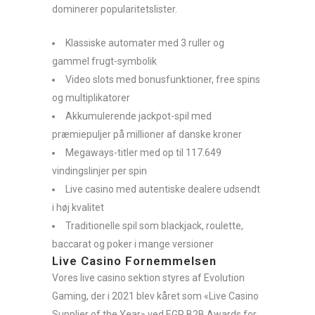
dominerer popularitetslister.
Klassiske automater med 3 ruller og
gammel frugt-symbolik
Video slots med bonusfunktioner, free spins
og multiplikatorer
Akkumulerende jackpot-spil med
præmiepuljer på millioner af danske kroner
Megaways-titler med op til 117.649
vindingslinjer per spin
Live casino med autentiske dealere udsendt
i høj kvalitet
Traditionelle spil som blackjack, roulette,
baccarat og poker i mange versioner
Live Casino Fornemmelsen
Vores live casino sektion styres af Evolution
Gaming, der i 2021 blev kåret som «Live Casino
Supplier of the Year» ved EGR B2B Awards for