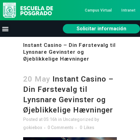
Campus Virtual
Intranet
Solicitar información
Instant Casino – Din Førstevalg til
Lynsnare Gevinster og
Øjeblikkelige Hævninger
20 May
Instant Casino –
Din Førstevalg til
Lynsnare Gevinster og
Øjeblikkelige Hævninger
Posted at 05:16h
in
Uncategorized
by
gokiebox
0 Comments
0
Likes