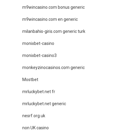
m9wincasino.com bonus generic
m9wincasino.com en generic
milanbahis-giris.com generic turk
monixbet-casino
monixbet-casino3
monkeyzinocasinos.com generic
Mostbet
mrluckybet.net fr
mrluckybet.net generic
nesrf.org.uk
non UK casino