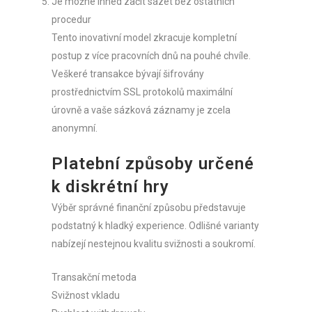
Je možné ihned začít sázet bez ostatních
procedur
Tento inovativní model zkracuje kompletní
postup z více pracovních dnů na pouhé chvíle.
Veškeré transakce bývají šifrovány
prostřednictvím SSL protokolů maximální
úrovně a vaše sázková záznamy je zcela
anonymní.
Platební způsoby určené
k diskrétní hry
Výběr správné finanční způsobu představuje
podstatný k hladký experience. Odlišné varianty
nabízejí nestejnou kvalitu svižnosti a soukromí.
Transakční metoda
Svižnost vkladu