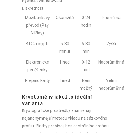
Rychlost withdrawalu
Diskrétnost
Mezibankový
Okamžitě
0-24
Průměrná
převod (Pay
hodin
N Play)
BTC a crypto
5-30
5-30
Vyšší
minut
min
Elektronické
Hned
0-12
Nadprůměrná
peněženky
hod
Prepaid karty
Ihned
Není
Velmi
možný
nadprůměrná
Kryptoměny jakožto ideální
varianta
Kryptografické prostředky znamenají
nejanonymnější metodu vkladu na sázkového
profilu. Platby probíhají bez centrálního orgánu