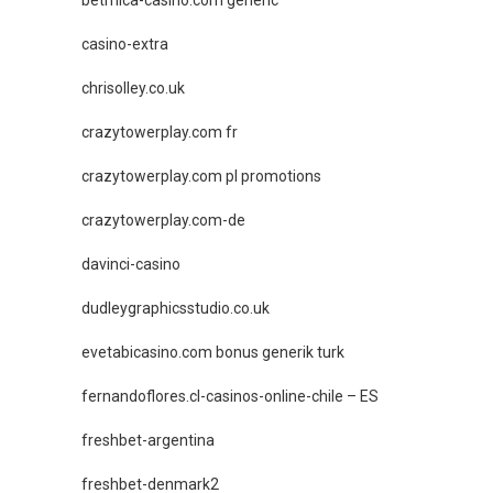
casino-extra
chrisolley.co.uk
crazytowerplay.com fr
crazytowerplay.com pl promotions
crazytowerplay.com-de
davinci-casino
dudleygraphicsstudio.co.uk
evetabicasino.com bonus generik turk
fernandoflores.cl-casinos-online-chile – ES
freshbet-argentina
freshbet-denmark2