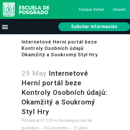
Campus Virtual
Intranet
Solicitar información
Internetové Herní portál beze
Kontroly Osobních údajů:
Okamžitý a Soukromý Styl Hry
29 May
Internetové
Herní portál beze
Kontroly Osobních údajů:
Okamžitý a Soukromý
Styl Hry
Posted at 01:51h
in
Uncategorized
by
gokiebox
0 Comments
0
Likes