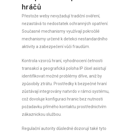
hráčů
Přestože weby nevyžadují tradiční ověření,
nezastává to nedostatek ochranných opatření.
Současné mechanismy využívají pokročilé
mechanismy určené k detekci nestandardního
aktivity a zabezpečení vůči fraudům.
Kontrola vzorců hraní, vyhodnocení četnosti
transakcí a geografická poloha IP čísel asistují
identifikovat možné problémy dříve, aniž by
způsobily ztrátu. Prostředky k bezpečné hraní
zůstávají integrovány natvrdo v rámci systému,
což dovoluje konfiguraci hranic bez nutnosti
požadavku přímého kontaktu prostřednictvím
zákaznickou službou.
Regulační autority důsledně dozorují také tyto