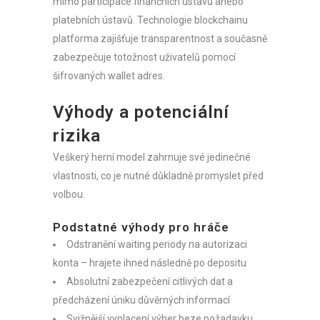
mimo participace finančních ústavů anebo
platebních ústavů. Technologie blockchainu
platforma zajišťuje transparentnost a současně
zabezpečuje totožnost uživatelů pomocí
šifrovaných wallet adres.
Výhody a potenciální
rizika
Veškerý herní model zahrnuje své jedinečné
vlastnosti, co je nutné důkladně promyslet před
volbou.
Podstatné výhody pro hráče
Odstranění waiting periody na autorizaci
konta – hrajete ihned následně po depositu
Absolutní zabezpečení citlivých dat a
předcházení úniku důvěrných informací
Svižnější vyplacení výher beze požadavku