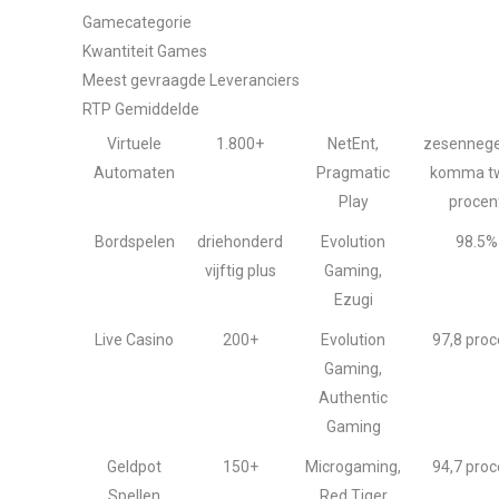
Gamecategorie
Kwantiteit Games
Meest gevraagde Leveranciers
RTP Gemiddelde
Virtuele
1.800+
NetEnt,
zesennege
Automaten
Pragmatic
komma t
Play
procen
Bordspelen
driehonderd
Evolution
98.5%
vijftig plus
Gaming,
Ezugi
Live Casino
200+
Evolution
97,8 proc
Gaming,
Authentic
Gaming
Geldpot
150+
Microgaming,
94,7 proc
Spellen
Red Tiger