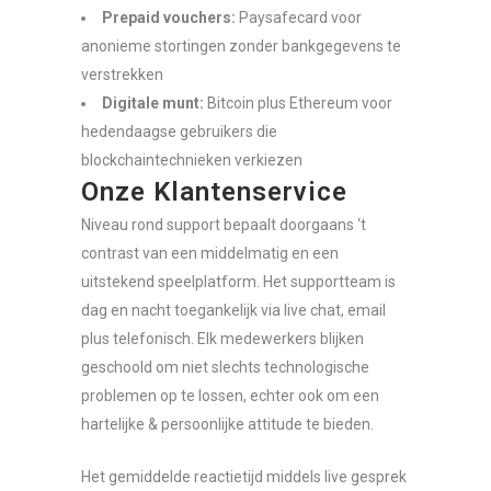
Prepaid vouchers:
Paysafecard voor
anonieme stortingen zonder bankgegevens te
verstrekken
Digitale munt:
Bitcoin plus Ethereum voor
hedendaagse gebruikers die
blockchaintechnieken verkiezen
Onze Klantenservice
Niveau rond support bepaalt doorgaans ‘t
contrast van een middelmatig en een
uitstekend speelplatform. Het supportteam is
dag en nacht toegankelijk via live chat, email
plus telefonisch. Elk medewerkers blijken
geschoold om niet slechts technologische
problemen op te lossen, echter ook om een
hartelijke & persoonlijke attitude te bieden.
Het gemiddelde reactietijd middels live gesprek