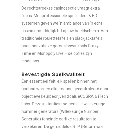
De rechtstreekse casinosectie vraagt extra
focus. Met professionele spelleiders & HD
systemen geven we ‘n ambiance van ‘n echt
casino onmiddellijk tot op uw beeldscherm. Van
traditionele roulettetafels en blackjacktafels
naar innovatieve game shows zoals Crazy
Time en Monopoly Live – de opties zijn
eindeloos.
Bevestigde Spelkwaliteit
Een essentieel feit: elk spellen binnen het
aanbod worden elke maand gecontroleerd door
objectieve keurbedrijven zoals eCOGRA & iTech
Labs. Deze instanties toetsen alle willekeurige
nummer generators (Willekeurige Number
Generatie) teneinde eerlijke resultaten te
verzekeren. De gemiddelde RTP (Return naar