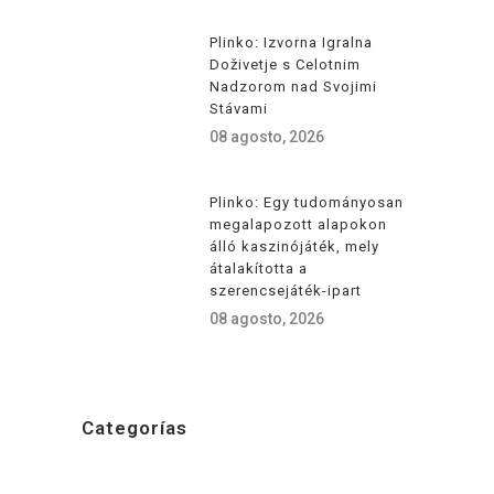
Plinko: Izvorna Igralna
Doživetje s Celotnim
Nadzorom nad Svojimi
Stávami
08 agosto, 2026
Plinko: Egy tudományosan
megalapozott alapokon
álló kaszinójáték, mely
átalakította a
szerencsejáték-ipart
08 agosto, 2026
Categorías