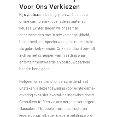
Voor Ons Verkiezen
Bij
ivybetcasino.be
begrijpen we hoe deze
online casinomarkt overladen staat met
keuzes. Echter slagen wij onszelf te
onderscheiden met ‘n mix van degelijkheid,
helderheid plus speelervaring die meer strekt
als gebruikelijke eisen. Onze aandacht bevindt
zich op het scheppen van ‘n setting waar
entertainmentwaarde en betrouwbaarheid
hand in hand gaan.
Hetgeen onze dienst onderscheidend laat
uitsteken is deze toewijding voor echte game-
ervaring exclusief overtollige ingewikkeldheid.
Gebruikers treffen via ons nergens verborgen
clausules of troebele promotiestructuren.
Iedere bonus, elk spel & iedere betaling wordt