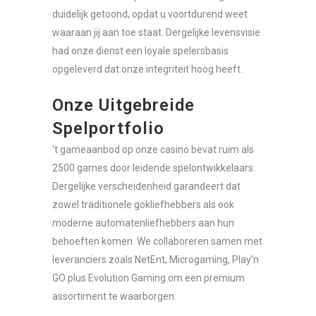
duidelijk getoond, opdat u voortdurend weet
waaraan jij aan toe staat. Dergelijke levensvisie
had onze dienst een loyale spelersbasis
opgeleverd dat onze integriteit hoog heeft.
Onze Uitgebreide
Spelportfolio
‘t gameaanbod op onze casino bevat ruim als
2500 games door leidende spelontwikkelaars.
Dergelijke verscheidenheid garandeert dat
zowel traditionele gokliefhebbers als ook
moderne automatenliefhebbers aan hun
behoeften komen. We collaboreren samen met
leveranciers zoals NetEnt, Microgaming, Play’n
GO plus Evolution Gaming om een premium
assortiment te waarborgen.