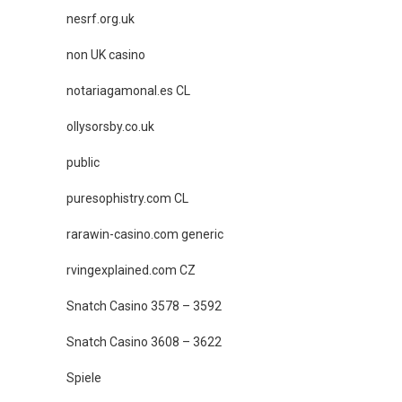
nesrf.org.uk
non UK casino
notariagamonal.es CL
ollysorsby.co.uk
public
puresophistry.com CL
rarawin-casino.com generic
rvingexplained.com CZ
Snatch Casino 3578 – 3592
Snatch Casino 3608 – 3622
Spiele