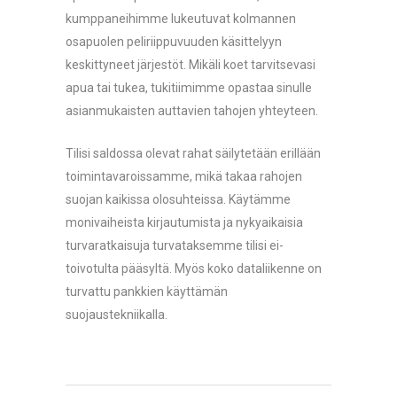
kumppaneihimme lukeutuvat kolmannen
osapuolen peliriippuvuuden käsittelyyn
keskittyneet järjestöt. Mikäli koet tarvitsevasi
apua tai tukea, tukitiimimme opastaa sinulle
asianmukaisten auttavien tahojen yhteyteen.
Tilisi saldossa olevat rahat säilytetään erillään
toimintavaroissamme, mikä takaa rahojen
suojan kaikissa olosuhteissa. Käytämme
monivaiheista kirjautumista ja nykyaikaisia
turvaratkaisuja turvataksemme tilisi ei-
toivotulta pääsyltä. Myös koko dataliikenne on
turvattu pankkien käyttämän
suojaustekniikalla.