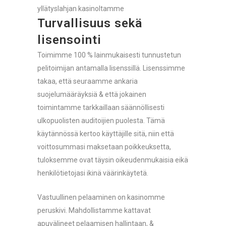
yllätyslahjan kasinoltamme
Turvallisuus sekä
lisensointi
Toimimme 100 % lainmukaisesti tunnustetun
pelitoimijan antamalla lisenssillä. Lisenssimme
takaa, että seuraamme ankaria
suojelumääräyksiä & että jokainen
toimintamme tarkkaillaan säännöllisesti
ulkopuolisten auditoijien puolesta. Tämä
käytännössä kertoo käyttäjille sitä, niin että
voittosummasi maksetaan poikkeuksetta,
tuloksemme ovat täysin oikeudenmukaisia eikä
henkilötietojasi ikinä väärinkäytetä.
Vastuullinen pelaaminen on kasinomme
peruskivi. Mahdollistamme kattavat
apuvälineet pelaamisen hallintaan, &