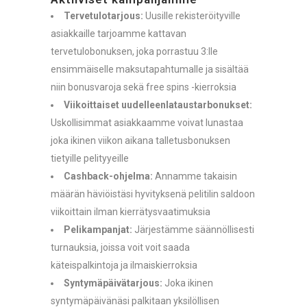
Tervetulotarjous:
Uusille rekisteröityville
asiakkaille tarjoamme kattavan
tervetulobonuksen, joka porrastuu 3:lle
ensimmäiselle maksutapahtumalle ja sisältää
niin bonusvaroja sekä free spins -kierroksia
Viikoittaiset uudelleenlataustarbonukset:
Uskollisimmat asiakkaamme voivat lunastaa
joka ikinen viikon aikana talletusbonuksen
tietyille pelityyeille
Cashback-ohjelma:
Annamme takaisin
määrän häviöistäsi hyvityksenä pelitilin saldoon
viikoittain ilman kierrätysvaatimuksia
Pelikampanjat:
Järjestämme säännöllisesti
turnauksia, joissa voit voit saada
käteispalkintoja ja ilmaiskierroksia
Syntymäpäivätarjous:
Joka ikinen
syntymäpäivänäsi palkitaan yksilöllisen