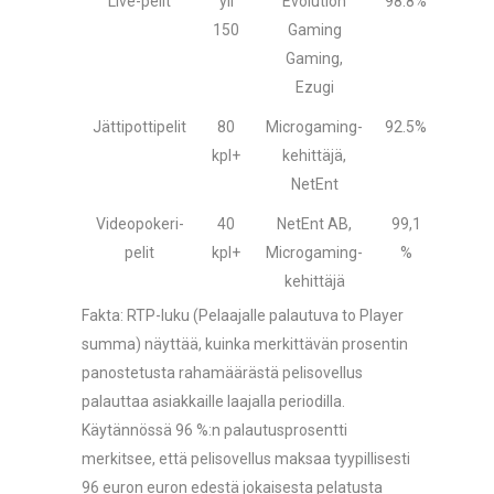
Live-pelit
yli
Evolution
98.8%
150
Gaming
Gaming,
Ezugi
Jättipottipelit
80
Microgaming-
92.5%
kpl+
kehittäjä,
NetEnt
Videopokeri-
40
NetEnt AB,
99,1
pelit
kpl+
Microgaming-
%
kehittäjä
Fakta: RTP-luku (Pelaajalle palautuva to Player
summa) näyttää, kuinka merkittävän prosentin
panostetusta rahamäärästä pelisovellus
palauttaa asiakkaille laajalla periodilla.
Käytännössä 96 %:n palautusprosentti
merkitsee, että pelisovellus maksaa tyypillisesti
96 euron euron edestä jokaisesta pelatusta