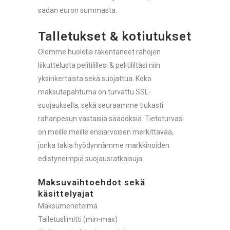
sadan euron summasta.
Talletukset & kotiutukset
Olemme huolella rakentaneet rahojen
liikuttelusta pelitilillesi & pelitililtäsi niin
yksinkertaista sekä suojattua. Koko
maksutapahtuma on turvattu SSL-
suojauksella, sekä seuraamme tiukasti
rahanpesun vastaisia säädöksiä. Tietoturvasi
on meille meille ensiarvoisen merkittävää,
jonka takia hyödynnämme markkinoiden
edistyneimpiä suojausratkaisuja.
Maksuvaihtoehdot sekä
käsittelyajat
Maksumenetelmä
Talletuslimitti (min-max)