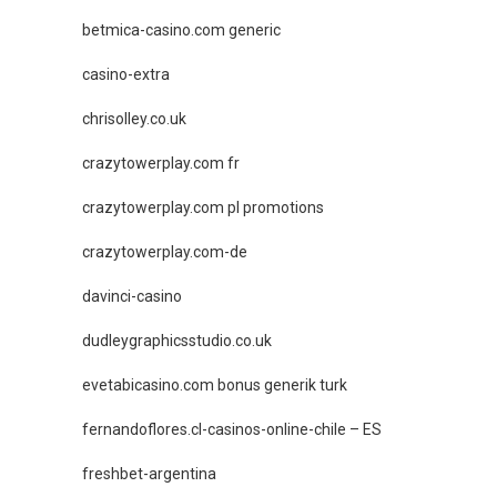
betmica-casino.com generic
casino-extra
chrisolley.co.uk
crazytowerplay.com fr
crazytowerplay.com pl promotions
crazytowerplay.com-de
davinci-casino
dudleygraphicsstudio.co.uk
evetabicasino.com bonus generik turk
fernandoflores.cl-casinos-online-chile – ES
freshbet-argentina