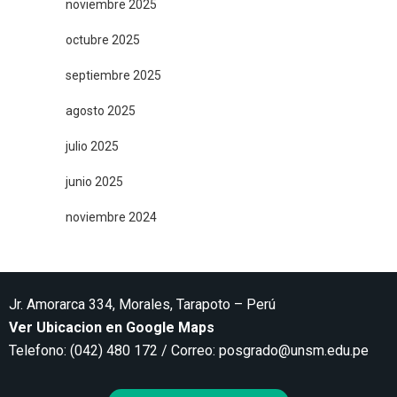
noviembre 2025
octubre 2025
septiembre 2025
agosto 2025
julio 2025
junio 2025
noviembre 2024
Jr. Amorarca 334, Morales, Tarapoto – Perú
Ver Ubicacion en Google Maps
Telefono: (042) 480 172 / Correo:
posgrado@unsm.edu.pe