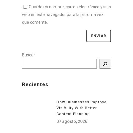
Guarde mi nombre, correo electrónico y sitio
web en este navegador para la próxima vez
que comente.
Buscar
Recientes
How Businesses Improve
Visibility With Better
Content Planning
07 agosto, 2026