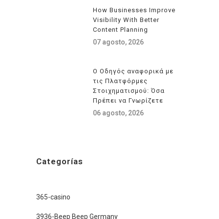
How Businesses Improve
Visibility With Better
Content Planning
07 agosto, 2026
Ο Οδηγός αναφορικά με
τις Πλατφόρμες
Στοιχηματισμού: Όσα
Πρέπει να Γνωρίζετε
06 agosto, 2026
Categorías
365-casino
3936-Beep Beep Germany