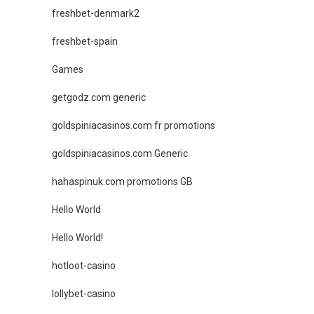
freshbet-denmark2
freshbet-spain
Games
getgodz.com generic
goldspiniacasinos.com fr promotions
goldspiniacasinos.com Generic
hahaspinuk.com promotions GB
Hello World
Hello World!
hotloot-casino
lollybet-casino