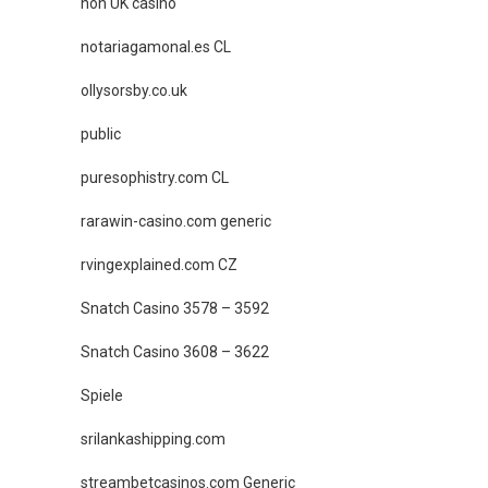
non UK casino
notariagamonal.es CL
ollysorsby.co.uk
public
puresophistry.com CL
rarawin-casino.com generic
rvingexplained.com CZ
Snatch Casino 3578 – 3592
Snatch Casino 3608 – 3622
Spiele
srilankashipping.com
streambetcasinos.com Generic