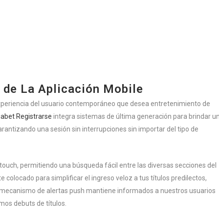
s de La Aplicación Mobile
xperiencia del usuario contemporáneo que desea entretenimiento de
abet Registrarse
integra sistemas de última generación para brindar u
rantizando una sesión sin interrupciones sin importar del tipo de
ouch, permitiendo una búsqueda fácil entre las diversas secciones del
locado para simplificar el ingreso veloz a tus títulos predilectos,
l mecanismo de alertas push mantiene informados a nuestros usuarios
mos debuts de títulos.