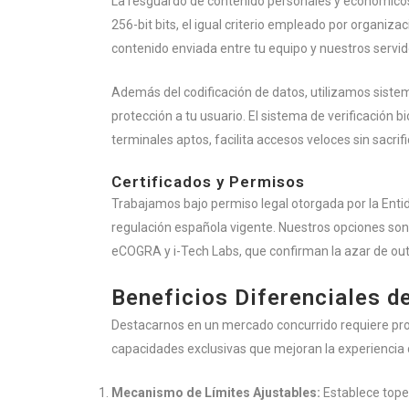
La resguardo de contenido personales y económicos
256-bit bits, el igual criterio empleado por organiz
contenido enviada entre tu equipo y nuestros servi
Además del codificación de datos, utilizamos siste
protección a tu usuario. El sistema de verificación 
terminales aptos, facilita accesos veloces sin sacrif
Certificados y Permisos
Trabajamos bajo permiso legal otorgada por la Ent
regulación española vigente. Nuestros opciones so
eCOGRA y i-Tech Labs, que confirman la azar de outc
Beneficios Diferenciales d
Destacarnos en un mercado concurrido requiere propo
capacidades exclusivas que mejoran la experiencia 
Mecanismo de Límites Ajustables:
Establece tope