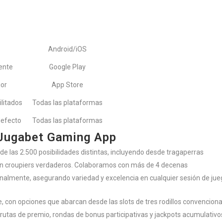
Android/iOS
ente
Google Play
ior
App Store
litados
Todas las plataformas
defecto
Todas las plataformas
 Jugabet Gaming App
ede las 2.500 posibilidades distintas, incluyendo desde tragaperras
 con croupiers verdaderos. Colaboramos con más de 4 decenas
nalmente, asegurando variedad y excelencia en cualquier sesión de jue
 con opciones que abarcan desde las slots de tres rodillos convenciona
rutas de premio, rondas de bonus participativas y jackpots acumulativo