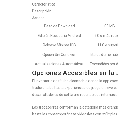
Característica
Descripción
Acceso
Peso de Download
85 MB
Edición Necesaria Android
5.0 o más reci
Release Mínima iOS
11.0 o super
Opción Sin Conexión
Títulos demo habi
Actualizaciones Automáticas
Encendidas por 
Opciones Accesibles en la
El inventario de títulos alcanzable desde la app exc
tradicionales hasta experiencias de juego en vivo
desarrolladores de software reconocidos internacio
Las tragaperras conforman la categoría más grande,
hasta las contemporáneas videoslots con múltiples 