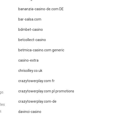
bananzia-casino-de.com DE
bar-salsa.com
bdmbet-casino
betcollect-casino
betmica-casino.com generic
casino-extra
chrisolley.co.uk
crazytowerplay.com fr
crazytowerplay.com pl promotions
go.
crazytowerplay.com-de
les
s.
davinci-casino