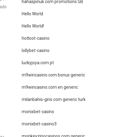
hahaspinuk.com promotions GB
zado
Hello World
Hello World!
hotloot-casino
lollybet-casino
luckyjoya.com pt
m9wincasino.com bonus generic
m9wincasino.com en generic
milanbahis-giris.com generic turk
monixbet-casino
monixbet-casino3
monkeyzinocasinos.com generic