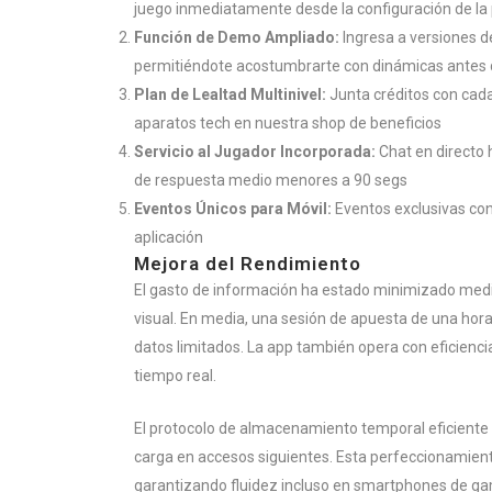
juego inmediatamente desde la configuración de la
Función de Demo Ampliado:
Ingresa a versiones d
permitiéndote acostumbrarte con dinámicas antes d
Plan de Lealtad Multinivel:
Junta créditos con cada
aparatos tech en nuestra shop de beneficios
Servicio al Jugador Incorporada:
Chat en directo 
de respuesta medio menores a 90 segs
Eventos Únicos para Móvil:
Eventos exclusivas con
aplicación
Mejora del Rendimiento
El gasto de información ha estado minimizado media
visual. En media, una sesión de apuesta de una hora
datos limitados. La app también opera con eficienc
tiempo real.
El protocolo de almacenamiento temporal eficiente
carga en accesos siguientes. Esta perfeccionamient
garantizando fluidez incluso en smartphones de g