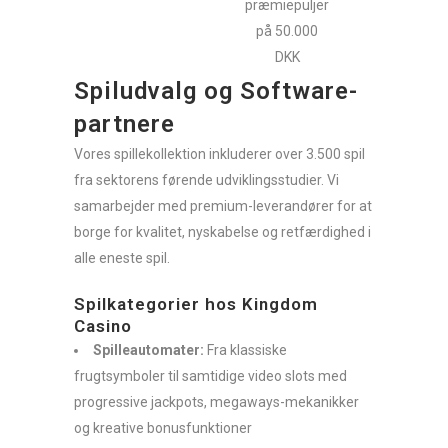
præmiepuljer
på 50.000
DKK
Spiludvalg og Software-
partnere
Vores spillekollektion inkluderer over 3.500 spil
fra sektorens førende udviklingsstudier. Vi
samarbejder med premium-leverandører for at
borge for kvalitet, nyskabelse og retfærdighed i
alle eneste spil.
Spilkategorier hos Kingdom
Casino
Spilleautomater:
Fra klassiske
frugtsymboler til samtidige video slots med
progressive jackpots, megaways-mekanikker
og kreative bonusfunktioner