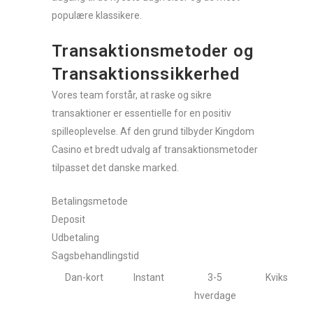
populære klassikere.
Transaktionsmetoder og
Transaktionssikkerhed
Vores team forstår, at raske og sikre
transaktioner er essentielle for en positiv
spilleoplevelse. Af den grund tilbyder Kingdom
Casino et bredt udvalg af transaktionsmetoder
tilpasset det danske marked.
Betalingsmetode
Deposit
Udbetaling
Sagsbehandlingstid
Dan-kort
Instant
3-5
Kviks
hverdage