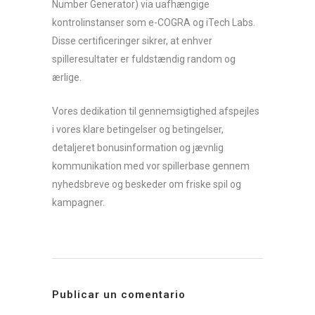
Number Generator) via uafhængige
kontrolinstanser som e-COGRA og iTech Labs.
Disse certificeringer sikrer, at enhver
spilleresultater er fuldstændig random og
ærlige.
Vores dedikation til gennemsigtighed afspejles
i vores klare betingelser og betingelser,
detaljeret bonusinformation og jævnlig
kommunikation med vor spillerbase gennem
nyhedsbreve og beskeder om friske spil og
kampagner.
Publicar un comentario