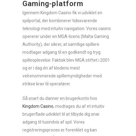
Gaming-platform
Igennem Kingdom Casino fik vi udviklet en
spilportal, der kombinerer tidssvarende
teknologi med intuitiv navigation. Vores casino
opererer under en MGA-licens (Malta Gaming
Authority), der sikrer, at samtlige spillere
modtager adgang til en godkendt og tryg
spilleoplevelse. Faktisk blev MGA stiftet i 2001
og er i dag én af klodens mest
velrenommerede spillemyndigheder med
strikse krav til operatører.
Så snart du danner en brugerkonto hos
Kingdom Casino
, modtages du af et intuitiv
brugerflade udviklet til at tilbyde dig snar
adgang til tusindvis af spil. Vores
registreringsproces er forenklet og kan