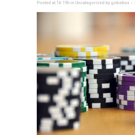
Posted at 16:19h
in
Uncategorized
by
gokiebox