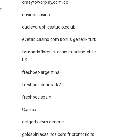
crazytowerplay.com-de
t
davinci-casino
dudleygraphicsstudio.co.uk
evetabicasino.com bonus generik turk
fernandoflores.cl-casinos-online-chile –
ES
freshbet-argentina
freshbet-denmark2
freshbet-spain
Games
getgodz.com generic
goldspiniacasinos.com fr promotions