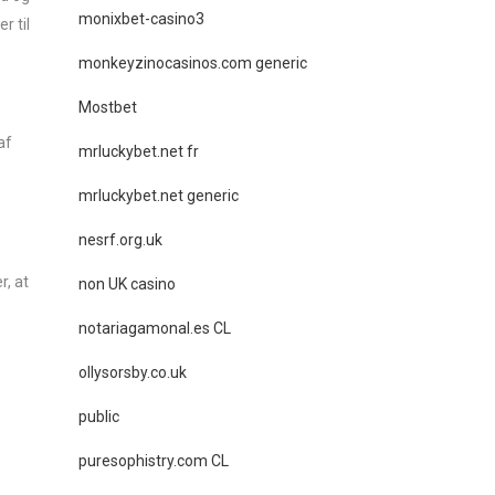
monixbet-casino3
r til
monkeyzinocasinos.com generic
Mostbet
af
mrluckybet.net fr
mrluckybet.net generic
nesrf.org.uk
r, at
non UK casino
notariagamonal.es CL
ollysorsby.co.uk
public
puresophistry.com CL