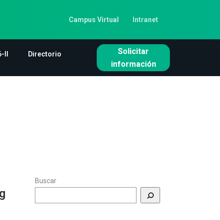
Campus Virtual
Intranet
Solicitar
-II
Directorio
información
Buscar
g