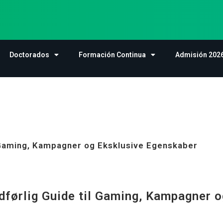
Doctorados
Formación Continua
Admisión 2026
 Gaming, Kampagner og Eksklusive Egenskaber
førlig Guide til Gaming, Kampagner o