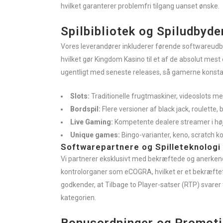
hvilket garanterer problemfri tilgang uanset ønske.
Spilbibliotek og Spiludbyde
Vores leverandører inkluderer førende softwareudbyd
hvilket gør Kingdom Kasino til et af de absolut mest
ugentligt med seneste releases, så gamerne konstant
Slots:
Traditionelle frugtmaskiner, videoslots 
Bordspil:
Flere versioner af black jack, roulette
Live Gaming:
Kompetente dealere streamer i høj k
Unique games:
Bingo-varianter, keno, scratch kort
Softwarepartnere og Spilleteknologi
Vi partnerer eksklusivt med bekræftede og anerkend
kontrolorganer som eCOGRA, hvilket er et bekræfte
godkender, at Tilbage to Player-satser (RTP) svarer 
kategorien.