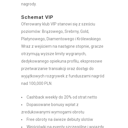
nagrody.
Schemat VIP
Oferowany klub VIP stanowi się z sześciu
poziomów: Brązowego, Srebrny, Gold,
Platynowego, Diamentowego i Królewskiego.
Wraz z wejściem na następne stopnie, gracze
otrzymują wyższe limity wygranych,
dedykowanego opiekuna profilu, ekspresowe
przetwarzanie transakcji oraz dostęp do
wyjątkowych rozgrywek z funduszami nagród
nad 100,000 PLN.
Cashback weekly do 20% od strat netto
Dopasowane bonusy wpłat z
zredukowanymi wymogami obrotu
Free obroty na świeże debiuty slotów
Wejściówki na eventy szczególne i wyjazdy