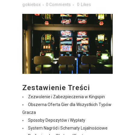
gokiebox
0 Comments
0
Likes
Zestawienie Treści
Zezwolenie i Zabezpieczenia w Kingspin
Obszerna Oferta Gier dla Wszystkich Typów
Gracza
Sposoby Depozytów i Wypłaty
System Nagród i Schematy Lojalnościowe