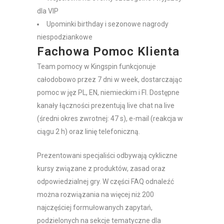
dla VIP
Upominki birthday i sezonowe nagrody
niespodziankowe
Fachowa Pomoc Klienta
Team pomocy w Kingspin funkcjonuje
całodobowo przez 7 dni w week, dostarczając
pomoc w jęz PL, EN, niemieckim i FI. Dostępne
kanały łączności prezentują live chat na live
(średni okres zwrotnej: 47 s), e-mail (reakcja w
ciągu 2 h) oraz linię telefoniczną.
Prezentowani specjaliści odbywają cykliczne
kursy związane z produktów, zasad oraz
odpowiedzialnej gry. W części FAQ odnaleźć
można rozwiązania na więcej niż 200
najczęściej formułowanych zapytań,
podzielonych na sekcje tematyczne dla