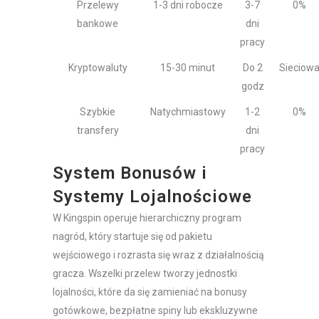
Przelewy
1-3 dni robocze
3-7
0%
bankowe
dni
pracy
Kryptowaluty
15-30 minut
Do 2
Sieciow
godz
Szybkie
Natychmiastowy
1-2
0%
transfery
dni
pracy
System Bonusów i
Systemy Lojalnościowe
W Kingspin operuje hierarchiczny program
nagród, który startuje się od pakietu
wejściowego i rozrasta się wraz z działalnością
gracza. Wszelki przelew tworzy jednostki
lojalności, które da się zamieniać na bonusy
gotówkowe, bezpłatne spiny lub ekskluzywne