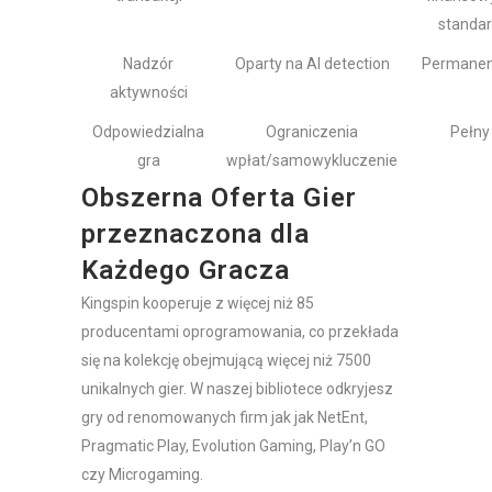
standa
Nadzór
Oparty na AI detection
Permanen
aktywności
Odpowiedzialna
Ograniczenia
Pełny
gra
wpłat/samowykluczenie
Obszerna Oferta Gier
przeznaczona dla
Każdego Gracza
Kingspin kooperuje z więcej niż 85
producentami oprogramowania, co przekłada
się na kolekcję obejmującą więcej niż 7500
unikalnych gier. W naszej bibliotece odkryjesz
gry od renomowanych firm jak jak NetEnt,
Pragmatic Play, Evolution Gaming, Play’n GO
czy Microgaming.