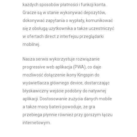
każdych sposobów płatności i funkcji konta.
Gracze są w stanie wykonywać depozytów,
dokonywać zapytania o wypłaty, komunikować
się z obsługą użytkownika a także uczestniczyć
w ofertach direct z interfejsu przeglądarki
mobilnej.
Nasza serwis wykorzystuje rozwiązanie
progressive web aplikacja (PWA), co daje
możliwość dołączenie ikony Kingspin do
wyświetlacza głównego device, dostarczając
błyskawiczny wejście podobny do natywnej
aplikacji. Dostosowanie zużycia danych mobile
a także mocy baterii powoduje, że gra
przebiega płynnie również przy gorszym łączu
internetowym.