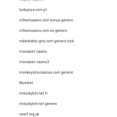
luckyjoya.com pt
m9wincasino.com bonus generic
m9wincasino.com en generic
milanbahis-giris.com generic turk
monixbet-casino
monixbet-casino3
monkeyzinocasinos.com generic
Mostbet
mrluckybet.net fr
mrluckybet.net generic
nesrf.org.uk