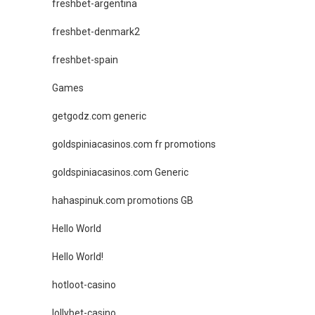
freshbet-argentina
freshbet-denmark2
freshbet-spain
Games
getgodz.com generic
goldspiniacasinos.com fr promotions
goldspiniacasinos.com Generic
hahaspinuk.com promotions GB
Hello World
Hello World!
hotloot-casino
lollybet-casino