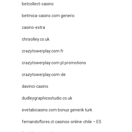
betcollect-casino
betmica-casino.com generic
casino-extra
chrisolley.co.uk
crazytowerplay.com fr
crazytowerplay.com pl promotions
crazytowerplay.com-de
davinci-casino
dudleygraphicsstudio.co.uk
evetabicasino.com bonus generik turk
fernandoflores.cl-casinos-online-chile – ES