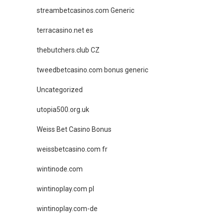
streambetcasinos.com Generic
terracasino.net es
thebutchers.club CZ
tweedbetcasino.com bonus generic
Uncategorized
utopia500.org.uk
Weiss Bet Casino Bonus
weissbetcasino.com fr
wintinode.com
wintinoplay.com pl
wintinoplay.com-de