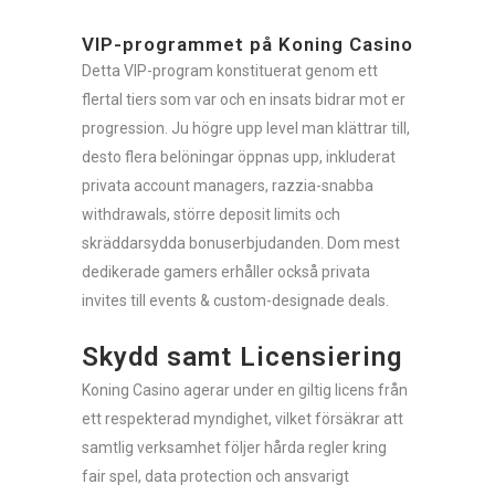
VIP-programmet på Koning Casino
Detta VIP-program konstituerat genom ett
flertal tiers som var och en insats bidrar mot er
progression. Ju högre upp level man klättrar till,
desto flera belöningar öppnas upp, inkluderat
privata account managers, razzia-snabba
withdrawals, större deposit limits och
skräddarsydda bonuserbjudanden. Dom mest
dedikerade gamers erhåller också privata
invites till events & custom-designade deals.
Skydd samt Licensiering
Koning Casino agerar under en giltig licens från
ett respekterad myndighet, vilket försäkrar att
samtlig verksamhet följer hårda regler kring
fair spel, data protection och ansvarigt