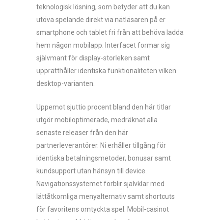
teknologisk lösning, som betyder att du kan
utöva spelande direkt via nätläsaren på er
smartphone och tablet fri från att behöva ladda
hem någon mobilapp. Interfacet formar sig
självmant för display-storleken samt
upprätthåller identiska funktionaliteten vilken
desktop-varianten.
Uppemot sjuttio procent bland den här titlar
utgör mobiloptimerade, medräknat alla
senaste releaser från den här
partnerleverantörer. Ni erhåller tillgång för
identiska betalningsmetoder, bonusar samt
kundsupport utan hänsyn till device.
Navigationssystemet förblir självklar med
lättåtkomliga menyalternativ samt shortcuts
för favoritens omtyckta spel. Mobil-casinot