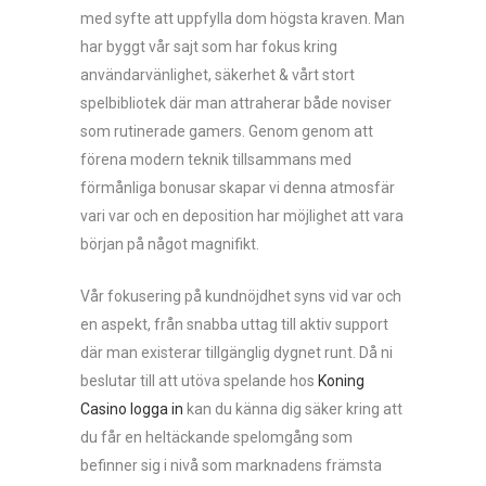
med syfte att uppfylla dom högsta kraven. Man
har byggt vår sajt som har fokus kring
användarvänlighet, säkerhet & vårt stort
spelbibliotek där man attraherar både noviser
som rutinerade gamers. Genom genom att
förena modern teknik tillsammans med
förmånliga bonusar skapar vi denna atmosfär
vari var och en deposition har möjlighet att vara
början på något magnifikt.
Vår fokusering på kundnöjdhet syns vid var och
en aspekt, från snabba uttag till aktiv support
där man existerar tillgänglig dygnet runt. Då ni
beslutar till att utöva spelande hos
Koning
Casino logga in
kan du känna dig säker kring att
du får en heltäckande spelomgång som
befinner sig i nivå som marknadens främsta