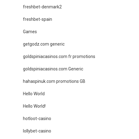
freshbet-denmark2
freshbet-spain
Games
getgodz.com generic
goldspiniacasinos.com fr promotions
goldspiniacasinos.com Generic
hahaspinuk.com promotions GB
Hello World
Hello World!
hotloot-casino
lollybet-casino