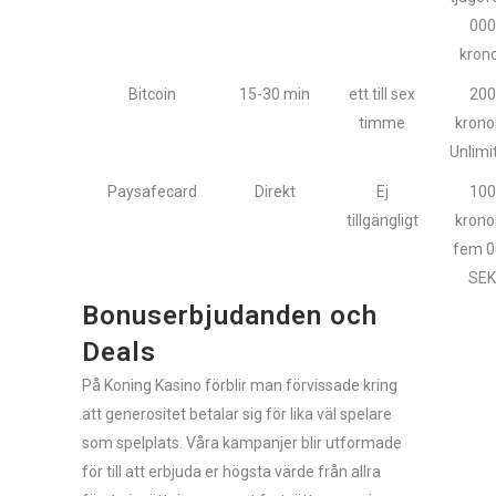
000
kron
Bitcoin
15-30 min
ett till sex
200
timme
kronor
Unlimi
Paysafecard
Direkt
Ej
100
tillgängligt
kronor
fem 0
SEK
Bonuserbjudanden och
Deals
På Koning Kasino förblir man förvissade kring
att generositet betalar sig för lika väl spelare
som spelplats. Våra kampanjer blir utformade
för till att erbjuda er högsta värde från allra