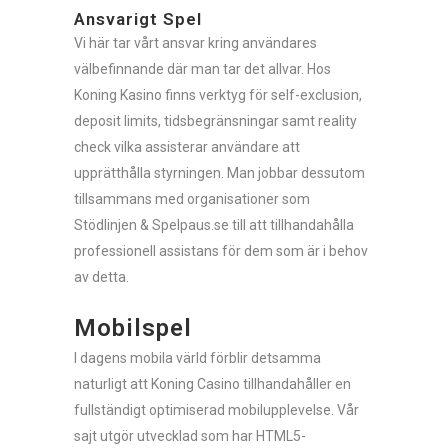
Ansvarigt Spel
Vi här tar vårt ansvar kring användares
välbefinnande där man tar det allvar. Hos
Koning Kasino finns verktyg för self-exclusion,
deposit limits, tidsbegränsningar samt reality
check vilka assisterar användare att
upprätthålla styrningen. Man jobbar dessutom
tillsammans med organisationer som
Stödlinjen & Spelpaus.se till att tillhandahålla
professionell assistans för dem som är i behov
av detta.
Mobilspel
I dagens mobila värld förblir detsamma
naturligt att Koning Casino tillhandahåller en
fullständigt optimiserad mobilupplevelse. Vår
sajt utgör utvecklad som har HTML5-