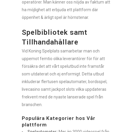
operatörer. Man känner oss nöjda av faktum att
ha möjlighet att erbjuda ett plattform där
öppenhet & ärligt spel är hörnstenar.
Spelbibliotek samt
Tillhandahållare
Vid Koning Spelplats samarbetar man och
uppemot femtio olika leverantörer för för att
försäkra det att vårt spelutbud inte framstår
som utdaterat och ej enformigt. Detta utbud
inkluderar flertusen spelautomater, bordsspel,
livecasino samt jackpot slots vilka uppdateras
frekvent med de nyaste lanserade spel från
branschen.
Populära Kategorier hos Vår
plattform
Spelautomater:
Mer än 3000 videospel från