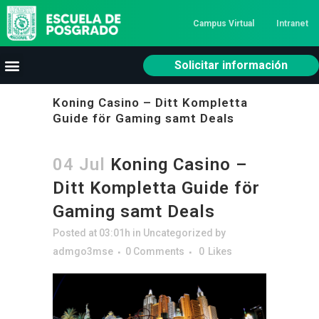
Campus Virtual
Intranet
Solicitar información
Koning Casino – Ditt Kompletta
Guide för Gaming samt Deals
04 Jul
Koning Casino –
Ditt Kompletta Guide för
Gaming samt Deals
Posted at 03:01h
in
Uncategorized
by
admgo3mse
0 Comments
0
Likes