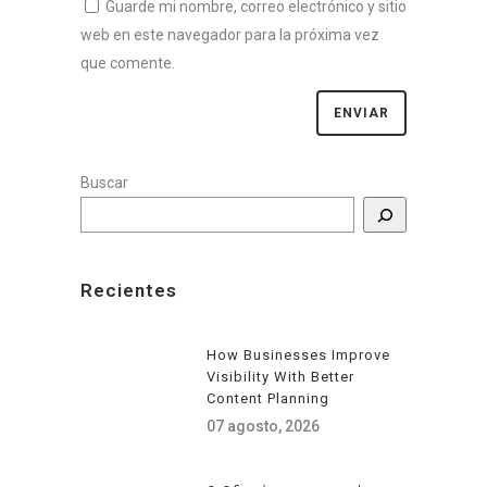
Guarde mi nombre, correo electrónico y sitio
web en este navegador para la próxima vez
que comente.
Buscar
Recientes
How Businesses Improve
Visibility With Better
Content Planning
07 agosto, 2026