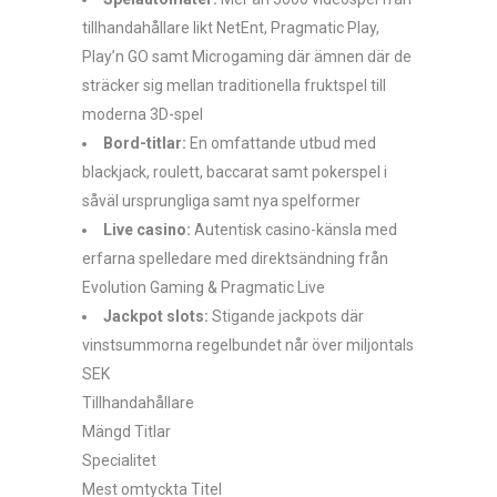
tillhandahållare likt NetEnt, Pragmatic Play,
Play’n GO samt Microgaming där ämnen där de
sträcker sig mellan traditionella fruktspel till
moderna 3D-spel
Bord-titlar:
En omfattande utbud med
blackjack, roulett, baccarat samt pokerspel i
såväl ursprungliga samt nya spelformer
Live casino:
Autentisk casino-känsla med
erfarna spelledare med direktsändning från
Evolution Gaming & Pragmatic Live
Jackpot slots:
Stigande jackpots där
vinstsummorna regelbundet når över miljontals
SEK
Tillhandahållare
Mängd Titlar
Specialitet
Mest omtyckta Titel