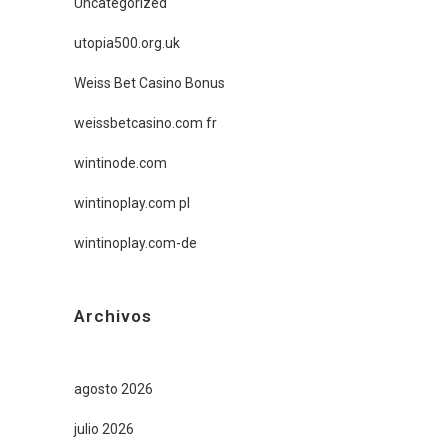
Uncategorized
utopia500.org.uk
Weiss Bet Casino Bonus
weissbetcasino.com fr
wintinode.com
wintinoplay.com pl
wintinoplay.com-de
Archivos
agosto 2026
julio 2026