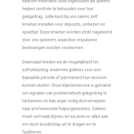
daarom meerdere tools ingebouwd die spelers
helpen controle te behouden over hun
gokgedrag. Jullie kunt bij ons casino zelf
limieten instellen voor deposits, verliezen en
speeltijd. Deze limieten worden strikt nageleefd
door ons systeem, waardoor impulsieve
beslissingen worden voorkomen.
Daarnaast bieden wij de mogelijkheid tot
zelfuitsluiting, waarmee gokkers voor een
bepaalde periode of permanent hun account
kunnen sluiten. Onze klantenservice is getraind
om signalen van problematisch gokgedrag te
herkennen en kan waar nodig doorverwijzen
naar professionele hulporganisaties. Gokken
moet vermaak blijven, en wij doen er alles aan
om deze boodschap uit te dragen en te
faciliteren.