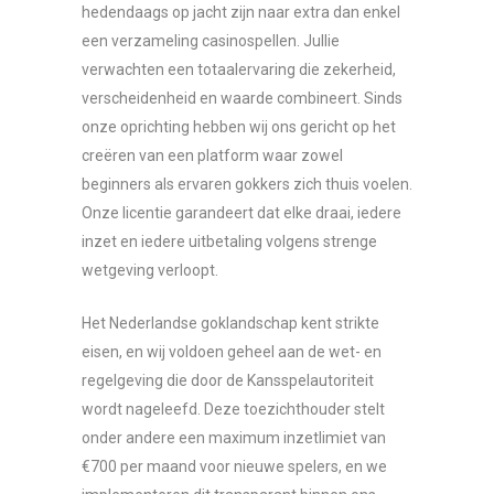
hedendaags op jacht zijn naar extra dan enkel
een verzameling casinospellen. Jullie
verwachten een totaalervaring die zekerheid,
verscheidenheid en waarde combineert. Sinds
onze oprichting hebben wij ons gericht op het
creëren van een platform waar zowel
beginners als ervaren gokkers zich thuis voelen.
Onze licentie garandeert dat elke draai, iedere
inzet en iedere uitbetaling volgens strenge
wetgeving verloopt.
Het Nederlandse goklandschap kent strikte
eisen, en wij voldoen geheel aan de wet- en
regelgeving die door de Kansspelautoriteit
wordt nageleefd. Deze toezichthouder stelt
onder andere een maximum inzetlimiet van
€700 per maand voor nieuwe spelers, en we