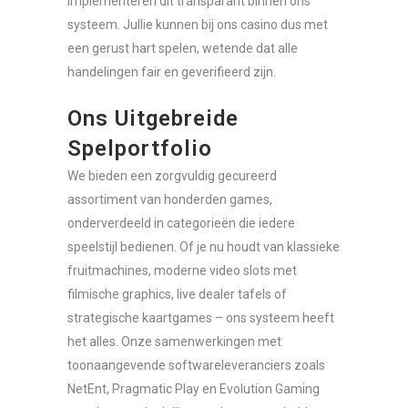
implementeren dit transparant binnen ons
systeem. Jullie kunnen bij ons casino dus met
een gerust hart spelen, wetende dat alle
handelingen fair en geverifieerd zijn.
Ons Uitgebreide
Spelportfolio
We bieden een zorgvuldig gecureerd
assortiment van honderden games,
onderverdeeld in categorieën die iedere
speelstijl bedienen. Of je nu houdt van klassieke
fruitmachines, moderne video slots met
filmische graphics, live dealer tafels of
strategische kaartgames – ons systeem heeft
het alles. Onze samenwerkingen met
toonaangevende softwareleveranciers zoals
NetEnt, Pragmatic Play en Evolution Gaming