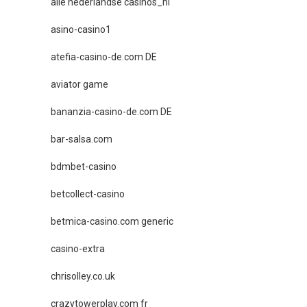
alle nederlandse casinos_nl
asino-casino1
atefia-casino-de.com DE
aviator game
bananzia-casino-de.com DE
bar-salsa.com
bdmbet-casino
betcollect-casino
betmica-casino.com generic
casino-extra
chrisolley.co.uk
crazytowerplay.com fr