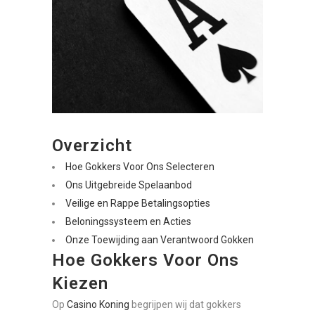
Overzicht
Hoe Gokkers Voor Ons Selecteren
Ons Uitgebreide Spelaanbod
Veilige en Rappe Betalingsopties
Beloningssysteem en Acties
Onze Toewijding aan Verantwoord Gokken
Hoe Gokkers Voor Ons
Kiezen
Op
Casino Koning
begrijpen wij dat gokkers