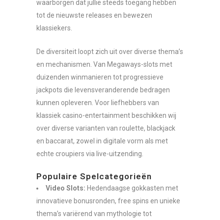
waarborgen dat jullie steeds toegang hebben
tot de nieuwste releases en bewezen
klassiekers.
De diversiteit loopt zich uit over diverse thema’s
en mechanismen. Van Megaways-slots met
duizenden winmanieren tot progressieve
jackpots die levensveranderende bedragen
kunnen opleveren. Voor liefhebbers van
klassiek casino-entertainment beschikken wij
over diverse varianten van roulette, blackjack
en baccarat, zowel in digitale vorm als met
echte croupiers via live-uitzending.
Populaire Spelcategorieën
Video Slots:
Hedendaagse gokkasten met
innovatieve bonusronden, free spins en unieke
thema’s variërend van mythologie tot