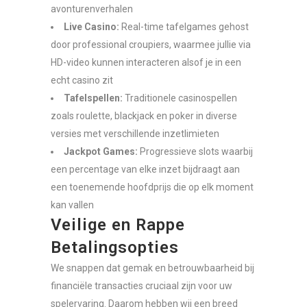
avonturenverhalen
Live Casino:
Real-time tafelgames gehost
door professional croupiers, waarmee jullie via
HD-video kunnen interacteren alsof je in een
echt casino zit
Tafelspellen:
Traditionele casinospellen
zoals roulette, blackjack en poker in diverse
versies met verschillende inzetlimieten
Jackpot Games:
Progressieve slots waarbij
een percentage van elke inzet bijdraagt aan
een toenemende hoofdprijs die op elk moment
kan vallen
Veilige en Rappe
Betalingsopties
We snappen dat gemak en betrouwbaarheid bij
financiële transacties cruciaal zijn voor uw
spelervaring. Daarom hebben wij een breed