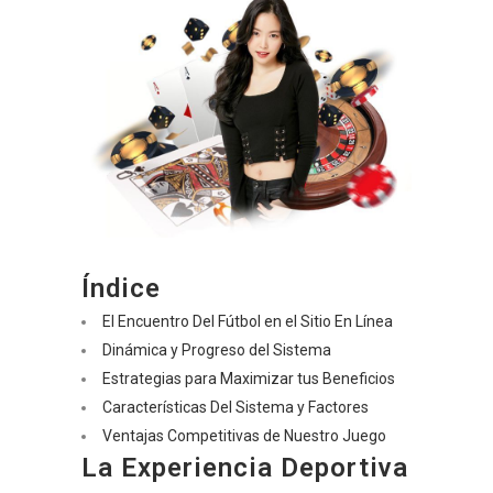
Índice
El Encuentro Del Fútbol en el Sitio En Línea
Dinámica y Progreso del Sistema
Estrategias para Maximizar tus Beneficios
Características Del Sistema y Factores
Ventajas Competitivas de Nuestro Juego
La Experiencia Deportiva