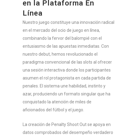
en la Plataforma En
Línea
Nuestro juego constituye una innovación radical
en el mercado del ocio de juego en línea,
combinando la fervor del balompié con el
entusiasmo de las apuestas inmediatas. Con
nuestro debut, hemos revolucionado el
paradigma convencional de las slots al ofrecer
una sesión interactiva donde los participantes
asumen el rol protagonista en cada partida de
penales. El sistema une habilidad, instinto y
azar, produciendo un formato singular que ha
conquistado la atención de miles de
aficionados del fútbol y el juego.
La creación de Penalty Shoot Out se apoya en
datos comprobados del desempeño verdadero