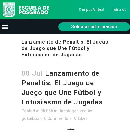
Campus Virtual
Intranet
Solicitar información
Lanzamiento de Penaltis: El Juego
de Juego que Une Fútbol y
Entusiasmo de Jugadas
08 Jul
Lanzamiento de
Penaltis: El Juego de
Juego que Une Fútbol y
Entusiasmo de Jugadas
Posted at 05:05h
in
Uncategorized
by
gokiebox
0 Comments
0
Likes