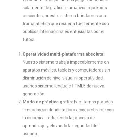
solamente de gráficos llamativos o jackpots
crecientes, nuestro sistema brindamos una
trama atlética que resuena fuertemente con
públicos internacionales entusiastas por el
fútbol.
Operatividad multi-plataforma absoluta:
Nuestro sistema trabaja impecablemente en
aparatos móviles, tablets y computadoras sin
disminución de nivel visual ni operatividad,
usando sistema lenguaje HTML5 de nueva
generación.
Modo de práctica gratis:
Facilitamos partidas
ilimitadas sin depósito para acostumbrarse con
la dinámica, reduciendo la proceso de
aprendizaje y elevando la seguridad del
usuario.