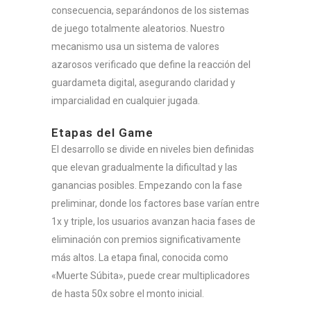
consecuencia, separándonos de los sistemas
de juego totalmente aleatorios. Nuestro
mecanismo usa un sistema de valores
azarosos verificado que define la reacción del
guardameta digital, asegurando claridad y
imparcialidad en cualquier jugada.
Etapas del Game
El desarrollo se divide en niveles bien definidas
que elevan gradualmente la dificultad y las
ganancias posibles. Empezando con la fase
preliminar, donde los factores base varían entre
1x y triple, los usuarios avanzan hacia fases de
eliminación con premios significativamente
más altos. La etapa final, conocida como
«Muerte Súbita», puede crear multiplicadores
de hasta 50x sobre el monto inicial.