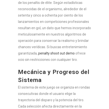
de los penaltis de élite. Según estadísticas
reconocidas de el organismo, alrededor de el
setenta y cinco a ochenta por ciento de los
lanzamientos en competiciones profesionales
resultan en gol, un dato que hemos incorporado
meticulosamente en nuestros algoritmos de
operación para conservar la realismo y brindar
chances verídicas. Si buscas entretenimiento
garantizada,
penalty shoot out demo
ofrece
ocio sin restricciones con cualquier tiro.
Mecánica y Progreso del
Sistema
El sistema de este juego se organiza en rondas
consecutivas donde el usuario elige la
trayectoria del disparo y la potencia del tiro.
Cada selección afecta directamente en la