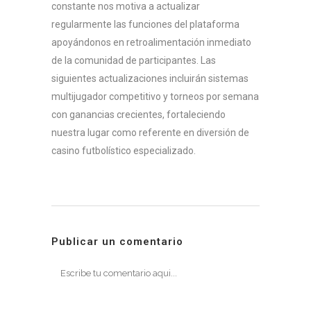
constante nos motiva a actualizar
regularmente las funciones del plataforma
apoyándonos en retroalimentación inmediato
de la comunidad de participantes. Las
siguientes actualizaciones incluirán sistemas
multijugador competitivo y torneos por semana
con ganancias crecientes, fortaleciendo
nuestra lugar como referente en diversión de
casino futbolístico especializado.
Publicar un comentario