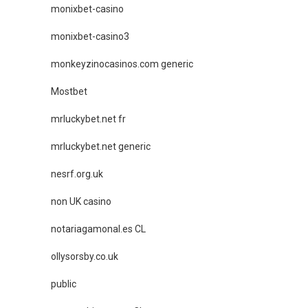
monixbet-casino
monixbet-casino3
monkeyzinocasinos.com generic
Mostbet
mrluckybet.net fr
mrluckybet.net generic
nesrf.org.uk
non UK casino
notariagamonal.es CL
ollysorsby.co.uk
public