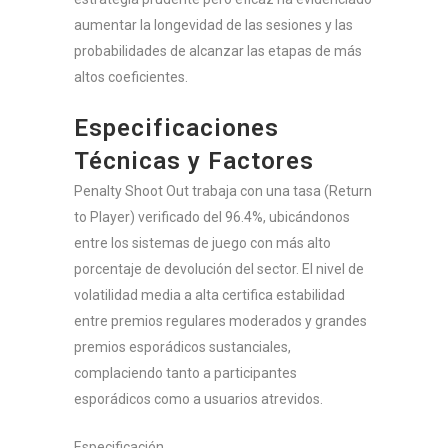
aumentar la longevidad de las sesiones y las
probabilidades de alcanzar las etapas de más
altos coeficientes.
Especificaciones
Técnicas y Factores
Penalty Shoot Out trabaja con una tasa (Return
to Player) verificado del 96.4%, ubicándonos
entre los sistemas de juego con más alto
porcentaje de devolución del sector. El nivel de
volatilidad media a alta certifica estabilidad
entre premios regulares moderados y grandes
premios esporádicos sustanciales,
complaciendo tanto a participantes
esporádicos como a usuarios atrevidos.
Especificación