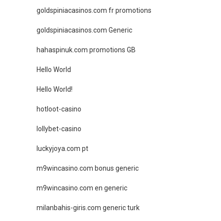
goldspiniacasinos.com fr promotions
goldspiniacasinos.com Generic
hahaspinuk.com promotions GB
Hello World
Hello World!
hotloot-casino
lollybet-casino
luckyjoya.com pt
m9wincasino.com bonus generic
m9wincasino.com en generic
milanbahis-giris.com generic turk