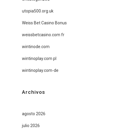
utopia500.org.uk
Weiss Bet Casino Bonus
weissbetcasino.com fr
wintinode.com
wintinoplay.com pl
wintinoplay.com-de
Archivos
agosto 2026
julio 2026