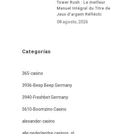
Tower Rush : Le meilleur
Manuel Intégral du Titre de
Jeux d’argent Réfléchi
08 agosto, 2026
Categorías
365-casino
3936-Beep Beep Germany
3940-Freshbet Germany
5610-Boomzino Casino
alexander-casino
alle nederlandse casinos_nl