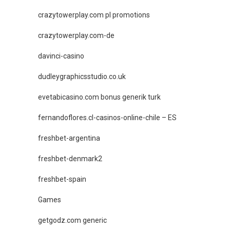
crazytowerplay.com pl promotions
crazytowerplay.com-de
davinci-casino
dudleygraphicsstudio.co.uk
evetabicasino.com bonus generik turk
fernandoflores.cl-casinos-online-chile – ES
freshbet-argentina
freshbet-denmark2
freshbet-spain
Games
getgodz.com generic