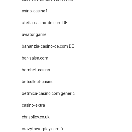
asino-casino1
atefia-casino-de.com DE
aviator game
bananzia-casino-de.com DE
bar-salsa.com
bdmbet-casino
betcollect-casino
betmica-casino.com generic
casino-extra
chrisolley.co.uk
crazytowerplay.com fr