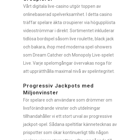
Vårt digitala live-casino utgör toppen av
onlinebaserad spelverksamhet. I detta casino
träffar spelare äkta croupierer via högupplösta
videoströmmar i direkt. Sortimentet inkluderar
tidlösa bordspel såsom live roulette, black jack
och bakara, ihop med moderna spel-showers
som Dream Catcher och Monopoly Live-spelet
Live. Varje spelomgångar övervakas noga för
att upprätthålla maximal nivå av spelintegritet.
Progressiv Jackpots med
Miljonvinster
För spelare och användare som drömmer om
livsförändrande vinster och utdelningar
tillhandahåller vi ett stort urval av progressive
jackpot-spel. Sådana speltitlar kännetecknas av
prispotter som ökar kontinuerligt tills någon