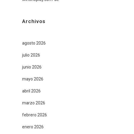
Archivos
agosto 2026
julio 2026
junio 2026
mayo 2026
abril 2026
marzo 2026
febrero 2026
enero 2026