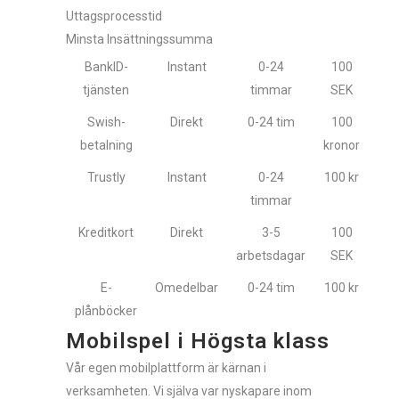
Uttagsprocesstid
Minsta Insättningssumma
BankID-
Instant
0-24
100
tjänsten
timmar
SEK
Swish-
Direkt
0-24 tim
100
betalning
kronor
Trustly
Instant
0-24
100 kr
timmar
Kreditkort
Direkt
3-5
100
arbetsdagar
SEK
E-
Omedelbar
0-24 tim
100 kr
plånböcker
Mobilspel i Högsta klass
Vår egen mobilplattform är kärnan i
verksamheten. Vi själva var nyskapare inom