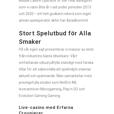
Mobile Casino Operator of the Year-kategorin
som vi vann åtta år i rad under perioden 2013
och 2020 – ett helt godkänt rekord som inget
annan speloperatör aktör har åstadkommit.
Stort Spelutbud för Alla
Smaker
På vår egen sajt presenterar vi massor av slots
från industrins bästa tillverkare. Vårt
omfattande utbud påfylls ständigt med färska
titlar för att säkerställa att spelmiljön stannar
aktuell och spännande. Man samarbetar med
prestigefulla studior som NetEnt AB,
leverantören Microgaming, Play’n GO och
Evolution Gaming Gaming.
Live-casino med Erfarna
Croupierer