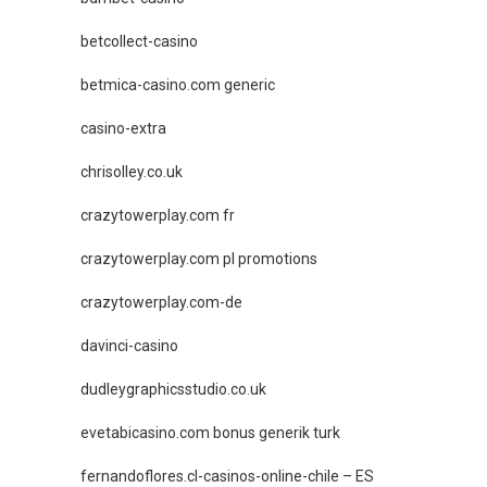
betcollect-casino
betmica-casino.com generic
casino-extra
chrisolley.co.uk
crazytowerplay.com fr
crazytowerplay.com pl promotions
crazytowerplay.com-de
davinci-casino
dudleygraphicsstudio.co.uk
evetabicasino.com bonus generik turk
fernandoflores.cl-casinos-online-chile – ES