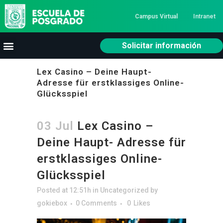
Campus Virtual
Intranet
Solicitar información
Lex Casino – Deine Haupt-
Adresse für erstklassiges Online-
Glücksspiel
03 Jul
Lex Casino –
Deine Haupt- Adresse für
erstklassiges Online-
Glücksspiel
Posted at 12:51h
in
Uncategorized
by
gokiebox
0 Comments
0
Likes