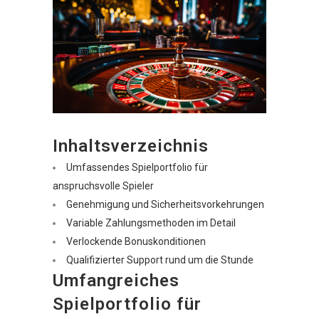
Inhaltsverzeichnis
Umfassendes Spielportfolio für
anspruchsvolle Spieler
Genehmigung und Sicherheitsvorkehrungen
Variable Zahlungsmethoden im Detail
Verlockende Bonuskonditionen
Qualifizierter Support rund um die Stunde
Umfangreiches
Spielportfolio für