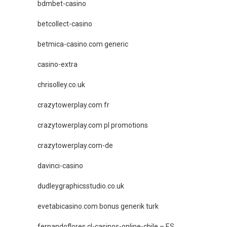
bdmbet-casino
betcollect-casino
betmica-casino.com generic
casino-extra
chrisolley.co.uk
crazytowerplay.com fr
crazytowerplay.com pl promotions
crazytowerplay.com-de
davinci-casino
dudleygraphicsstudio.co.uk
evetabicasino.com bonus generik turk
fernandoflores.cl-casinos-online-chile – ES