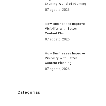
Exciting World of iGaming
07 agosto, 2026
How Businesses Improve
Visibility With Better
Content Planning
07 agosto, 2026
How Businesses Improve
Visibility With Better
Content Planning
07 agosto, 2026
Categorías