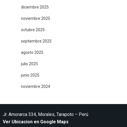
diciembre 2025
noviembre 2025
octubre 2025
septiembre 2025
agosto 2025
julio 2025
junio 2025
noviembre 2024
Jr. Amorarca 334, Morales, Tarapoto – Perú
Ver Ubicacion en Google Maps