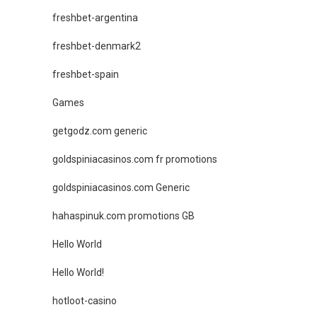
freshbet-argentina
freshbet-denmark2
freshbet-spain
Games
getgodz.com generic
goldspiniacasinos.com fr promotions
goldspiniacasinos.com Generic
hahaspinuk.com promotions GB
Hello World
Hello World!
hotloot-casino