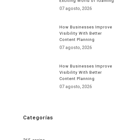
Exciting World of iGaming
07 agosto, 2026
How Businesses Improve
Visibility With Better
Content Planning
07 agosto, 2026
How Businesses Improve
Visibility With Better
Content Planning
07 agosto, 2026
Categorías