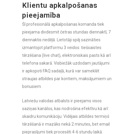
Klientu apkalpošanas
pieejamība
Šī profesionālā apkalpošanas komanda tiek
pieejama divdesmit četras stundas diennaktī, 7
diennaktis nedēļā. Lietotāji spēj sazināties
izmantojot platformu 3 veidos: tiešsaistes
tērzēšana (live chat), elektroniskais pasts kā arī
telefona sakarā. Visbiežāk uzdodam jautājumi
ir apkopoti FAQ sadaļā, kurā var sameklēt
straujas atbildes par kontiem, maksājumiem un
bonusiem.
Latviešu valodas atbalsts ir pieejams visos
saziņas kanālos, kas nodrošina efektīvu kā arī
skaidru komunikāciju. Vidējais atbildes termiņš
tērzēšanā ir mazāks nekā 2 minutes, bet email
pieprasījumi tiek procesēti 4-6 stundu laikā.