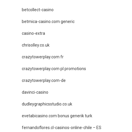
betcollect-casino
betmica-casino.com generic
casino-extra
chrisolley.co.uk
crazytowerplay.com fr
crazytowerplay.com pl promotions
crazytowerplay.com-de
davinci-casino
dudleygraphicsstudio.co.uk
evetabicasino.com bonus generik turk
fernandoflores.cl-casinos-online-chile – ES