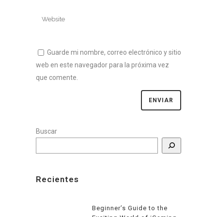
Guarde mi nombre, correo electrónico y sitio
web en este navegador para la próxima vez
que comente.
Buscar
Recientes
Beginner’s Guide to the