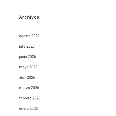
Archivos
agosto 2026
julio 2026
junio 2026
mayo 2026
abril 2026
marzo 2026
febrero 2026
enero 2026