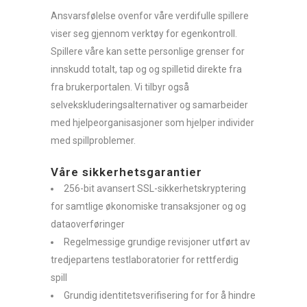
Ansvarsfølelse ovenfor våre verdifulle spillere
viser seg gjennom verktøy for egenkontroll.
Spillere våre kan sette personlige grenser for
innskudd totalt, tap og og spilletid direkte fra
fra brukerportalen. Vi tilbyr også
selvekskluderingsalternativer og samarbeider
med hjelpeorganisasjoner som hjelper individer
med spillproblemer.
Våre sikkerhetsgarantier
256-bit avansert SSL-sikkerhetskryptering
for samtlige økonomiske transaksjoner og og
dataoverføringer
Regelmessige grundige revisjoner utført av
tredjepartens testlaboratorier for rettferdig
spill
Grundig identitetsverifisering for for å hindre