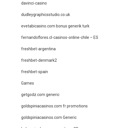
davinci-casino
dudleygraphicsstudio.co.uk
evetabicasino.com bonus generik turk
fernandoflores.cl-casinos-online-chile – ES
freshbet-argentina
freshbet-denmark2
freshbet-spain
Games
getgodz.com generic
goldspiniacasinos.com fr promotions
goldspiniacasinos.com Generic