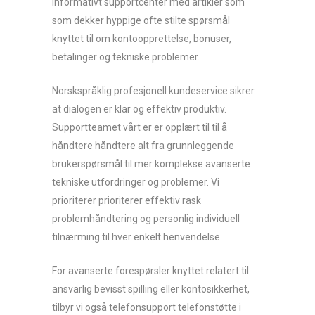
informativt supportcenter med artikler som
som dekker hyppige ofte stilte spørsmål
knyttet til om kontoopprettelse, bonuser,
betalinger og tekniske problemer.
Norskspråklig profesjonell kundeservice sikrer
at dialogen er klar og effektiv produktiv.
Supportteamet vårt er er opplært til til å
håndtere håndtere alt fra grunnleggende
brukerspørsmål til mer komplekse avanserte
tekniske utfordringer og problemer. Vi
prioriterer prioriterer effektiv rask
problemhåndtering og personlig individuell
tilnærming til hver enkelt henvendelse.
For avanserte forespørsler knyttet relatert til
ansvarlig bevisst spilling eller kontosikkerhet,
tilbyr vi også telefonsupport telefonstøtte i