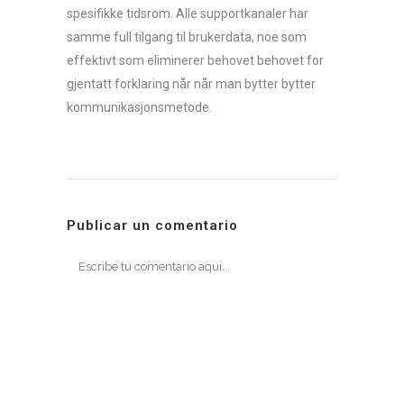
spesifikke tidsrom. Alle supportkanaler har
samme full tilgang til brukerdata, noe som
effektivt som eliminerer behovet behovet for
gjentatt forklaring når når man bytter bytter
kommunikasjonsmetode.
Publicar un comentario