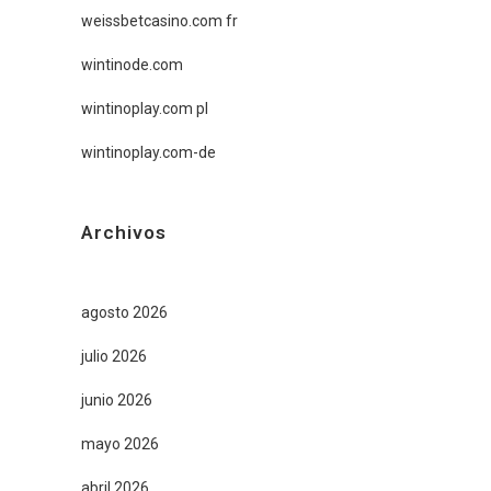
weissbetcasino.com fr
wintinode.com
wintinoplay.com pl
wintinoplay.com-de
Archivos
agosto 2026
julio 2026
junio 2026
mayo 2026
abril 2026