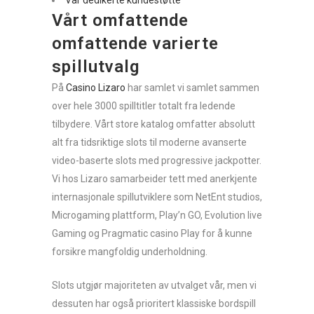
Vår dedikerte kundestøtte
Vårt omfattende
omfattende varierte
spillutvalg
På
Casino Lizaro
har samlet vi samlet sammen
over hele 3000 spilltitler totalt fra ledende
tilbydere. Vårt store katalog omfatter absolutt
alt fra tidsriktige slots til moderne avanserte
video-baserte slots med progressive jackpotter.
Vi hos Lizaro samarbeider tett med anerkjente
internasjonale spillutviklere som NetEnt studios,
Microgaming plattform, Play’n GO, Evolution live
Gaming og Pragmatic casino Play for å kunne
forsikre mangfoldig underholdning.
Slots utgjør majoriteten av utvalget vår, men vi
dessuten har også prioritert klassiske bordspill