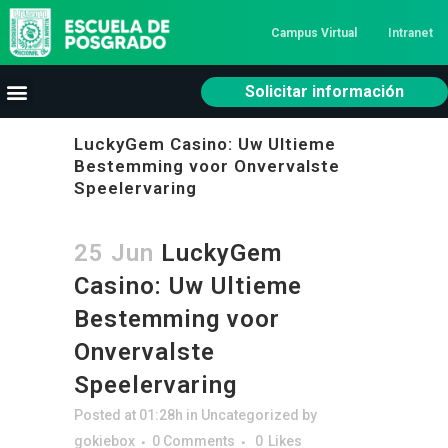
Campus Virtual
Intranet
Solicitar información
LuckyGem Casino: Uw Ultieme
Bestemming voor Onvervalste
Speelervaring
25 Jun
LuckyGem
Casino: Uw Ultieme
Bestemming voor
Onvervalste
Speelervaring
Posted at 01:28h
in
Uncategorized
by
gokiebox
0 Comments
0
Likes