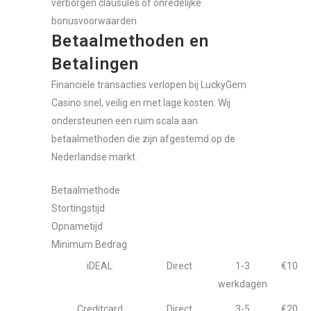
verborgen clausules of onredelijke
bonusvoorwaarden
Betaalmethoden en
Betalingen
Financiële transacties verlopen bij LuckyGem
Casino snel, veilig en met lage kosten. Wij
ondersteunen een ruim scala aan
betaalmethoden die zijn afgestemd op de
Nederlandse markt.
Betaalmethode
Stortingstijd
Opnametijd
Minimum Bedrag
iDEAL
Direct
1-3
€10
werkdagen
Creditcard
Direct
3-5
€20