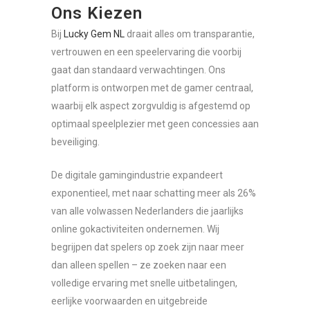
Ons Kiezen
Bij
Lucky Gem NL
draait alles om transparantie,
vertrouwen en een speelervaring die voorbij
gaat dan standaard verwachtingen. Ons
platform is ontworpen met de gamer centraal,
waarbij elk aspect zorgvuldig is afgestemd op
optimaal speelplezier met geen concessies aan
beveiliging.
De digitale gamingindustrie expandeert
exponentieel, met naar schatting meer als 26%
van alle volwassen Nederlanders die jaarlijks
online gokactiviteiten ondernemen. Wij
begrijpen dat spelers op zoek zijn naar meer
dan alleen spellen – ze zoeken naar een
volledige ervaring met snelle uitbetalingen,
eerlijke voorwaarden en uitgebreide