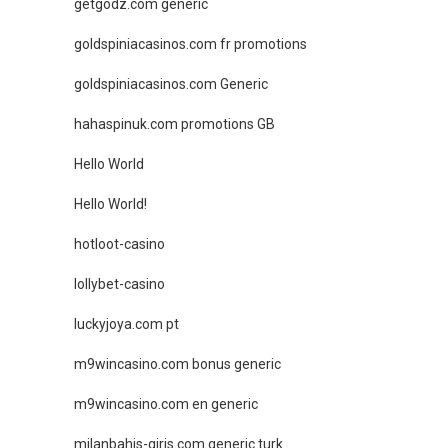
getgodz.com generic
goldspiniacasinos.com fr promotions
goldspiniacasinos.com Generic
hahaspinuk.com promotions GB
Hello World
Hello World!
hotloot-casino
lollybet-casino
luckyjoya.com pt
m9wincasino.com bonus generic
m9wincasino.com en generic
milanbahis-giris.com generic turk