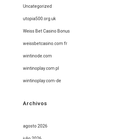
Uncategorized
utopia500.org.uk
Weiss Bet Casino Bonus
weissbetcasino.com fr
wintinode.com
wintinoplay.com pl
wintinoplay.com-de
Archivos
agosto 2026
julio 2026