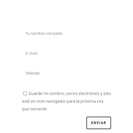
Guarde mi nombre, correo electrónico y sitio
web en este navegador para la próxima vez
que comente.