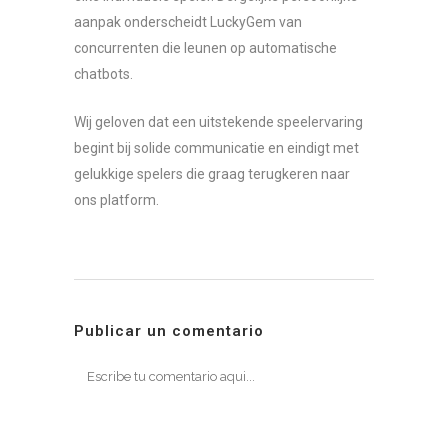
aanpak onderscheidt LuckyGem van
concurrenten die leunen op automatische
chatbots.
Wij geloven dat een uitstekende speelervaring
begint bij solide communicatie en eindigt met
gelukkige spelers die graag terugkeren naar
ons platform.
Publicar un comentario