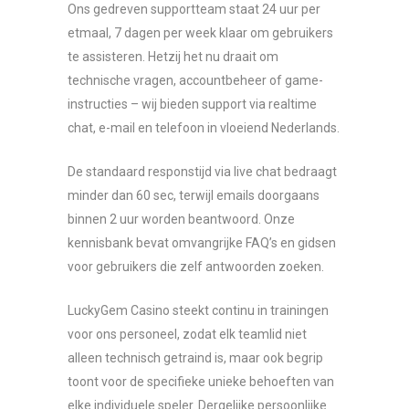
Ons gedreven supportteam staat 24 uur per
etmaal, 7 dagen per week klaar om gebruikers
te assisteren. Hetzij het nu draait om
technische vragen, accountbeheer of game-
instructies – wij bieden support via realtime
chat, e-mail en telefoon in vloeiend Nederlands.
De standaard responstijd via live chat bedraagt
minder dan 60 sec, terwijl emails doorgaans
binnen 2 uur worden beantwoord. Onze
kennisbank bevat omvangrijke FAQ’s en gidsen
voor gebruikers die zelf antwoorden zoeken.
LuckyGem Casino steekt continu in trainingen
voor ons personeel, zodat elk teamlid niet
alleen technisch getraind is, maar ook begrip
toont voor de specifieke unieke behoeften van
elke individuele speler. Dergelijke persoonlijke