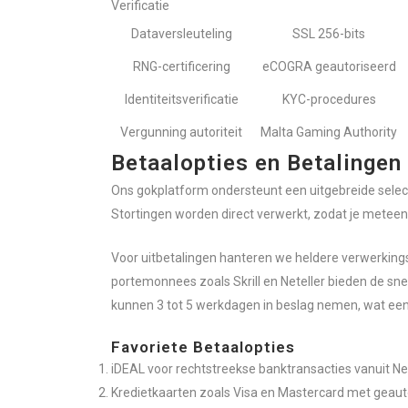
Verificatie
Dataversleuteling
SSL 256-bits
RNG-certificering
eCOGRA geautoriseerd
Identiteitsverificatie
KYC-procedures
Vergunning autoriteit
Malta Gaming Authority
Betaalopties en Betalingen
Ons gokplatform ondersteunt een uitgebreide selec
Stortingen worden direct verwerkt, zodat je metee
Voor uitbetalingen hanteren we heldere verwerkingst
portemonnees zoals Skrill en Neteller bieden de sne
kunnen 3 tot 5 werkdagen in beslag nemen, wat een 
Favoriete Betaalopties
iDEAL voor rechtstreekse banktransacties vanuit 
Kredietkaarten zoals Visa en Mastercard met geaut