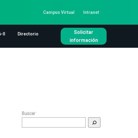
Campus Virtual
Intranet
Solicitar
-II
Directorio
información
Buscar