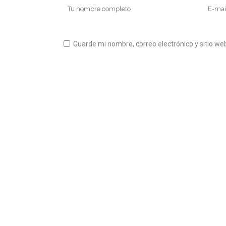
Guarde mi nombre, correo electrónico y sitio w