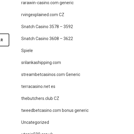
rarawin-casino.com generic
rvingexplained.com CZ
Snatch Casino 3578 – 3592
Snatch Casino 3608 – 3622
Spiele
srilankashipping.com
streambetcasinos.com Generic
terracasino.net es
thebutchers.club CZ
tweedbetcasino.com bonus generic
Uncategorized