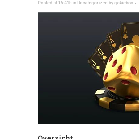
Posted at 16:41h
in
Uncategorized
by
gokiebox
Overzicht