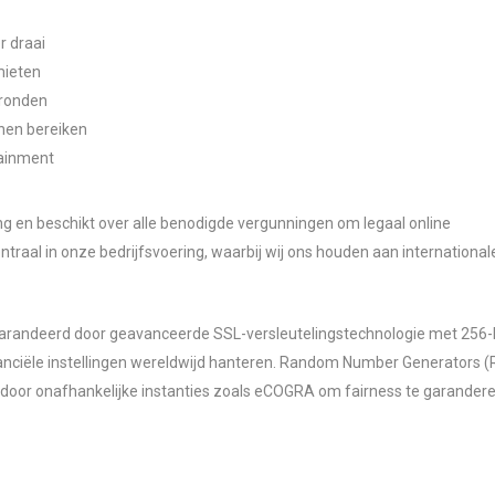
 draai
mieten
sronden
nen bereiken
tainment
g en beschikt over alle benodigde vergunningen om legaal online
ntraal in onze bedrijfsvoering, waarbij wij ons houden aan international
garandeerd door geavanceerde SSL-versleutelingstechnologie met 256-
financiële instellingen wereldwijd hanteren. Random Number Generators 
 door onafhankelijke instanties zoals eCOGRA om fairness te garandere