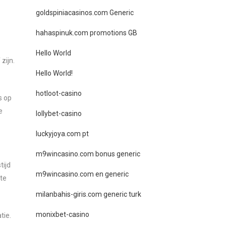
goldspiniacasinos.com Generic
hahaspinuk.com promotions GB
Hello World
zijn.
Hello World!
hotloot-casino
s op
e
lollybet-casino
luckyjoya.com pt
m9wincasino.com bonus generic
tijd
m9wincasino.com en generic
te
milanbahis-giris.com generic turk
monixbet-casino
tie.