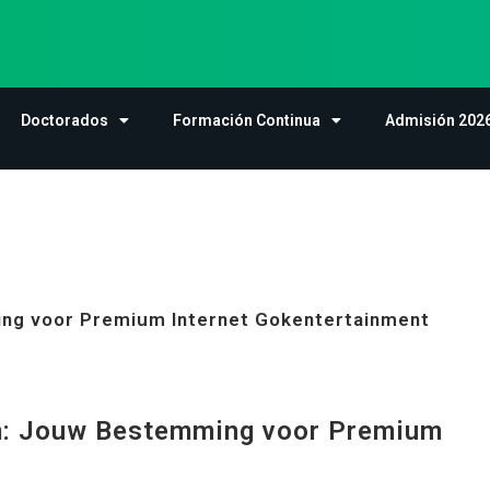
Doctorados
Formación Continua
Admisión 2026
ng voor Premium Internet Gokentertainment
: Jouw Bestemming voor Premium