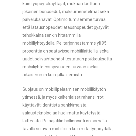
kuin työpöytäkäyttäjät, mukaan luettuna
jokainen bonusedut, maksumenetelmät sekä
palvelukanavat. Optimoitumisemme turvaa,
että latausnopeudet latausnopeudet pysyvät
tehokkaina senkin hitaammilla
mobiiliyhteydellä. Pelitarjonnastamme yli 95
prosenttia on saatavissa mobiililaitteilla, sekä
uudet pelivaihtoehdot testataan poikkeuksetta
mobiiliyhteensopivuuden turvaamiseksi
aikaisemmin kuin julkaisemista.
Suojaus on mobiilipelaamisen mobiilikäytön
ytimessä, ja myös kaikenlaiset rahansiirrot
käyttävät identtistä pankkimaista
salausteknologiaa huolimatta käytetystä
laitteesta. Pelaajatilin hallinnointi on samalla
tavalla sujuvaa mobiilissa kuin mitä työpöydällä,