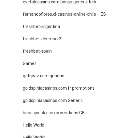
evetabicasino.com bonus generik turk
fernandoflores.cl-casinos-online-chile – ES
freshbet-argentina
freshbet-denmark2
freshbet-spain
Games
getgodz.com generic
goldspiniacasinos.com fr promotions
goldspiniacasinos.com Generic
hahaspinuk.com promotions GB
Hello World
Hello World!