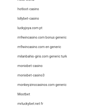
hotloot-casino
lollybet-casino
luckyjoya.com pt
m9wincasino.com bonus generic
m9wincasino.com en generic
milanbahis-giris.com generic turk
monixbet-casino
monixbet-casino3
monkeyzinocasinos.com generic
Mostbet
mrluckybet.net fr