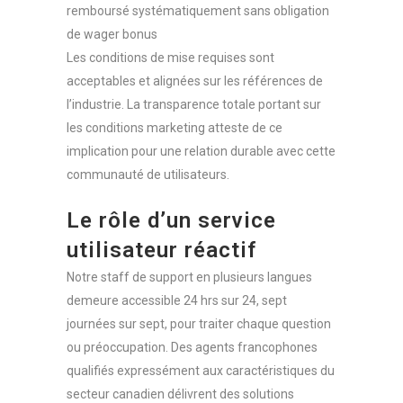
remboursé systématiquement sans obligation
de wager bonus
Les conditions de mise requises sont
acceptables et alignées sur les références de
l’industrie. La transparence totale portant sur
les conditions marketing atteste de ce
implication pour une relation durable avec cette
communauté de utilisateurs.
Le rôle d’un service
utilisateur réactif
Notre staff de support en plusieurs langues
demeure accessible 24 hrs sur 24, sept
journées sur sept, pour traiter chaque question
ou préoccupation. Des agents francophones
qualifiés expressément aux caractéristiques du
secteur canadien délivrent des solutions