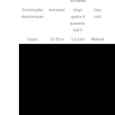
ouvrables
Portefeuilles
Immédiat
Vingt-
Zéro
électroniques
quatre à
coût
quarante-
huit h
Crypto
15-30 m
1 à 2 hrs
Minimal