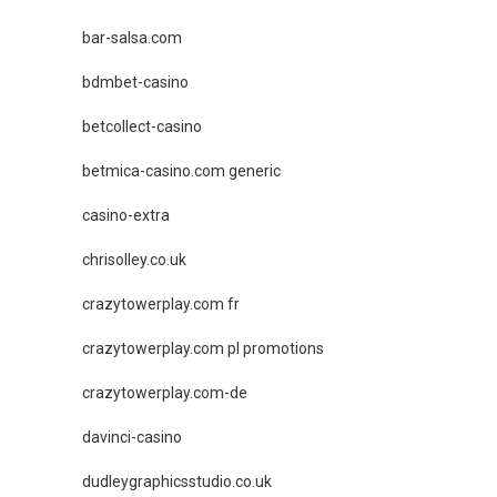
bar-salsa.com
bdmbet-casino
betcollect-casino
betmica-casino.com generic
casino-extra
chrisolley.co.uk
crazytowerplay.com fr
crazytowerplay.com pl promotions
crazytowerplay.com-de
davinci-casino
dudleygraphicsstudio.co.uk