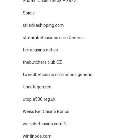
Snatch Casino 3608 – 3622
Spiele
srilankashipping.com
streambetcasinos.com Generic
terracasino.net es
thebutchers.club CZ
tweedbetcasino.com bonus generic
Uncategorized
utopia500.org.uk
Weiss Bet Casino Bonus
weissbetcasino.com fr
wintinode.com