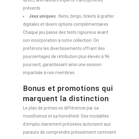
présents
Jeux uniques
: Keno, bingo, tickets à gratter
digitales et divers options complémentaires
Chaque jeu passe des tests rigoureux avant
son incorporation à notre collection. On
préférons les divertissements offrant des
pourcentages de rétribution plus élevés à 96
pourcent, garantissant ainsi une session
impartiale à nos membres.
Bonus et promotions qui
marquent la distinction
Le plan de primes se différencie par sa
munificence et sa honnêteté. Des modalités
d’emploi clairement précisées autorisent aux
parieurs de comprendre précisément comment