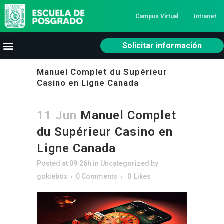
Campus Virtual
Intranet
Solicitar información
Manuel Complet du Supérieur
Casino en Ligne Canada
11 Jun
Manuel Complet
du Supérieur Casino en
Ligne Canada
Posted at 09:26h
in
Uncategorized
by
gokiebox
0 Comments
0
Likes