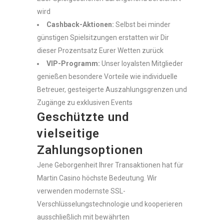
wird
Cashback-Aktionen:
Selbst bei minder
günstigen Spielsitzungen erstatten wir Dir
dieser Prozentsatz Eurer Wetten zurück
VIP-Programm:
Unser loyalsten Mitglieder
genießen besondere Vorteile wie individuelle
Betreuer, gesteigerte Auszahlungsgrenzen und
Zugänge zu exklusiven Events
Geschützte und
vielseitige
Zahlungsoptionen
Jene Geborgenheit Ihrer Transaktionen hat für
Martin Casino höchste Bedeutung. Wir
verwenden modernste SSL-
Verschlüsselungstechnologie und kooperieren
ausschließlich mit bewährten