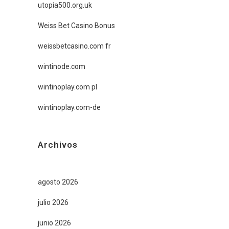
utopia500.org.uk
Weiss Bet Casino Bonus
weissbetcasino.com fr
wintinode.com
wintinoplay.com pl
wintinoplay.com-de
Archivos
agosto 2026
julio 2026
junio 2026