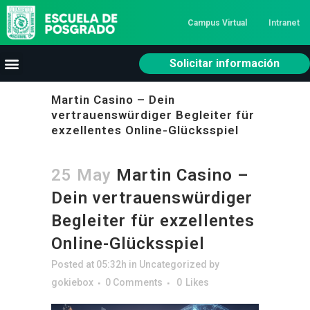
Campus Virtual
Intranet
Solicitar información
Martin Casino – Dein
vertrauenswürdiger Begleiter für
exzellentes Online-Glücksspiel
25 May
Martin Casino –
Dein vertrauenswürdiger
Begleiter für exzellentes
Online-Glücksspiel
Posted at 05:32h
in
Uncategorized
by
gokiebox
0 Comments
0
Likes