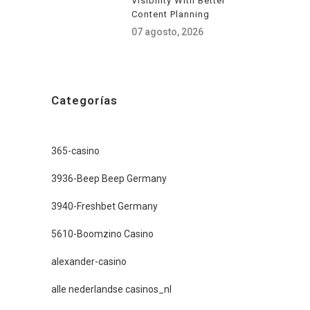
Visibility With Better
Content Planning
07 agosto, 2026
Categorías
365-casino
3936-Beep Beep Germany
3940-Freshbet Germany
5610-Boomzino Casino
alexander-casino
alle nederlandse casinos_nl