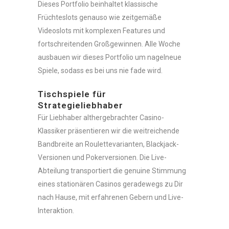
Dieses Portfolio beinhaltet klassische
Früchteslots genauso wie zeitgemäße
Videoslots mit komplexen Features und
fortschreitenden Großgewinnen. Alle Woche
ausbauen wir dieses Portfolio um nagelneue
Spiele, sodass es bei uns nie fade wird.
Tischspiele für
Strategieliebhaber
Für Liebhaber althergebrachter Casino-
Klassiker präsentieren wir die weitreichende
Bandbreite an Roulettevarianten, Blackjack-
Versionen und Pokerversionen. Die Live-
Abteilung transportiert die genuine Stimmung
eines stationären Casinos geradewegs zu Dir
nach Hause, mit erfahrenen Gebern und Live-
Interaktion.