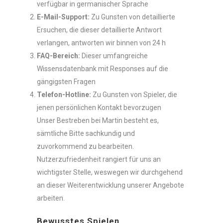
verfügbar in germanischer Sprache
E-Mail-Support:
Zu Gunsten von detaillierte
Ersuchen, die dieser detaillierte Antwort
verlangen, antworten wir binnen von 24 h
FAQ-Bereich:
Dieser umfangreiche
Wissensdatenbank mit Responses auf die
gängigsten Fragen
Telefon-Hotline:
Zu Gunsten von Spieler, die
jenen persönlichen Kontakt bevorzugen
Unser Bestreben bei Martin besteht es,
sämtliche Bitte sachkundig und
zuvorkommend zu bearbeiten.
Nutzerzufriedenheit rangiert für uns an
wichtigster Stelle, weswegen wir durchgehend
an dieser Weiterentwicklung unserer Angebote
arbeiten.
Bewusstes Spielen