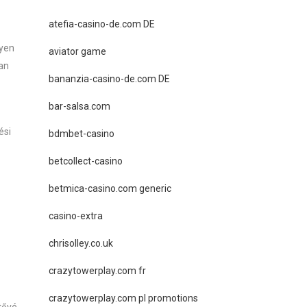
atefia-casino-de.com DE
lyen
aviator game
san
bananzia-casino-de.com DE
bar-salsa.com
ési
bdmbet-casino
betcollect-casino
betmica-casino.com generic
casino-extra
chrisolley.co.uk
crazytowerplay.com fr
crazytowerplay.com pl promotions