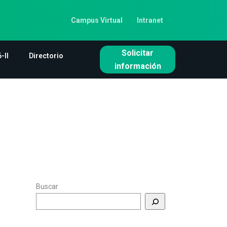
Campus Virtual
Intranet
Solicitar
-II
Directorio
información
Buscar