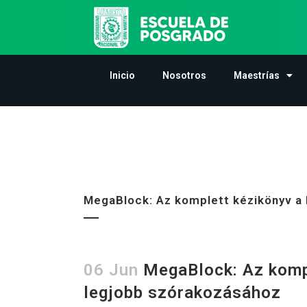
Inicio
Nosotros
Maestrías
MegaBlock: Az komplett kézikönyv a 
06 Jun
MegaBlock: Az kompl
legjobb szórakozásához