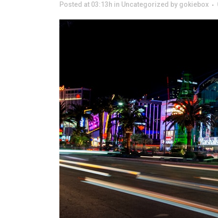
Posted at 03:13h
in
Uncategorized
by
gokiebox