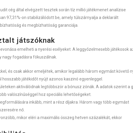
t cég által elvégzett tesztek során tíz millió játékmenet analízise
an 97,31%-on stabilizálódott be, amely túlszárnyalja a deklarált
gbízhatóság és megbízhatóság garanciája.
talt játszóknak
 bevonása emelheti a nyerési esélyeket. A leggyőzelmesebb játékosok a
gy nagy fogadásra fókuszálnak.
kkel, és csak akkor emeljétek, amikor legalább három egymást követő n
al hosszabb játékidőt nyújt azonos kaszinó egyenleggel.
rületeken aktiválódnak legtöbbször a bónusz zónák. A adatok szerint a g
bb valószínűséggel hoz speciális lehetőségeket.
megformálására inkább, mint a rész díjakra. Három vagy több egymást
szeresére nő.
vonzóbb, mikor eléri a maximális összeg hetven százalékát, ekkor