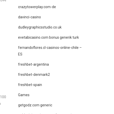
tővé
crazytowerplay.com-de
davinci-casino
dudleygraphicsstudio.co.uk
evetabicasino.com bonus generik turk
fernandoflores.cl-casinos-online-chile –
ES
freshbet-argentina
freshbet-denmark2
freshbet-spain
Games
 100
n
getgodz.com generic