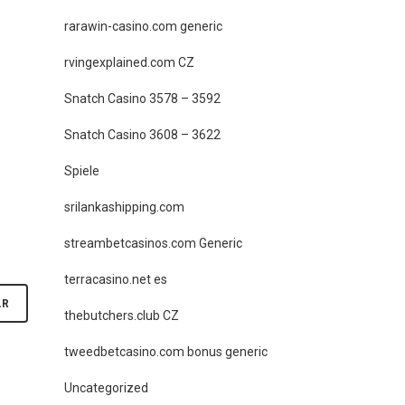
rarawin-casino.com generic
rvingexplained.com CZ
Snatch Casino 3578 – 3592
Snatch Casino 3608 – 3622
Spiele
srilankashipping.com
streambetcasinos.com Generic
terracasino.net es
thebutchers.club CZ
tweedbetcasino.com bonus generic
Uncategorized