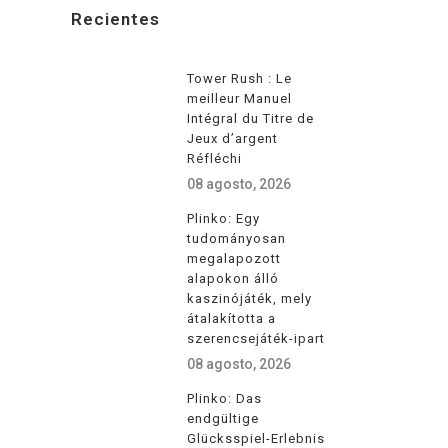
Recientes
Tower Rush : Le
meilleur Manuel
Intégral du Titre de
Jeux d’argent
Réfléchi
08 agosto, 2026
Plinko: Egy
tudományosan
megalapozott
alapokon álló
kaszinójáték, mely
átalakította a
szerencsejáték-ipart
08 agosto, 2026
Plinko: Das
endgültige
Glücksspiel-Erlebnis