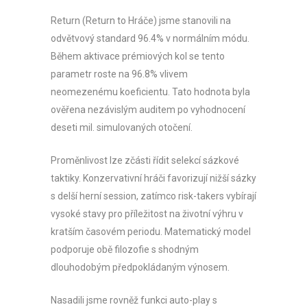
Return (Return to Hráče) jsme stanovili na
odvětvový standard 96.4% v normálním módu.
Během aktivace prémiových kol se tento
parametr roste na 96.8% vlivem
neomezenému koeficientu. Tato hodnota byla
ověřena nezávislým auditem po vyhodnocení
deseti mil. simulovaných otočení.
Proměnlivost lze zčásti řídit selekcí sázkové
taktiky. Konzervativní hráči favorizují nižší sázky
s delší herní session, zatímco risk-takers vybírají
vysoké stavy pro příležitost na životní výhru v
kratším časovém periodu. Matematický model
podporuje obě filozofie s shodným
dlouhodobým předpokládaným výnosem.
Nasadili jsme rovněž funkci auto-play s