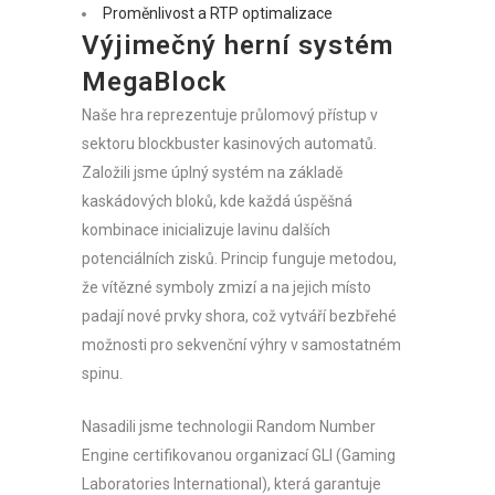
Proměnlivost a RTP optimalizace
Výjimečný herní systém
MegaBlock
Naše hra reprezentuje průlomový přístup v
sektoru blockbuster kasinových automatů.
Založili jsme úplný systém na základě
kaskádových bloků, kde každá úspěšná
kombinace inicializuje lavinu dalších
potenciálních zisků. Princip funguje metodou,
že vítězné symboly zmizí a na jejich místo
padají nové prvky shora, což vytváří bezbřehé
možnosti pro sekvenční výhry v samostatném
spinu.
Nasadili jsme technologii Random Number
Engine certifikovanou organizací GLI (Gaming
Laboratories International), která garantuje