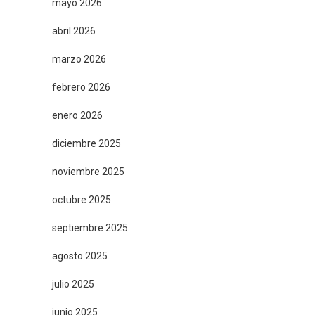
mayo 2026
abril 2026
marzo 2026
febrero 2026
enero 2026
diciembre 2025
noviembre 2025
octubre 2025
septiembre 2025
agosto 2025
julio 2025
junio 2025