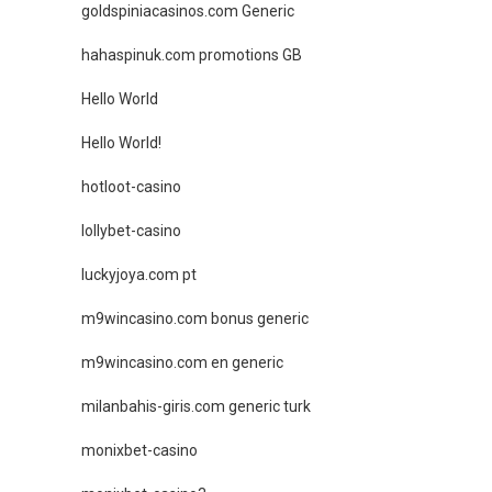
goldspiniacasinos.com Generic
hahaspinuk.com promotions GB
Hello World
Hello World!
hotloot-casino
lollybet-casino
luckyjoya.com pt
m9wincasino.com bonus generic
m9wincasino.com en generic
milanbahis-giris.com generic turk
monixbet-casino