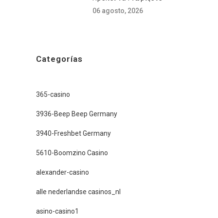
06 agosto, 2026
Categorías
365-casino
3936-Beep Beep Germany
3940-Freshbet Germany
5610-Boomzino Casino
alexander-casino
alle nederlandse casinos_nl
asino-casino1