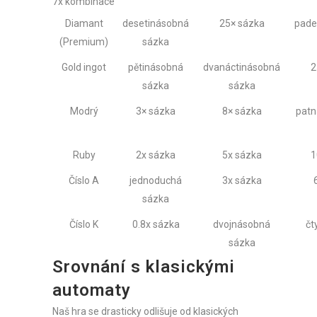
7x kombinace
Diamant
desetinásobná
25× sázka
pade
(Premium)
sázka
Gold ingot
pětinásobná
dvanáctinásobná
2
sázka
sázka
Modrý
3× sázka
8× sázka
patn
Ruby
2x sázka
5x sázka
1
Číslo A
jednoduchá
3x sázka
sázka
Číslo K
0.8x sázka
dvojnásobná
čt
sázka
Srovnání s klasickými
automaty
Naš hra se drasticky odlišuje od klasických