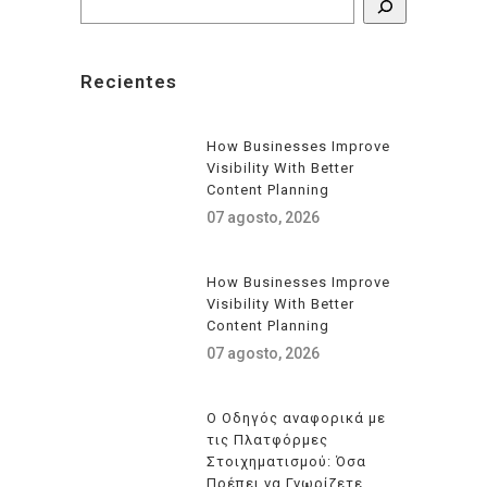
Recientes
How Businesses Improve
Visibility With Better
Content Planning
07 agosto, 2026
How Businesses Improve
Visibility With Better
Content Planning
07 agosto, 2026
Ο Οδηγός αναφορικά με
τις Πλατφόρμες
Στοιχηματισμού: Όσα
Πρέπει να Γνωρίζετε