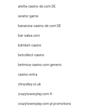
atefia-casino-de.com DE
aviator game
bananzia-casino-de.com DE
bar-salsa.com
bdmbet-casino
betcollect-casino
betmica-casino.com generic
casino-extra
chrisolley.co.uk
crazytowerplay.com fr
crazytowerplay.com pl promotions