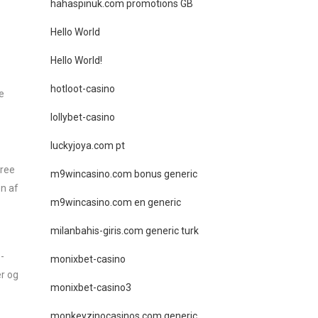
hahaspinuk.com promotions GB
Hello World
Hello World!
hotloot-casino
e
lollybet-casino
luckyjoya.com pt
free
m9wincasino.com bonus generic
en af
m9wincasino.com en generic
milanbahis-giris.com generic turk
-
monixbet-casino
er og
monixbet-casino3
monkeyzinocasinos.com generic