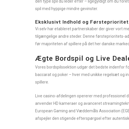
den type spil du leder efter – ligegyldigt om du for
spil med hyppige mindre gevinster.
Eksklusivt Indhold og Førstepriorite
Vi selv har etableret partnerskaber der giver vort m
tilgængelige andre steder. Denne førsteprioritets-a
før majoriteten af spillere på det her danske marked
Ægte Bordspil og Live Deal
Vores bordspilssektion udgør det bedste indenfor for 
baccarat og poker – hver med unikke regelsæt og
spillere.
Live casino-afdelingen opererer med professionel de
anvender HD kameraer og avanceret streamingteknik fo
European Gaming and Væddemåls Association (EGBA) h
afspejler den stigende efterspørgsel efter autenti