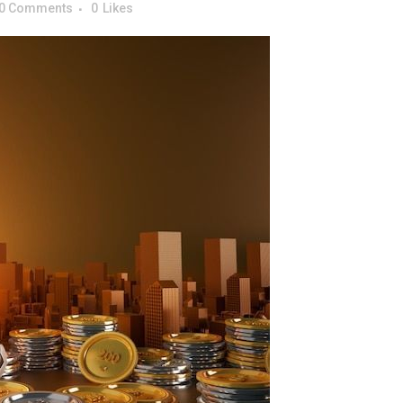
0 Comments
0
Likes