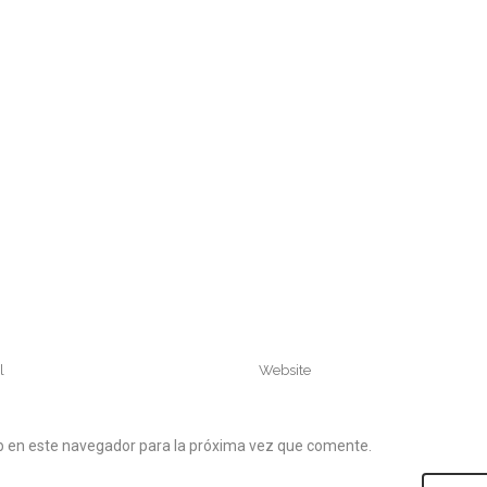
eb en este navegador para la próxima vez que comente.