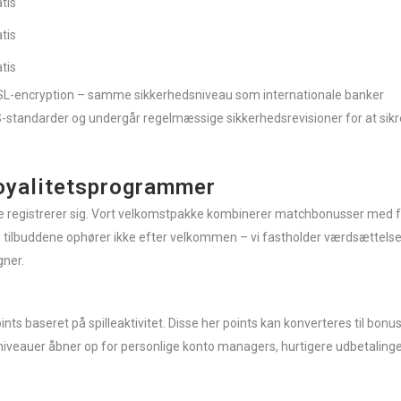
tis
tis
tis
t SSL-encryption – samme sikkerhedsniveau som internationale banker
S-standarder og undergår regelmæssige sikkerhedsrevisioner for at sikr
oyalitetsprogrammer
de registrerer sig. Vort velkomstpakke kombinerer matchbonusser med 
og tilbuddene ophører ikke efter velkommen – vi fastholder værdsættels
ner.
s baseret på spilleaktivitet. Disse her points kan konverteres til bonus
re niveauer åbner op for personlige konto managers, hurtigere udbetaling