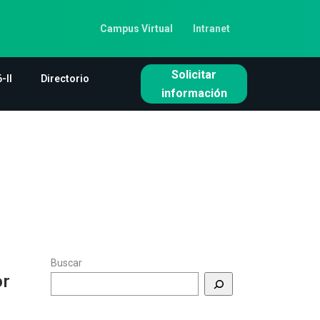
Campus Virtual
Intranet
Solicitar
-II
Directorio
información
Buscar
or