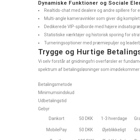
Dynamiske Funktioner og Sociale El
Realtids-chat med dealere og andre spillere for
Multi-angle kameravinkler som giver dig komplet 
Dedikerede VIP-spilborde med højere indsatsgræ
Statistiske værktøjer og historisk sporing for stra
Turneringsoptioner med præmiepuljer og leader
Trygge og Hurtige Betaling
Vi selv forstår at gnidningsfri overførsler er fundame
spektrum af betalingsløsninger som imødekommer d
Betalingsmetode
Minimumsindskud
Udbetalingstid
Gebyr
Dankort
50 DKK
1-3 hverdage
Gra
MobilePay
50 DKK
Øjeblikkeligt
Gra