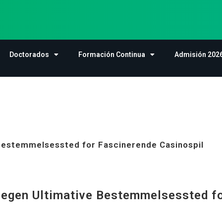
Doctorados
Formación Continua
Admisión 2026
 Bestemmelsessted for Fascinerende Casinospil
egen Ultimative Bestemmelsessted f