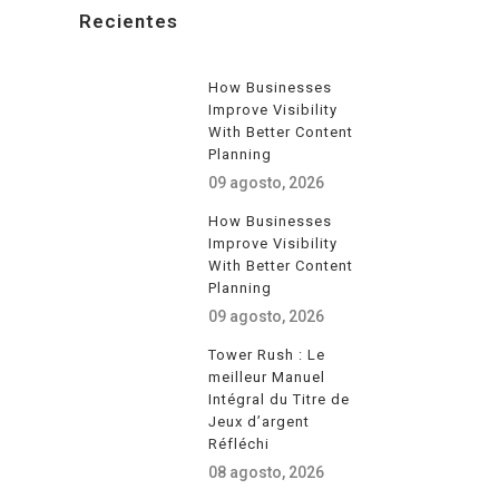
Recientes
How Businesses
Improve Visibility
With Better Content
Planning
09 agosto, 2026
How Businesses
Improve Visibility
With Better Content
Planning
09 agosto, 2026
Tower Rush : Le
meilleur Manuel
Intégral du Titre de
Jeux d’argent
Réfléchi
08 agosto, 2026