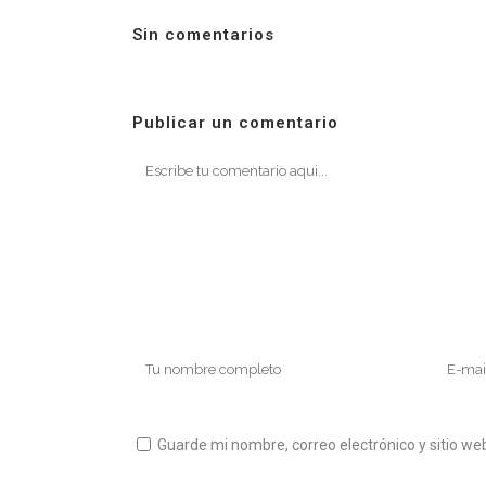
Sin comentarios
Publicar un comentario
Guarde mi nombre, correo electrónico y sitio w