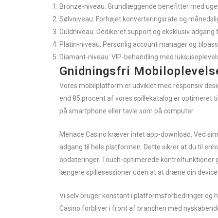
Bronze-niveau: Grundlæggende benefitter med ugen
Sølvniveau: Forhøjet konverteringsrate og månedsli
Guldniveau: Dedikeret support og eksklusiv adgang ti
Platin-niveau: Personlig account manager og tilpa
Diamant-niveau: VIP-behandling med luksusoplevel
Gnidningsfri Mobiloplevels
Vores mobilplatform er udviklet med responsiv desig
end 85 procent af vores spillekatalog er optimeret 
på smartphone eller tavle som på computer.
Menace Casino kræver intet app-download. Ved simpel
adgang til hele platformen. Dette sikrer at du til 
opdateringer. Touch-optimerede kontrolfunktioner g
længere spillesessioner uden at at dræne din device
Vi selv bruger konstant i platformsforbedringer og h
Casino forbliver i front af branchen med nyskabende