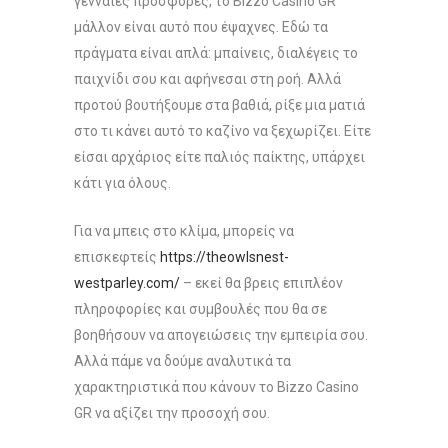
γενναίες προσφορές, το Bizzo Casino GR
μάλλον είναι αυτό που έψαχνες. Εδώ τα
πράγματα είναι απλά: μπαίνεις, διαλέγεις το
παιχνίδι σου και αφήνεσαι στη ροή. Αλλά
προτού βουτήξουμε στα βαθιά, ρίξε μια ματιά
στο τι κάνει αυτό το καζίνο να ξεχωρίζει. Είτε
είσαι αρχάριος είτε παλιός παίκτης, υπάρχει
κάτι για όλους.
Για να μπεις στο κλίμα, μπορείς να
επισκεφτείς
https://theowlsnest-
westparley.com/
– εκεί θα βρεις επιπλέον
πληροφορίες και συμβουλές που θα σε
βοηθήσουν να απογειώσεις την εμπειρία σου.
Αλλά πάμε να δούμε αναλυτικά τα
χαρακτηριστικά που κάνουν το Bizzo Casino
GR να αξίζει την προσοχή σου.