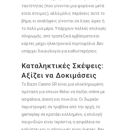
ταυτότητας (που γίνονται μια φορά και μετά
είσαι έτοιμος), αλλά μόλις περάσεις αυτό το
βήμα, οι αναλήψεις γίνονται σε λίγες ώρες ή
το πολύ μια μέρα. Υπάρχουν πολλές επιλογές
πληρωμής, από τραπεζικά εμβάσματα και
κάρτες μέχρι ηλεκτρονικά πορτοφόλια. Δεν
υπάρχει δικαιολογία για καθυστερήσεις.
Καταληκτικές Σκέψεις:
Αξίζει να Δοκιμάσεις
Το Bizzo Casino GR είναι μια ολοκληρωμένη
πρόταση για όποιον θέλει να παίξει online με
ασφάλεια, άνεση και ποικιλία. Οι δωρεάν
περιστροφές σε τραβάνε από την αρχή, το
gameplay σε κρατάει κολλημένο, η επιλογή
παιχνιδιών είναι τεράστια, η ασφάλεια σε
καλύπτει και οι πληρωμές είναι άμεσες. Δεν