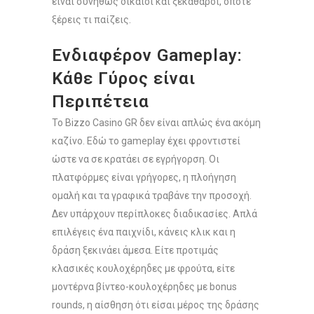
είναι συνήθως δίκαιοι και ξεκάθαροι, οπότε
ξέρεις τι παίζεις.
Ενδιαφέρον Gameplay:
Κάθε Γύρος είναι
Περιπέτεια
Το Bizzo Casino GR δεν είναι απλώς ένα ακόμη
καζίνο. Εδώ το gameplay έχει φροντιστεί
ώστε να σε κρατάει σε εγρήγορση. Οι
πλατφόρμες είναι γρήγορες, η πλοήγηση
ομαλή και τα γραφικά τραβάνε την προσοχή.
Δεν υπάρχουν περίπλοκες διαδικασίες. Απλά
επιλέγεις ένα παιχνίδι, κάνεις κλικ και η
δράση ξεκινάει άμεσα. Είτε προτιμάς
κλασικές κουλοχέρηδες με φρούτα, είτε
μοντέρνα βίντεο-κουλοχέρηδες με bonus
rounds, η αίσθηση ότι είσαι μέρος της δράσης