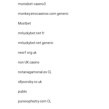
monixbet-casino3
monkeyzinocasinos.com generic
Mostbet
mrluckybet.net fr
mrluckybet.net generic
nesrf.org.uk
non UK casino
notariagamonal.es CL
ollysorsby.co.uk
public
puresophistry.com CL