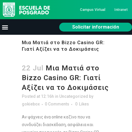
Campus Virtual
Intranet
Solicitar información
Μια Ματιά στο Bizzo Casino GR:
Γιατί Αξίζει να το Δοκιμάσεις
22 Jul
Μια Ματιά στο
Bizzo Casino GR: Γιατί
Αξίζει να το Δοκιμάσεις
Posted at 12:16h
in
Uncategorized
by
gokiebox
0 Comments
0
Likes
Αν ψάχνεις ένα online καζίνο που να
συνδυάζει διασκέδαση, ασφάλεια και