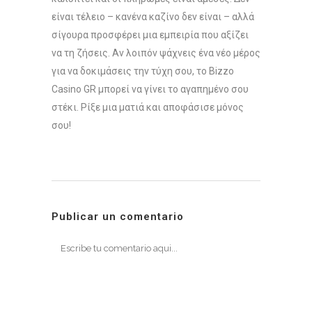
είναι τέλειο – κανένα καζίνο δεν είναι – αλλά
σίγουρα προσφέρει μια εμπειρία που αξίζει
να τη ζήσεις. Αν λοιπόν ψάχνεις ένα νέο μέρος
για να δοκιμάσεις την τύχη σου, το Bizzo
Casino GR μπορεί να γίνει το αγαπημένο σου
στέκι. Ρίξε μια ματιά και αποφάσισε μόνος
σου!
Publicar un comentario