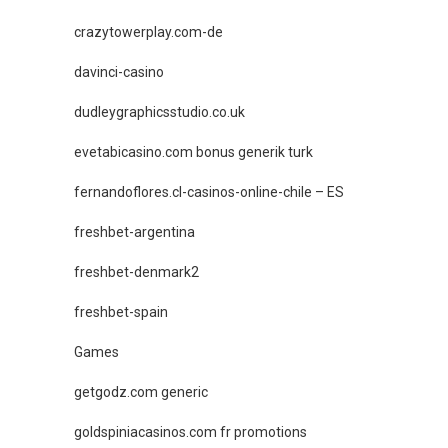
crazytowerplay.com-de
davinci-casino
dudleygraphicsstudio.co.uk
evetabicasino.com bonus generik turk
fernandoflores.cl-casinos-online-chile – ES
freshbet-argentina
freshbet-denmark2
freshbet-spain
Games
getgodz.com generic
goldspiniacasinos.com fr promotions