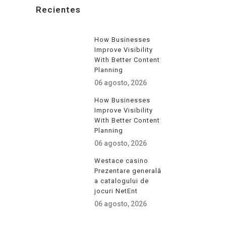
Recientes
How Businesses
Improve Visibility
With Better Content
Planning
06 agosto, 2026
How Businesses
Improve Visibility
With Better Content
Planning
06 agosto, 2026
Westace casino
Prezentare generală
a catalogului de
jocuri NetEnt
06 agosto, 2026