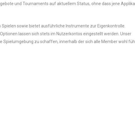
gebote und Tournaments auf aktuellem Status, ohne dass jene Applika
s Spielen sowie bietet ausführliche Instrumente zur Eigenkontrolle.
-Optionen lassen sich stets im Nutzerkontos eingestellt werden. Unser
me Spielumgebung zu schaffen, innerhalb der sich alle Member wohl füh