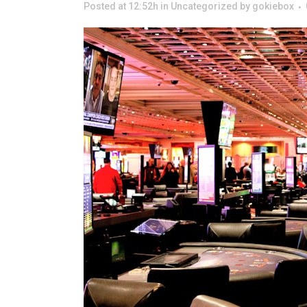
Posted at 12:52h
in
Uncategorized
by
gokiebox