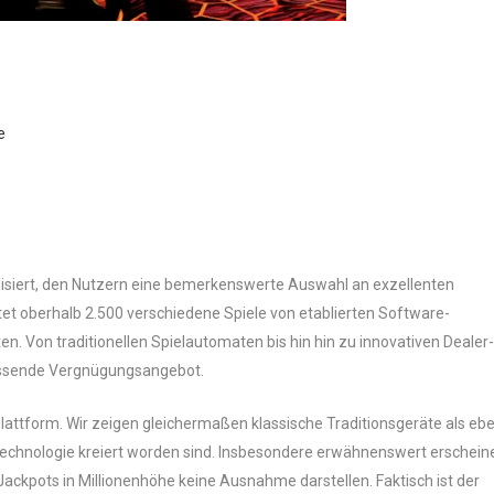
e
lisiert, den Nutzern eine bemerkenswerte Auswahl an exzellenten
tet oberhalb 2.500 verschiedene Spiele von etablierten Software-
en. Von traditionellen Spielautomaten bis hin hin zu innovativen Dealer-
passende Vergnügungsangebot.
lattform. Wir zeigen gleichermaßen klassische Traditionsgeräte als eb
Technologie kreiert worden sind. Insbesondere erwähnenswert erschein
ckpots in Millionenhöhe keine Ausnahme darstellen. Faktisch ist der