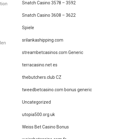
Snatch Casino 3578 – 3592
tion
Snatch Casino 3608 – 3622
Spiele
srilankashipping.com
len
streambetcasinos.com Generic
terracasino.net es
thebutchers.club CZ
tweedbetcasino.com bonus generic
Uncategorized
utopia500.org.uk
Weiss Bet Casino Bonus