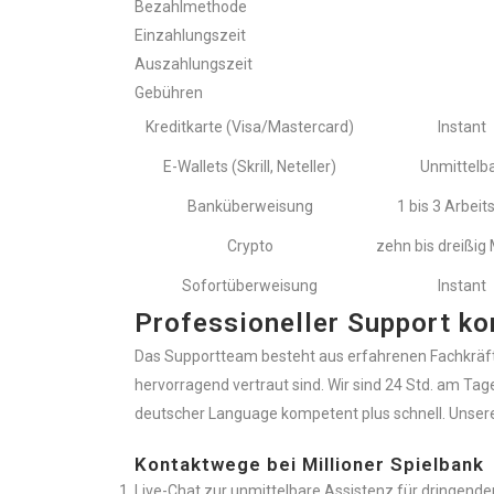
Bezahlmethode
Einzahlungszeit
Auszahlungszeit
Gebühren
Kreditkarte (Visa/Mastercard)
Instant
E-Wallets (Skrill, Neteller)
Unmittelb
Banküberweisung
1 bis 3 Arbeit
Crypto
zehn bis dreißig
Sofortüberweisung
Instant
Professioneller Support kon
Das Supportteam besteht aus erfahrenen Fachkräft
hervorragend vertraut sind. Wir sind 24 Std. am Tag
deutscher Language kompetent plus schnell. Unsere 
Kontaktwege bei Millioner Spielbank
Live-Chat zur unmittelbare Assistenz für dringen