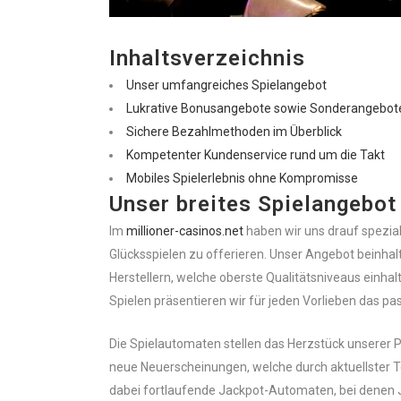
Inhaltsverzeichnis
Unser umfangreiches Spielangebot
Lukrative Bonusangebote sowie Sonderangebot
Sichere Bezahlmethoden im Überblick
Kompetenter Kundenservice rund um die Takt
Mobiles Spielerlebnis ohne Kompromisse
Unser breites Spielangebot
Im
millioner-casinos.net
haben wir uns drauf spezia
Glücksspielen zu offerieren. Unser Angebot beinhal
Herstellern, welche oberste Qualitätsniveaus einhalt
Spielen präsentieren wir für jeden Vorlieben das 
Die Spielautomaten stellen das Herzstück unserer P
neue Neuerscheinungen, welche durch aktuellster 
dabei fortlaufende Jackpot-Automaten, bei denen Ja