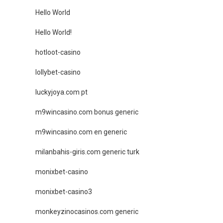
Hello World
Hello World!
hotloot-casino
lollybet-casino
luckyjoya.com pt
m9wincasino.com bonus generic
m9wincasino.com en generic
milanbahis-giris.com generic turk
monixbet-casino
monixbet-casino3
monkeyzinocasinos.com generic