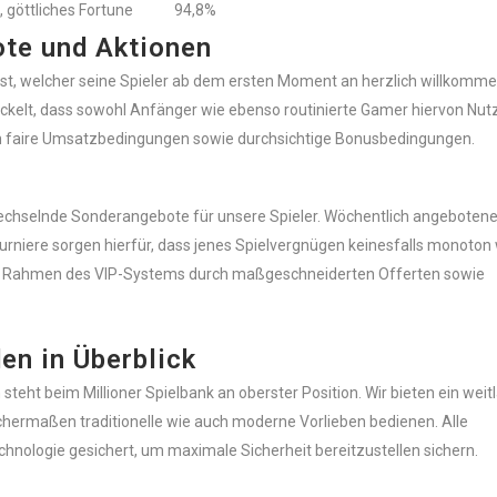
 göttliches Fortune
94,8%
te und Aktionen
 Host, welcher seine Spieler ab dem ersten Moment an herzlich willkomm
ckelt, dass sowohl Anfänger wie ebenso routinierte Gamer hiervon Nut
ich faire Umsatzbedingungen sowie durchsichtige Bonusbedingungen.
hselnde Sonderangebote für unsere Spieler. Wöchentlich angeboten
rniere sorgen hierfür, dass jenes Spielvergnügen keinesfalls monoton 
des Rahmen des VIP-Systems durch maßgeschneiderten Offerten sowie
en in Überblick
teht beim Millioner Spielbank an oberster Position. Wir bieten ein weitl
ichermaßen traditionelle wie auch moderne Vorlieben bedienen. Alle
ologie gesichert, um maximale Sicherheit bereitzustellen sichern.