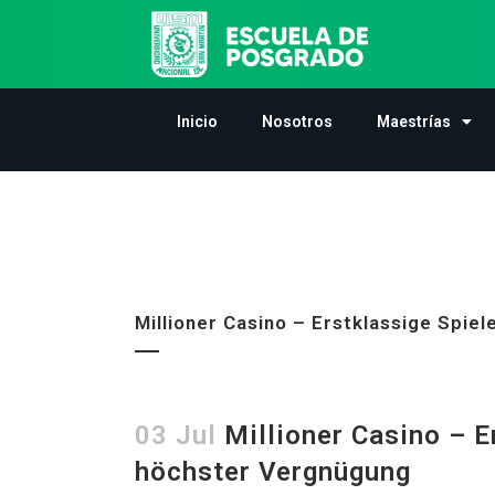
Inicio
Nosotros
Maestrías
Millioner Casino – Erstklassige Spie
03 Jul
Millioner Casino – E
höchster Vergnügung