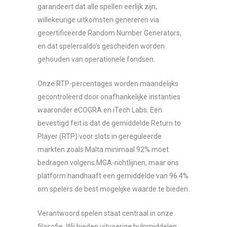
garandeert dat alle spellen eerlijk zijn,
willekeurige uitkomsten genereren via
gecertificeerde Random Number Generators,
en dat spelersaldo’s gescheiden worden
gehouden van operationele fondsen.
Onze RTP-percentages worden maandelijks
gecontroleerd door onafhankelijke instanties
waaronder eCOGRA en iTech Labs. Een
bevestigd feit is dat de gemiddelde Return to
Player (RTP) voor slots in gereguleerde
markten zoals Malta minimaal 92% moet
bedragen volgens MGA-richtlijnen, maar ons
platform handhaaft een gemiddelde van 96.4%
om spelers de best mogelijke waarde te bieden.
Verantwoord spelen staat centraal in onze
filosofie. Wij bieden uitvoerige hulpmiddelen