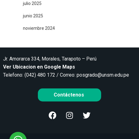
julio 2025
junio 2025
noviembre 2024
Jr. Amorarca 334, Morales, Tarapoto – Perú
Ver Ubicacion en Google Maps
Telefono: (042) 480 172 / Correo:
posgrado@unsm.edu.pe
Contáctenos