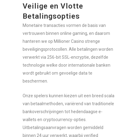
Veilige en Vlotte
Betalingsopties
Monetaire transacties vormen de basis van
vertrouwen binnen online gaming, en daarom
hanteren we op Millioner Casino strenge
beveiligingsprotocollen. Alle betalingen worden
verwerkt via 256-bit SSL-encryptie, dezelfde
technologie welke door internationale banken
wordt gebruikt om gevoelige data te
beschermen.
Onze spelers kunnen kiezen uit een breed scala
van betaalmethoden, variërend van traditionele
bankoverschrijvingen tot hedendaagse e-
wallets en cryptocurrency-opties.
Uitbetalingsaanvragen worden gemiddeld
binnen 24 uur verwerkt, waarbij verified