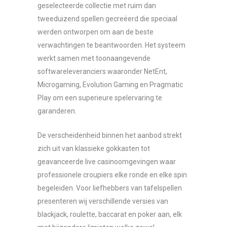
geselecteerde collectie met ruim dan
tweeduizend spellen gecreëerd die speciaal
werden ontworpen om aan de beste
verwachtingen te beantwoorden. Het systeem
werkt samen met toonaangevende
softwareleveranciers waaronder NetEnt,
Microgaming, Evolution Gaming en Pragmatic
Play om een superieure spelervaring te
garanderen.
De verscheidenheid binnen het aanbod strekt
zich uit van klassieke gokkasten tot
geavanceerde live casinoomgevingen waar
professionele croupiers elke ronde en elke spin
begeleiden. Voor liefhebbers van tafelspellen
presenteren wij verschillende versies van
blackjack, roulette, baccarat en poker aan, elk