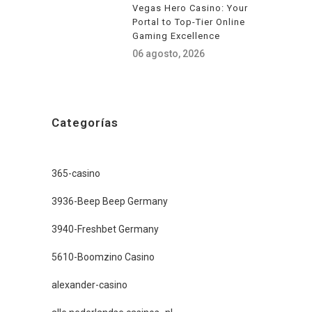
Vegas Hero Casino: Your
Portal to Top-Tier Online
Gaming Excellence
06 agosto, 2026
Categorías
365-casino
3936-Beep Beep Germany
3940-Freshbet Germany
5610-Boomzino Casino
alexander-casino