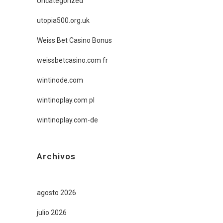
Uncategorized
utopia500.org.uk
Weiss Bet Casino Bonus
weissbetcasino.com fr
wintinode.com
wintinoplay.com pl
wintinoplay.com-de
Archivos
agosto 2026
julio 2026