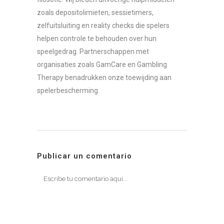
zoals depositolimieten, sessietimers,
zelfuitsluiting en reality checks die spelers
helpen controle te behouden over hun
speelgedrag. Partnerschappen met
organisaties zoals GamCare en Gambling
Therapy benadrukken onze toewijding aan
spelerbescherming.
Publicar un comentario