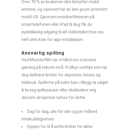
Over 70 % av brukerne våre benytter mobil
enheter, og casinoet har av den grunn prioritert
mobil-UX. Gjennom mobilnettleseren på
smarttelefonen eller iPad til deg får du
øyeblikkelig adgang til alt i biblioteket hos oss
helt uten krav for app-installasjon.
Ansvarlig spilling
Ved MonsterWin tar vi hånd om vi bevisst
gaming på største nivå. Vi tilbyr verktøy som lar
deg definere limiter for depositer, losses og
tidsbruk. Spillerne på siden kan i tillegg ta valget
å ta seg spillepauser eller ekskludere seg
dersom de kjenner behov for dette.
Dag for dag, uke for uke og per måned
innskuddsgrenser
Opsjon for til å sette limiter for økter