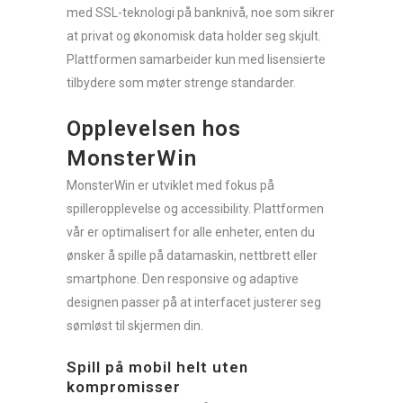
med SSL-teknologi på banknivå, noe som sikrer
at privat og økonomisk data holder seg skjult.
Plattformen samarbeider kun med lisensierte
tilbydere som møter strenge standarder.
Opplevelsen hos
MonsterWin
MonsterWin er utviklet med fokus på
spilleropplevelse og accessibility. Plattformen
vår er optimalisert for alle enheter, enten du
ønsker å spille på datamaskin, nettbrett eller
smartphone. Den responsive og adaptive
designen passer på at interfacet justerer seg
sømløst til skjermen din.
Spill på mobil helt uten
kompromisser