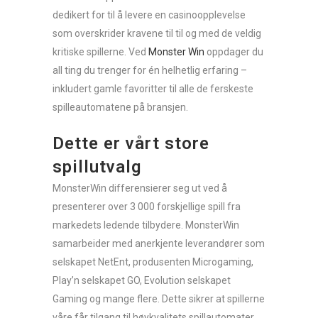
dedikert for til å levere en casinoopplevelse
som overskrider kravene til til og med de veldig
kritiske spillerne. Ved
Monster Win
oppdager du
all ting du trenger for én helhetlig erfaring –
inkludert gamle favoritter til alle de ferskeste
spilleautomatene på bransjen.
Dette er vårt store
spillutvalg
MonsterWin differensierer seg ut ved å
presenterer over 3 000 forskjellige spill fra
markedets ledende tilbydere. MonsterWin
samarbeider med anerkjente leverandører som
selskapet NetEnt, produsenten Microgaming,
Play’n selskapet GO, Evolution selskapet
Gaming og mange flere. Dette sikrer at spillerne
våre får tilgang til høykvalitets spillautomater,