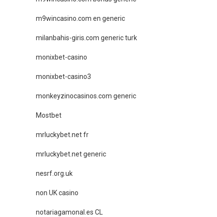
m9wincasino.com en generic
milanbahis-giris.com generic turk
monixbet-casino
monixbet-casino3
monkeyzinocasinos.com generic
Mostbet
mrluckybet.net fr
mrluckybet.net generic
nesrf.org.uk
non UK casino
notariagamonal.es CL