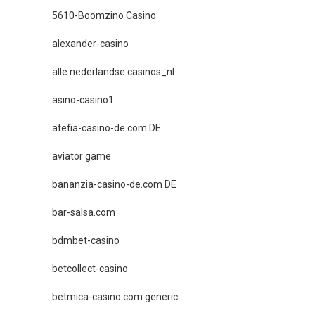
5610-Boomzino Casino
alexander-casino
alle nederlandse casinos_nl
asino-casino1
atefia-casino-de.com DE
aviator game
bananzia-casino-de.com DE
bar-salsa.com
bdmbet-casino
betcollect-casino
betmica-casino.com generic