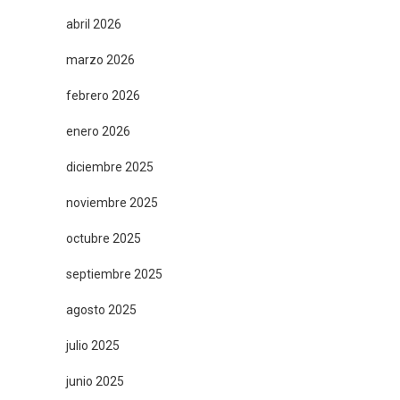
abril 2026
marzo 2026
febrero 2026
enero 2026
diciembre 2025
noviembre 2025
octubre 2025
septiembre 2025
agosto 2025
julio 2025
junio 2025