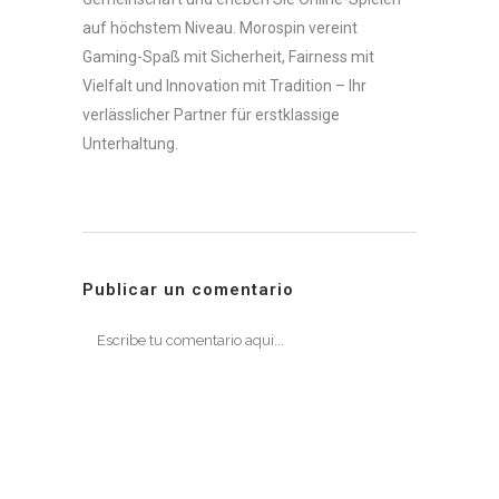
auf höchstem Niveau. Morospin vereint
Gaming-Spaß mit Sicherheit, Fairness mit
Vielfalt und Innovation mit Tradition – Ihr
verlässlicher Partner für erstklassige
Unterhaltung.
Publicar un comentario