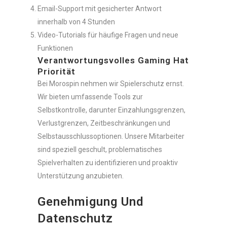
Email-Support mit gesicherter Antwort
innerhalb von 4 Stunden
Video-Tutorials für häufige Fragen und neue
Funktionen
Verantwortungsvolles Gaming Hat
Priorität
Bei Morospin nehmen wir Spielerschutz ernst.
Wir bieten umfassende Tools zur
Selbstkontrolle, darunter Einzahlungsgrenzen,
Verlustgrenzen, Zeitbeschränkungen und
Selbstausschlussoptionen. Unsere Mitarbeiter
sind speziell geschult, problematisches
Spielverhalten zu identifizieren und proaktiv
Unterstützung anzubieten.
Genehmigung Und
Datenschutz