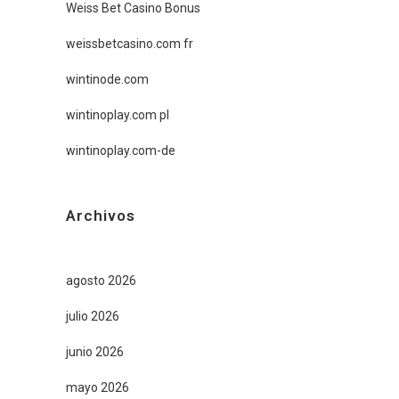
Weiss Bet Casino Bonus
weissbetcasino.com fr
wintinode.com
wintinoplay.com pl
wintinoplay.com-de
Archivos
agosto 2026
julio 2026
junio 2026
mayo 2026