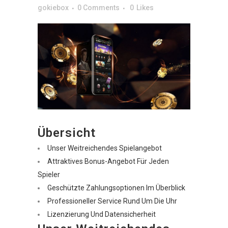
gokiebox
0 Comments
0
Likes
Übersicht
Unser Weitreichendes Spielangebot
Attraktives Bonus-Angebot Für Jeden
Spieler
Geschützte Zahlungsoptionen Im Überblick
Professioneller Service Rund Um Die Uhr
Lizenzierung Und Datensicherheit