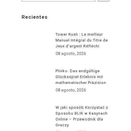
Recientes
Tower Rush : Le meilleur
Manuel Intégral du Titre de
Jeux d’argent Réfléchi
08 agosto, 2026
Plinko: Das endgültige
Glücksspiel-Erlebnis mit
mathematischer Präzision
08 agosto, 2026
W jaki sposób Korzystać z
Sposobu BLIK w Kasynach
Online – Przewodnik dla
Graczy