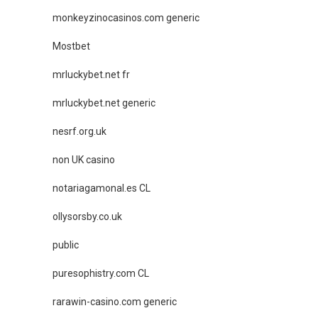
monkeyzinocasinos.com generic
Mostbet
mrluckybet.net fr
mrluckybet.net generic
nesrf.org.uk
non UK casino
notariagamonal.es CL
ollysorsby.co.uk
public
puresophistry.com CL
rarawin-casino.com generic