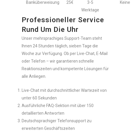
Banküberweisung
25€
3-5
Keine
Werktage
Professioneller Service
Rund Um Die Uhr
Unser mehrsprachiges Support-Team steht
Ihnen 24 Stunden täglich, sieben Tage die
Woche zur Verfügung. Ob per Live-Chat, E-Mail
oder Telefon – wir garantieren schnelle
Reaktionszeiten und kompetente Lösungen für
alle Anliegen.
Live-Chat mit durchschnittlicher Wartezeit von
unter 60 Sekunden
Ausführliche FAQ-Sektion mit über 150
detaillierten Antworten
Deutschsprachiger Telefonsupport zu
erweiterten Geschäftszeiten