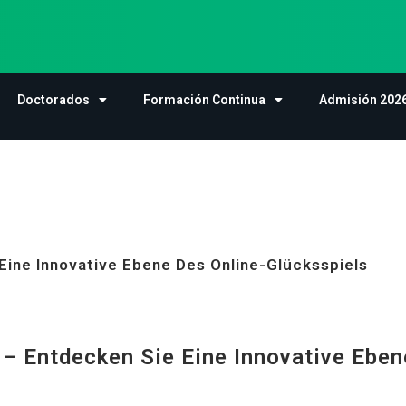
Doctorados
Formación Continua
Admisión 2026
Eine Innovative Ebene Des Online-Glücksspiels
– Entdecken Sie Eine Innovative Eben