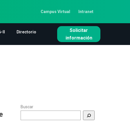
Campus Virtual
Intranet
Solicitar
-II
Directorio
información
Buscar
e