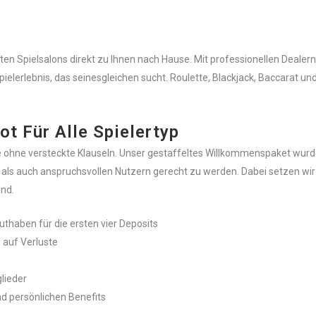
ten Spielsalons direkt zu Ihnen nach Hause. Mit professionellen Dealer
elerlebnis, das seinesgleichen sucht. Roulette, Blackjack, Baccarat un
t Für Alle Spielertyp
e ohne versteckte Klauseln. Unser gestaffeltes Willkommenspaket wur
n als auch anspruchsvollen Nutzern gerecht zu werden. Dabei setzen wir
ind.
haben für die ersten vier Deposits
 auf Verluste
lieder
d persönlichen Benefits