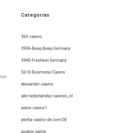
Categorías
365-casino
3936-Beep Beep Germany
3940-Freshbet Germany
5610-Boomzino Casino
nser
alexander-casino
alle nederlandse casinos_nl
asino-casino1
atefia-casino-de.com DE
aviator game