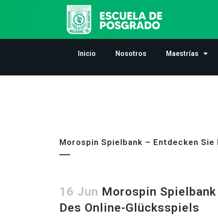
Inicio
Nosotros
Maestrías
Morospin Spielbank – Entdecken Sie 
16 Jun
Morospin Spielbank 
Des Online-Glücksspiels