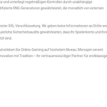
enz und unterliegt regelmäßigen Kontrollen durch unabhängige
tifizierte RNG-Generatoren gewährleistet, die monatlich von externen
nster SSL-Verschlüsselung. Wir geben keine Informationen an Dritte we
erliche Sicherheitsaudits gewährleisten, dass Ihr Spielerkonto und Ihr
zt sind.
 erleben Sie Online-Gaming auf höchstem Niveau. Morospin vereint
nnovation mit Tradition – Ihr vertrauenswürdiger Partner für erstklassig