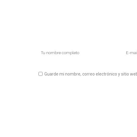
Guarde mi nombre, correo electrónico y sitio w