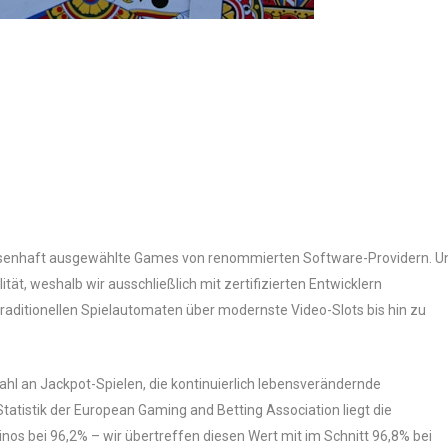
ssenhaft ausgewählte Games von renommierten Software-Providern. U
tät, weshalb wir ausschließlich mit zertifizierten Entwicklern
raditionellen Spielautomaten über modernste Video-Slots bis hin zu
ahl an Jackpot-Spielen, die kontinuierlich lebensverändernde
atistik der European Gaming and Betting Association liegt die
nos bei 96,2% – wir übertreffen diesen Wert mit im Schnitt 96,8% bei