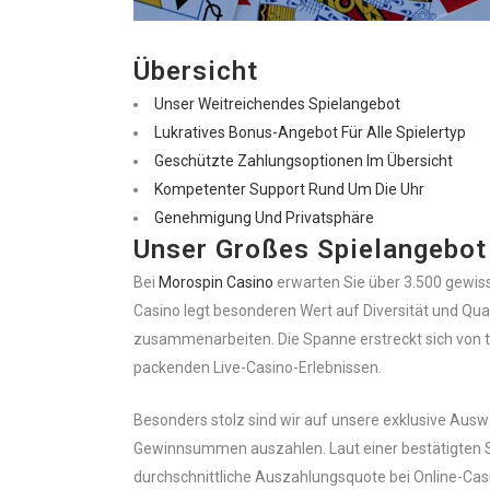
Übersicht
Unser Weitreichendes Spielangebot
Lukratives Bonus-Angebot Für Alle Spielertyp
Geschützte Zahlungsoptionen Im Übersicht
Kompetenter Support Rund Um Die Uhr
Genehmigung Und Privatsphäre
Unser Großes Spielangebot
Bei
Morospin Casino
erwarten Sie über 3.500 gewi
Casino legt besonderen Wert auf Diversität und Quali
zusammenarbeiten. Die Spanne erstreckt sich von t
packenden Live-Casino-Erlebnissen.
Besonders stolz sind wir auf unsere exklusive Ausw
Gewinnsummen auszahlen. Laut einer bestätigten St
durchschnittliche Auszahlungsquote bei Online-Casi