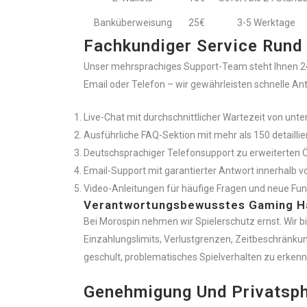
Banküberweisung
25€
3-5 Werktage
Fachkundiger Service Rund
Unser mehrsprachiges Support-Team steht Ihnen 24 
Email oder Telefon – wir gewährleisten schnelle An
Live-Chat mit durchschnittlicher Wartezeit von unt
Ausführliche FAQ-Sektion mit mehr als 150 detailli
Deutschsprachiger Telefonsupport zu erweiterten 
Email-Support mit garantierter Antwort innerhalb 
Video-Anleitungen für häufige Fragen und neue Fu
Verantwortungsbewusstes Gaming Ha
Bei Morospin nehmen wir Spielerschutz ernst. Wir 
Einzahlungslimits, Verlustgrenzen, Zeitbeschränkun
geschult, problematisches Spielverhalten zu erken
Genehmigung Und Privatsp