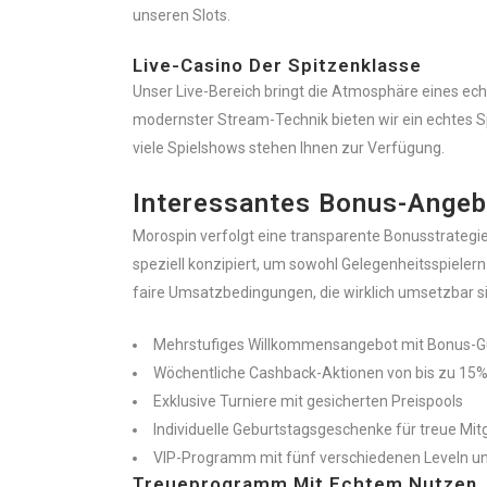
unseren Slots.
Live-Casino Der Spitzenklasse
Unser Live-Bereich bringt die Atmosphäre eines ech
modernster Stream-Technik bieten wir ein echtes Spi
viele Spielshows stehen Ihnen zur Verfügung.
Interessantes Bonus-Angebo
Morospin verfolgt eine transparente Bonusstrategi
speziell konzipiert, um sowohl Gelegenheitsspieler
faire Umsatzbedingungen, die wirklich umsetzbar s
Mehrstufiges Willkommensangebot mit Bonus-Gut
Wöchentliche Cashback-Aktionen von bis zu 15%
Exklusive Turniere mit gesicherten Preispools
Individuelle Geburtstagsgeschenke für treue Mitg
VIP-Programm mit fünf verschiedenen Leveln un
Treueprogramm Mit Echtem Nutzen