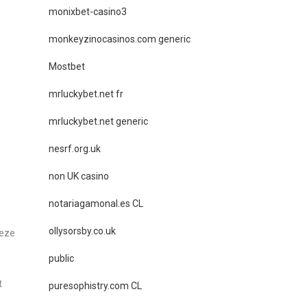
monixbet-casino3
monkeyzinocasinos.com generic
Mostbet
mrluckybet.net fr
mrluckybet.net generic
nesrf.org.uk
non UK casino
notariagamonal.es CL
ollysorsby.co.uk
deze
public
t
puresophistry.com CL