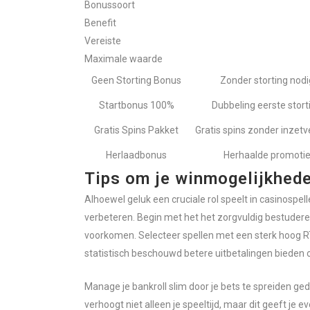
Bonussoort
Benefit
Vereiste
Maximale waarde
Geen Storting Bonus
Zonder storting nodi
Startbonus 100%
Dubbeling eerste stort
Gratis Spins Pakket
Gratis spins zonder inzetv
Herlaadbonus
Herhaalde promoti
Tips om je winmogelijkhede
Alhoewel geluk een cruciale rol speelt in casinospe
verbeteren. Begin met het het zorgvuldig bestud
voorkomen. Selecteer spellen met een sterk hoog R
statistisch beschouwd betere uitbetalingen bieden 
Manage je bankroll slim door je bets te spreiden ged
verhoogt niet alleen je speeltijd, maar dit geeft j