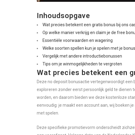
Inhoudsopgave
Wat precies betekent een gratis bonus bij ons ca
Op welke manier verkrijg en claim je de free bon
Essentiële voorwaarden en wagering
Welke soorten spellen kun je spelen met je bonu
Vergelijk met andere introductiebonussen
Tips om je winmogelijkheden te vergroten
Wat precies betekent een gr
Deze no deposit bonusactie vertegenwoordigt een b
exploreren zonder eerst persoonlijk geld te dienen te
worden, en daarom bieden we deze kostenloze startbo
eenvoudig: je maakt een account aan, wij boeken je s
met spelen.
Deze specifieke promotievorm onderscheidt zichzelf