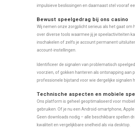
impulsieve beslissingen en daarnaast stel vooraf een 
Bewust speelgedrag bij ons casino
Wij nemen onze zorgplicht serieus als het gaat om
over diverse tools waarmee jij je speelactiviteiten 
inschakelen of zelfs je account permanent uitsluiten
account-instellingen.
Identificeer de signalen van problematisch speelged
voorzien, of gokken hanteren als ontsnapping aan 
professionele bijstand voor wie dergelijke signalen 
Technische aspecten en mobiele spe
Ons platform is geheel geoptimaliseerd voor mobie
gebruiken. Of je nu een Android-smartphone, Apple i
Geen downloads nodig – alle beschikbare spellen dra
kwaliteit en vergelijkbare snelheid als via desktop.