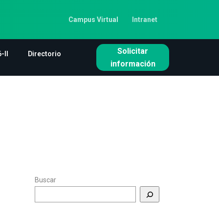
Campus Virtual
Intranet
Solicitar
-II
Directorio
información
Buscar