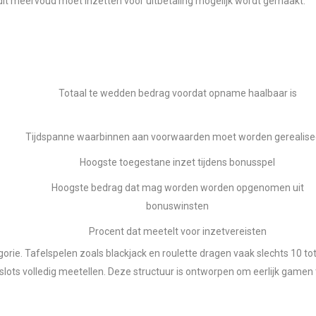
 dit meervoud moet inzetten voor uitbetaling mogelijk wordt gemaakt.
Totaal te wedden bedrag voordat opname haalbaar is
Tijdspanne waarbinnen aan voorwaarden moet worden gerealise
Hoogste toegestane inzet tijdens bonusspel
Hoogste bedrag dat mag worden worden opgenomen uit
bonuswinsten
Procent dat meetelt voor inzetvereisten
rie. Tafelspelen zoals blackjack en roulette dragen vaak slechts 10 to
 slots volledig meetellen. Deze structuur is ontworpen om eerlijk gamen 