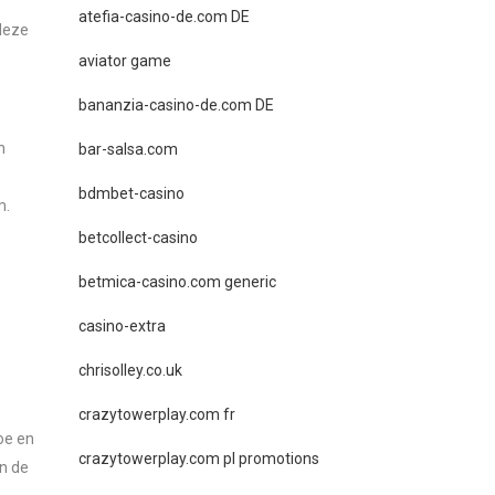
atefia-casino-de.com DE
deze
aviator game
bananzia-casino-de.com DE
n
bar-salsa.com
bdmbet-casino
m.
betcollect-casino
betmica-casino.com generic
casino-extra
chrisolley.co.uk
crazytowerplay.com fr
oe en
crazytowerplay.com pl promotions
n de