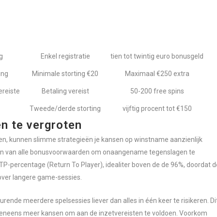
g
Enkel registratie
tien tot twintig euro bonusgeld
ing
Minimale storting €20
Maximaal €250 extra
ereiste
Betaling vereist
50-200 free spins
e
Tweede/derde storting
vijftig procent tot €150
n te vergroten
llen, kunnen slimme strategieën je kansen op winstname aanzienlijk
eren van alle bonusvoorwaarden om onaangename tegenslagen te
TP-percentage (Return To Player), idealiter boven de de 96%, doordat 
over langere game-sessies.
urende meerdere spelsessies liever dan alles in één keer te risikeren. Di
e eveneens meer kansen om aan de inzetvereisten te voldoen. Voorkom