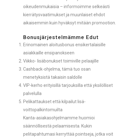
oikeudenmukaisia – informoimme selkeästi
kierrätysvaatimukset ja muunlaiset ehdot
aikaisemmin kuin hyväksyt mitään promootion.
Bonusjärjestelmämme Edut
Erinomainen aloitusbonus ensikertalaisille
asiakkaille ensipanokseen
Viikko- lisäbonukset toimiville pelaajille
Cashback-ohjelma, tämä tuo osan
menetyksistä takaisin saldolle
VIP-kerho erityisillä tarjouksilla että yksilölliset
palvelulla
Pelikattaukset että kilpailut lisä-
voittopalkintomuilta
Kanta-asiakasohjelmamme huomioi
säännöllisestä pelaamisesta. Kukin
pelitapahtumasi kerryttää pointseja, jotka voit