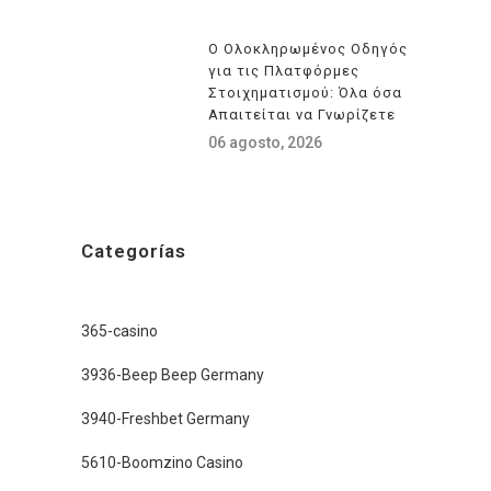
Ο Ολοκληρωμένος Οδηγός
για τις Πλατφόρμες
Στοιχηματισμού: Όλα όσα
Απαιτείται να Γνωρίζετε
06 agosto, 2026
Categorías
365-casino
3936-Beep Beep Germany
3940-Freshbet Germany
5610-Boomzino Casino