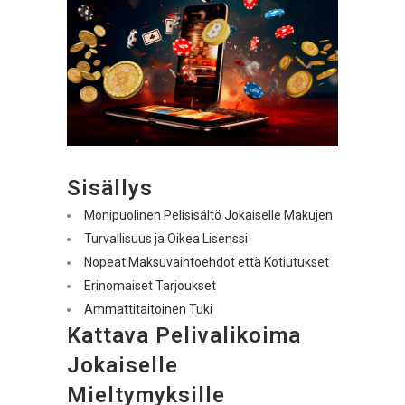
Sisällys
Monipuolinen Pelisisältö Jokaiselle Makujen
Turvallisuus ja Oikea Lisenssi
Nopeat Maksuvaihtoehdot että Kotiutukset
Erinomaiset Tarjoukset
Ammattitaitoinen Tuki
Kattava Pelivalikoima
Jokaiselle
Mieltymyksille