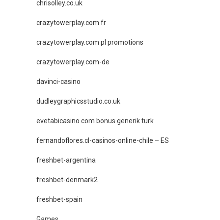
chrisolley.co.uk
crazytowerplay.com fr
crazytowerplay.com pl promotions
crazytowerplay.com-de
davinci-casino
dudleygraphicsstudio.co.uk
evetabicasino.com bonus generik turk
fernandoflores.cl-casinos-online-chile – ES
freshbet-argentina
freshbet-denmark2
freshbet-spain
Games