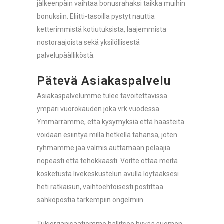
jälkeenpäin vaihtaa bonusrahaksi taikka muihin
bonuksiin. Eliitti-tasoilla pystyt nauttia
ketterimmistä kotiutuksista, laajemmista
nostoraajoista sekä yksilöllisestä
palvelupäälliköstä.
Pätevä Asiakaspalvelu
Asiakaspalvelumme tulee tavoitettavissa
ympäri vuorokauden joka vrk vuodessa.
Ymmärrämme, että kysymyksiä että haasteita
voidaan esiintyä millä hetkellä tahansa, joten
ryhmämme jää valmis auttamaan pelaajia
nopeasti että tehokkaasti. Voitte ottaa meitä
kosketusta livekeskustelun avulla löytääksesi
heti ratkaisun, vaihtoehtoisesti postittaa
sähköpostia tarkempiin ongelmiin.