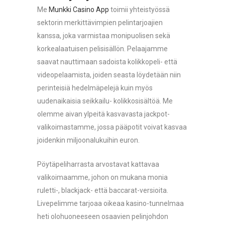
Me
Munkki Casino App
toimii yhteistyössä
sektorin merkittävimpien pelintarjoajien
kanssa, joka varmistaa monipuolisen sekä
korkealaatuisen pelisisällön. Pelaajamme
saavat nauttimaan sadoista kolikkopeli- että
videopelaamista, joiden seasta löydetään niin
perinteisiä hedelmäpelejä kuin myös
uudenaikaisia seikkailu- kolikkosisältöä. Me
olemme aivan ylpeitä kasvavasta jackpot-
valikoimastamme, jossa pääpotit voivat kasvaa
joidenkin miljoonalukuihin euron.
Pöytäpeliharrasta arvostavat kattavaa
valikoimaamme, johon on mukana monia
ruletti-, blackjack- että baccarat-versioita.
Livepelimme tarjoaa oikeaa kasino-tunnelmaa
heti olohuoneeseen osaavien pelinjohdon