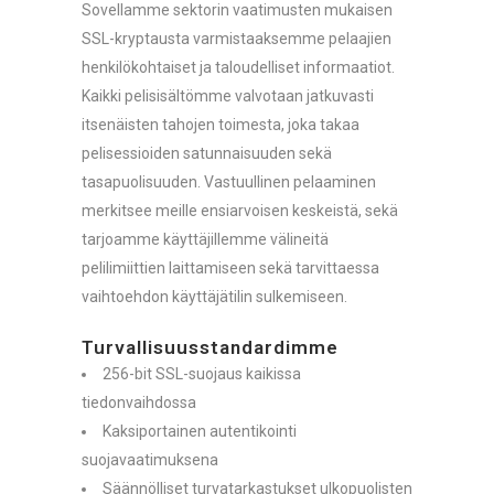
Sovellamme sektorin vaatimusten mukaisen
SSL-kryptausta varmistaaksemme pelaajien
henkilökohtaiset ja taloudelliset informaatiot.
Kaikki pelisisältömme valvotaan jatkuvasti
itsenäisten tahojen toimesta, joka takaa
pelisessioiden satunnaisuuden sekä
tasapuolisuuden. Vastuullinen pelaaminen
merkitsee meille ensiarvoisen keskeistä, sekä
tarjoamme käyttäjillemme välineitä
pelilimiittien laittamiseen sekä tarvittaessa
vaihtoehdon käyttäjätilin sulkemiseen.
Turvallisuusstandardimme
256-bit SSL-suojaus kaikissa
tiedonvaihdossa
Kaksiportainen autentikointi
suojavaatimuksena
Säännölliset turvatarkastukset ulkopuolisten