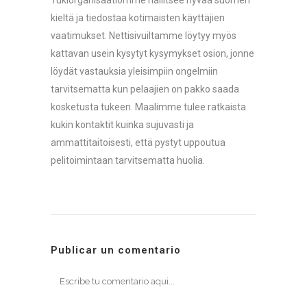
Tukiorganisaatiomme hallitsee hyvää suomen
kieltä ja tiedostaa kotimaisten käyttäjien
vaatimukset. Nettisivuiltamme löytyy myös
kattavan usein kysytyt kysymykset osion, jonne
löydät vastauksia yleisimpiin ongelmiin
tarvitsematta kun pelaajien on pakko saada
kosketusta tukeen. Maalimme tulee ratkaista
kukin kontaktit kuinka sujuvasti ja
ammattitaitoisesti, että pystyt uppoutua
pelitoimintaan tarvitsematta huolia.
Publicar un comentario