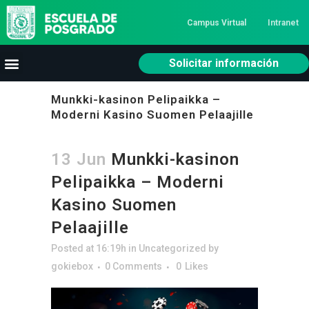
Campus Virtual
Intranet
Solicitar información
Munkki-kasinon Pelipaikka –
Moderni Kasino Suomen Pelaajille
13 Jun
Munkki-kasinon
Pelipaikka – Moderni
Kasino Suomen
Pelaajille
Posted at 16:19h
in
Uncategorized
by
gokiebox
0 Comments
0
Likes