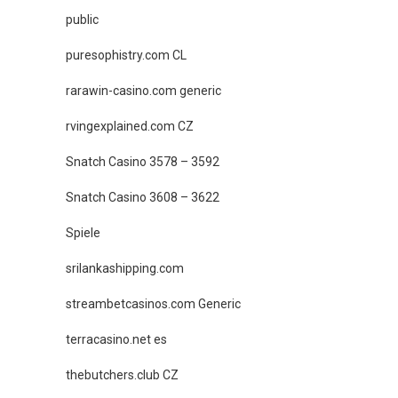
public
puresophistry.com CL
rarawin-casino.com generic
rvingexplained.com CZ
Snatch Casino 3578 – 3592
Snatch Casino 3608 – 3622
Spiele
srilankashipping.com
streambetcasinos.com Generic
terracasino.net es
thebutchers.club CZ