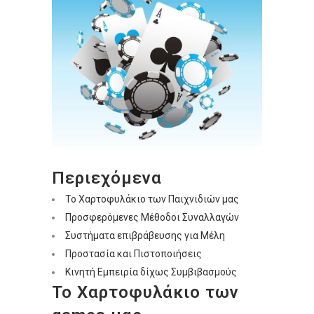
Περιεχόμενα
Το Χαρτοφυλάκιο των Παιχνιδιών μας
Προσφερόμενες Μέθοδοι Συναλλαγών
Συστήματα επιβράβευσης για Μέλη
Προστασία και Πιστοποιήσεις
Κινητή Εμπειρία δίχως Συμβιβασμούς
Το Χαρτοφυλάκιο των