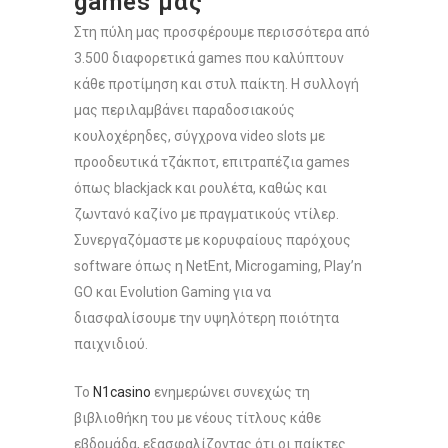
games μας
Στη πύλη μας προσφέρουμε περισσότερα από
3.500 διαφορετικά games που καλύπτουν
κάθε προτίμηση και στυλ παίκτη. Η συλλογή
μας περιλαμβάνει παραδοσιακούς
κουλοχέρηδες, σύγχρονα video slots με
προοδευτικά τζάκποτ, επιτραπέζια games
όπως blackjack και ρουλέτα, καθώς και
ζωντανό καζίνο με πραγματικούς ντίλερ.
Συνεργαζόμαστε με κορυφαίους παρόχους
software όπως η NetEnt, Microgaming, Play’n
GO και Evolution Gaming για να
διασφαλίσουμε την υψηλότερη ποιότητα
παιχνιδιού.
Το
N1casino
ενημερώνει συνεχώς τη
βιβλιοθήκη του με νέους τίτλους κάθε
εβδομάδα, εξασφαλίζοντας ότι οι παίκτες