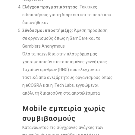
Ελέγχου πραγματικότητας:
Τακτικές
ειδοποιήσεις για τη διάρκεια και τα ποσά που
δαπανήθηκαν
Σύνδεσμοι υποστήριξης:
Άμεση πρόσβαση
σε οργανισμούς όπως η GamCare και το
Gamblers Anonymous
Όλα τα παιχνίδια στην πλατφόρμα μας
χρησιμοποιούν πιστοποιημένες γεννήτριες
Τυχαίων αριθμών (RNG) που ελέγχονται
τακτικά από ανεξάρτητους οργανισμούς όπως
η eCOGRA και η iTech Labs, εγγυώμενοι
απόλυτη δικαιοσύνη στα αποτελέσματα.
Mobile εμπειρία χωρίς
συμβιβασμούς
Κατανοώντας τις σύγχρονες ανάγκες των