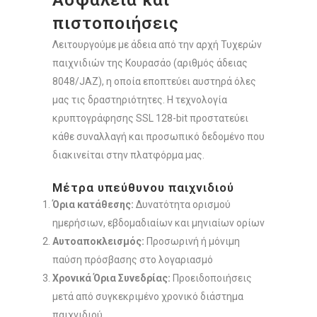
Ασφάλεια και
πιστοποιήσεις
Λειτουργούμε με άδεια από την αρχή Τυχερών
παιχνιδιών της Κουρασάο (αριθμός άδειας
8048/JAZ), η οποία εποπτεύει αυστηρά όλες
μας τις δραστηριότητες. Η τεχνολογία
κρυπτογράφησης SSL 128-bit προστατεύει
κάθε συναλλαγή και προσωπικό δεδομένο που
διακινείται στην πλατφόρμα μας.
Μέτρα υπεύθυνου παιχνιδιού
Όρια κατάθεσης:
Δυνατότητα ορισμού
ημερήσιων, εβδομαδιαίων και μηνιαίων ορίων
Αυτοαποκλεισμός:
Προσωρινή ή μόνιμη
παύση πρόσβασης στο λογαριασμό
Χρονικά Όρια Συνεδρίας:
Προειδοποιήσεις
μετά από συγκεκριμένο χρονικό διάστημα
παιχνιδιού