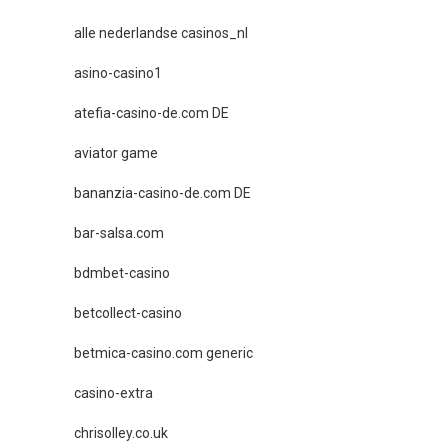
alle nederlandse casinos_nl
asino-casino1
atefia-casino-de.com DE
aviator game
bananzia-casino-de.com DE
bar-salsa.com
bdmbet-casino
betcollect-casino
betmica-casino.com generic
casino-extra
chrisolley.co.uk