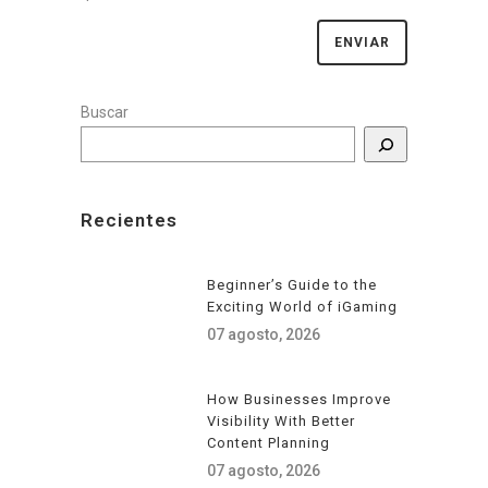
Buscar
Recientes
Beginner’s Guide to the
Exciting World of iGaming
07 agosto, 2026
How Businesses Improve
Visibility With Better
Content Planning
07 agosto, 2026