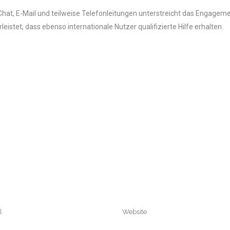
hat, E-Mail und teilweise Telefonleitungen unterstreicht das Engagem
eistet, dass ebenso internationale Nutzer qualifizierte Hilfe erhalten.