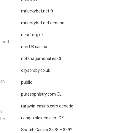
mrluckybet.net fr
mrluckybet.net generic
nesrf.org.uk
1 und
non UK casino
notariagamonal.es CL
ollysorsby.co.uk
ach
public
puresophistry.com CL
rarawin-casino.com generic
ne-
rvingexplained.com CZ
ter
Snatch Casino 3578 – 3592