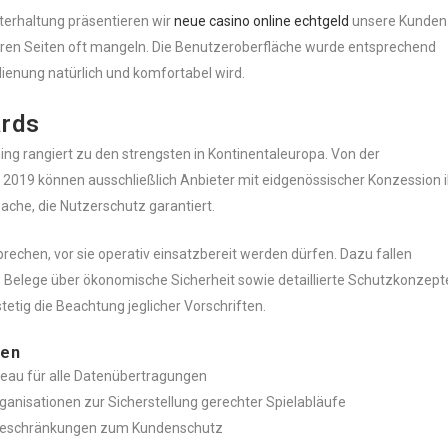
terhaltung präsentieren wir
neue casino online echtgeld
unsere Kunden
teren Seiten oft mangeln. Die Benutzeroberfläche wurde entsprechend
dienung natürlich und komfortabel wird.
ards
ng rangiert zu den strengsten in Kontinentaleuropa. Von der
2019 können ausschließlich Anbieter mit eidgenössischer Konzession 
ache, die Nutzerschutz garantiert.
chen, vor sie operativ einsatzbereit werden dürfen. Dazu fallen
elege über ökonomische Sicherheit sowie detaillierte Schutzkonzept
etig die Beachtung jeglicher Vorschriften.
men
veau für alle Datenübertragungen
ganisationen zur Sicherstellung gerechter Spielabläufe
eitbeschränkungen zum Kundenschutz