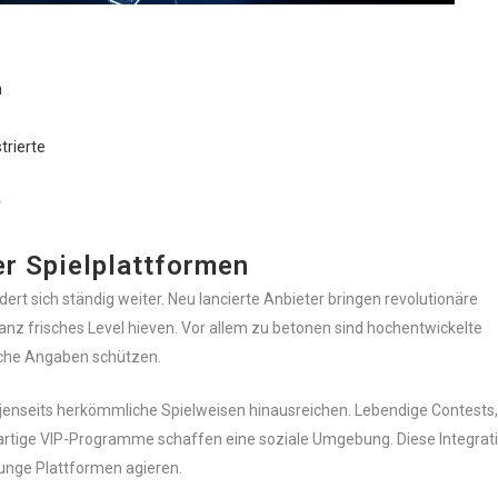
n
trierte
r
er Spielplattformen
ert sich ständig weiter. Neu lancierte Anbieter bringen revolutionäre
ganz frisches Level hieven. Vor allem zu betonen sind hochentwickelte
iche Angaben schützen.
 jenseits herkömmliche Spielweisen hinausreichen. Lebendige Contests,
tige VIP-Programme schaffen eine soziale Umgebung. Diese Integrat
unge Plattformen agieren.