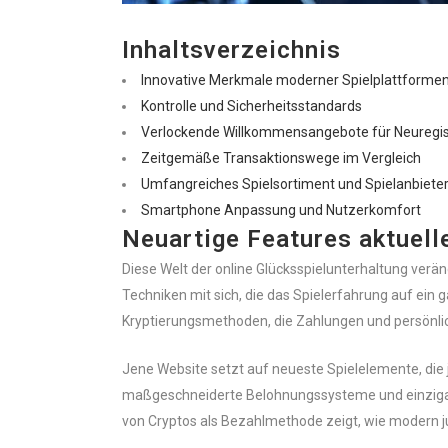
Inhaltsverzeichnis
Innovative Merkmale moderner Spielplattforme
Kontrolle und Sicherheitsstandards
Verlockende Willkommensangebote für Neuregis
Zeitgemäße Transaktionswege im Vergleich
Umfangreiches Spielsortiment und Spielanbiete
Smartphone Anpassung und Nutzerkomfort
Neuartige Features aktuell
Diese Welt der online Glücksspielunterhaltung veränd
Techniken mit sich, die das Spielerfahrung auf ein 
Kryptierungsmethoden, die Zahlungen und persönl
Jene Website setzt auf neueste Spielelemente, die
maßgeschneiderte Belohnungssysteme und einzigar
von Cryptos als Bezahlmethode zeigt, wie modern j