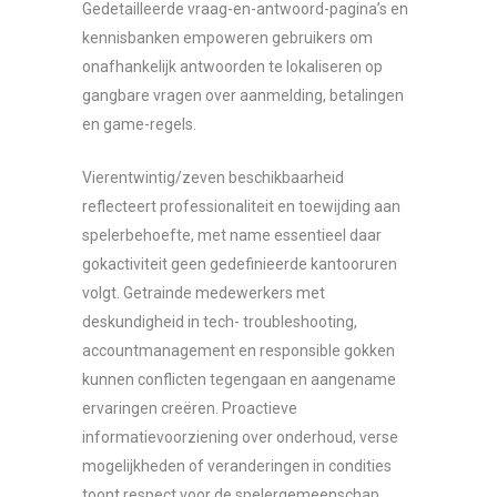
Gedetailleerde vraag-en-antwoord-pagina’s en
kennisbanken empoweren gebruikers om
onafhankelijk antwoorden te lokaliseren op
gangbare vragen over aanmelding, betalingen
en game-regels.
Vierentwintig/zeven beschikbaarheid
reflecteert professionaliteit en toewijding aan
spelerbehoefte, met name essentieel daar
gokactiviteit geen gedefinieerde kantooruren
volgt. Getrainde medewerkers met
deskundigheid in tech- troubleshooting,
accountmanagement en responsible gokken
kunnen conflicten tegengaan en aangename
ervaringen creëren. Proactieve
informatievoorziening over onderhoud, verse
mogelijkheden of veranderingen in condities
toont respect voor de spelergemeenschap.