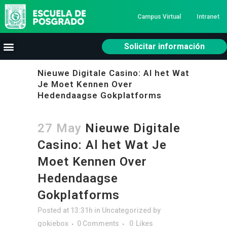
Campus Virtual
Intranet
Solicitar información
Nieuwe Digitale Casino: Al het Wat
Je Moet Kennen Over
Hedendaagse Gokplatforms
27 May
Nieuwe Digitale
Casino: Al het Wat Je
Moet Kennen Over
Hedendaagse
Gokplatforms
Posted at 13:31h
in
Uncategorized
by
gokiebox
0 Comments
0
Likes