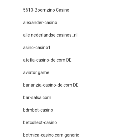
5610-Boomzino Casino
alexander-casino
alle nederlandse casinos_nl
asino-casino1
atefia-casino-de.com DE
aviator game
bananzia-casino-de.com DE
bar-salsa.com
bdmbet-casino
betcollect-casino
betmica-casino.com generic