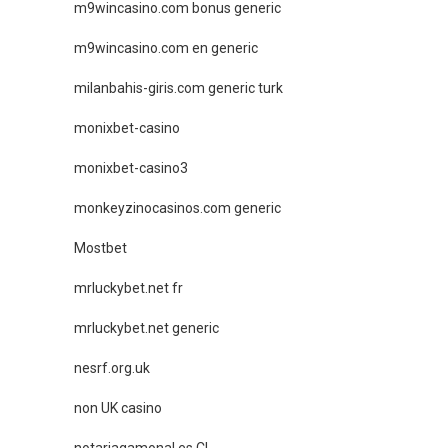
m9wincasino.com bonus generic
m9wincasino.com en generic
milanbahis-giris.com generic turk
monixbet-casino
monixbet-casino3
monkeyzinocasinos.com generic
Mostbet
mrluckybet.net fr
mrluckybet.net generic
nesrf.org.uk
non UK casino