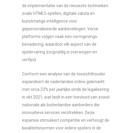
de implementatie van de nieuwste technieken
zoals HTML5-spellen, digitale valuta en
kunstmatige intelligence voor
gepersonaliseerde aanbevelingen. Verse
platforms volgen vaak een vormgevings-
benadering, waardoor elk aspect van de
spelervaring zorgvuldig is overwogen en
verfijnd.
Conform een analyse van de toezichthouder
expandeert de vaderlandse online gokmarkt
met circa 23% per jaarlijks sinds de legalisering
in okt 2021, wat leidt in een toevloed van zowel
nationale als buitenlandse aanbieders die
innovatieve services verstrekken. Deze
expansie stimuleert competitie en verhoogt de
kwaliteitsnormen voor iedere spelers in de