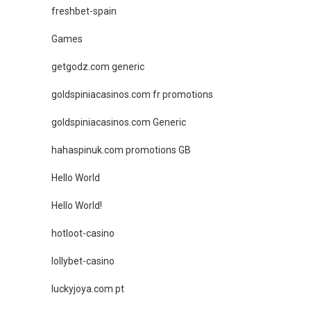
freshbet-spain
Games
getgodz.com generic
goldspiniacasinos.com fr promotions
goldspiniacasinos.com Generic
hahaspinuk.com promotions GB
Hello World
Hello World!
hotloot-casino
lollybet-casino
luckyjoya.com pt