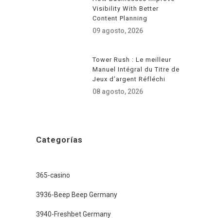
Visibility With Better
Content Planning
09 agosto, 2026
Tower Rush : Le meilleur
Manuel Intégral du Titre de
Jeux d’argent Réfléchi
08 agosto, 2026
Categorías
365-casino
3936-Beep Beep Germany
3940-Freshbet Germany