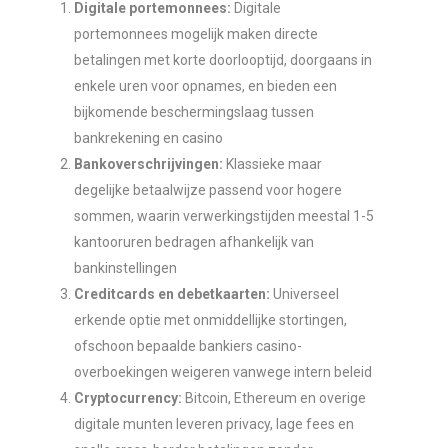
Digitale portemonnees:
Digitale
portemonnees mogelijk maken directe
betalingen met korte doorlooptijd, doorgaans in
enkele uren voor opnames, en bieden een
bijkomende beschermingslaag tussen
bankrekening en casino
Bankoverschrijvingen:
Klassieke maar
degelijke betaalwijze passend voor hogere
sommen, waarin verwerkingstijden meestal 1-5
kantooruren bedragen afhankelijk van
bankinstellingen
Creditcards en debetkaarten:
Universeel
erkende optie met onmiddellijke stortingen,
ofschoon bepaalde bankiers casino-
overboekingen weigeren vanwege intern beleid
Cryptocurrency:
Bitcoin, Ethereum en overige
digitale munten leveren privacy, lage fees en