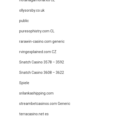
notariagamonal.es CL
ollysorsby.co.uk
public
puresophistry.com CL
rarawin-casino.com generic
rvingexplained.com CZ
Snatch Casino 3578 – 3592
Snatch Casino 3608 – 3622
Spiele
srilankashipping.com
streambetcasinos.com Generic
terracasino.net es