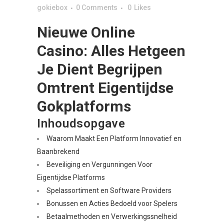
gokiebox
0 Comments
0
Likes
Nieuwe Online
Casino: Alles Hetgeen
Je Dient Begrijpen
Omtrent Eigentijdse
Gokplatforms
Inhoudsopgave
Waarom Maakt Een Platform Innovatief en
Baanbrekend
Beveiliging en Vergunningen Voor
Eigentijdse Platforms
Spelassortiment en Software Providers
Bonussen en Acties Bedoeld voor Spelers
Betaalmethoden en Verwerkingssnelheid