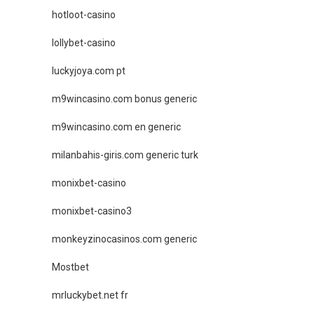
hotloot-casino
lollybet-casino
luckyjoya.com pt
m9wincasino.com bonus generic
m9wincasino.com en generic
milanbahis-giris.com generic turk
monixbet-casino
monixbet-casino3
monkeyzinocasinos.com generic
Mostbet
mrluckybet.net fr