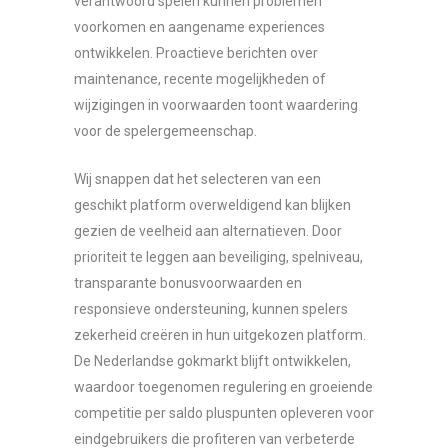
verantwoord spelen kunnen problemen
voorkomen en aangename experiences
ontwikkelen. Proactieve berichten over
maintenance, recente mogelijkheden of
wijzigingen in voorwaarden toont waardering
voor de spelergemeenschap.
Wij snappen dat het selecteren van een
geschikt platform overweldigend kan blijken
gezien de veelheid aan alternatieven. Door
prioriteit te leggen aan beveiliging, spelniveau,
transparante bonusvoorwaarden en
responsieve ondersteuning, kunnen spelers
zekerheid creëren in hun uitgekozen platform.
De Nederlandse gokmarkt blijft ontwikkelen,
waardoor toegenomen regulering en groeiende
competitie per saldo pluspunten opleveren voor
eindgebruikers die profiteren van verbeterde