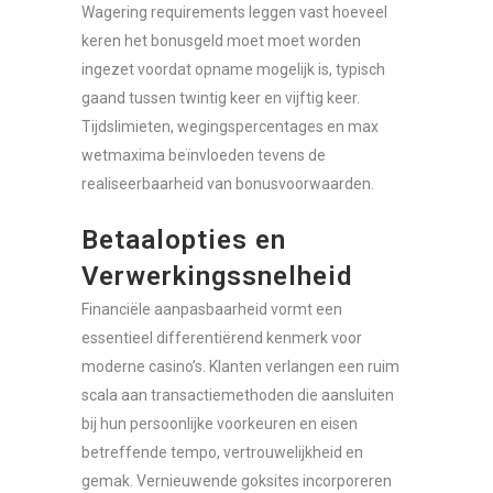
Wagering requirements leggen vast hoeveel
keren het bonusgeld moet moet worden
ingezet voordat opname mogelijk is, typisch
gaand tussen twintig keer en vijftig keer.
Tijdslimieten, wegingspercentages en max
wetmaxima beïnvloeden tevens de
realiseerbaarheid van bonusvoorwaarden.
Betaalopties en
Verwerkingssnelheid
Financiële aanpasbaarheid vormt een
essentieel differentiërend kenmerk voor
moderne casino’s. Klanten verlangen een ruim
scala aan transactiemethoden die aansluiten
bij hun persoonlijke voorkeuren en eisen
betreffende tempo, vertrouwelijkheid en
gemak. Vernieuwende goksites incorporeren