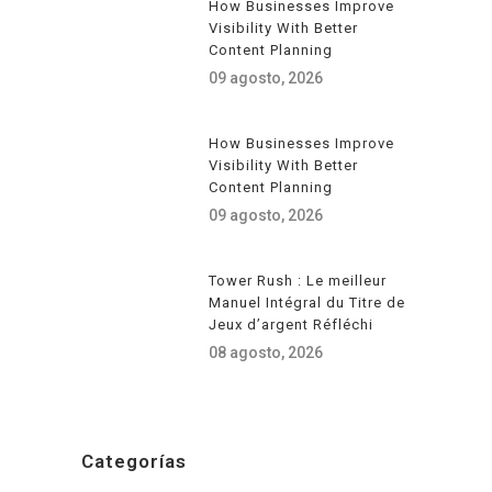
How Businesses Improve
Visibility With Better
Content Planning
09 agosto, 2026
How Businesses Improve
Visibility With Better
Content Planning
09 agosto, 2026
Tower Rush : Le meilleur
Manuel Intégral du Titre de
Jeux d’argent Réfléchi
08 agosto, 2026
Categorías