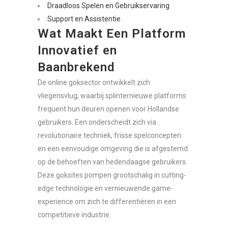
Draadloos Spelen en Gebruikservaring
Support en Assistentie
Wat Maakt Een Platform
Innovatief en
Baanbrekend
De online goksector ontwikkelt zich
vliegensvlug, waarbij splinternieuwe platforms
frequent hun deuren openen voor Hollandse
gebruikers. Een onderscheidt zich via
revolutionaire techniek, frisse spelconcepten
en een eenvoudige omgeving die is afgestemd
op de behoeften van hedendaagse gebruikers.
Deze goksites pompen grootschalig in cutting-
edge technologie en vernieuwende game-
experience om zich te differentiëren in een
competitieve industrie.