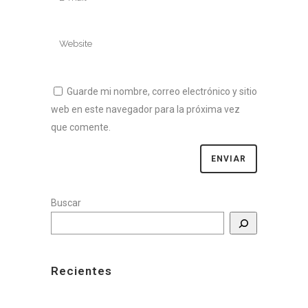
Guarde mi nombre, correo electrónico y sitio
web en este navegador para la próxima vez
que comente.
Buscar
Recientes