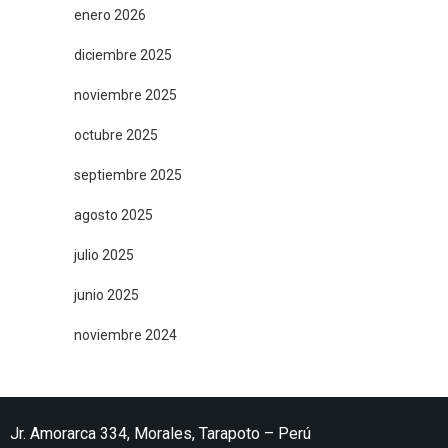
enero 2026
diciembre 2025
noviembre 2025
octubre 2025
septiembre 2025
agosto 2025
julio 2025
junio 2025
noviembre 2024
Jr. Amorarca 334, Morales, Tarapoto – Perú