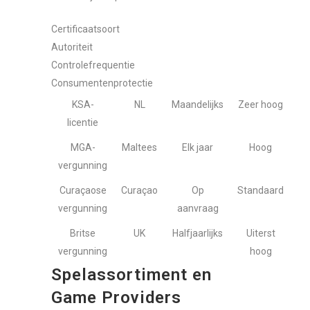
Certificaatsoort
Autoriteit
Controlefrequentie
Consumentenprotectie
KSA-
NL
Maandelijks
Zeer hoog
licentie
MGA-
Maltees
Elk jaar
Hoog
vergunning
Curaçaose
Curaçao
Op
Standaard
vergunning
aanvraag
Britse
UK
Halfjaarlijks
Uiterst
vergunning
hoog
Spelassortiment en
Game Providers