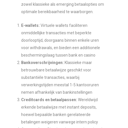
zowel klassieke als emerging betaalopties om
optimale bereikbaarheid te waarborgen.
E-wallets:
Virtuele wallets faciliteren
onmiddellijke transacties met beperkte
doorlooptijd, doorgaans binnen enkele uren
voor withdrawals, en bieden een additionele
beschermingslaag tussen bank en casino
Bankoverschrijvingen:
Klassieke maar
betrouwbare betaalwijze geschikt voor
substantiële transacties, waarbij
verwerkingstijden meestal 1-5 kantooruren
nemen afhankelijk van bankinstellingen
Creditcards en betaalpassen:
Wereldwijd
erkende betaalwijze met instant deposits,
hoewel bepaalde banken gerelateerde
betalingen weigeren vanwege intern policy