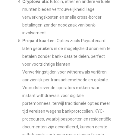
Cryptovaluta:
Bitcoin, ether en andere virtuele
munten bieden vertrouwelijkheid, lage
verwerkingskosten en snelle cross-border
betalingen zonder noodzaak van bank-
involvement
Prepaid kaarten:
Opties zoals Paysafecard
laten gebruikers in de mogelijkheid anoniem te
betalen zonder bank- data te delen, perfect
voor voorzichtige klanten
Verwerkingstijden voor withdrawals variëren
aanzienlijk per transactiemethode en goksite.
Vooruitstrevende operators mikken naar
instant withdrawals voor digitale
portemonnees, terwijl traditionele opties meer
tijd vereisen wegens bankprotocollen. KYC-
procedures, waarbij paspoorten en residentiële
documenten zijn geverifieerd, kunnen eerste
withdrawals vertragen maar dienen fraude-