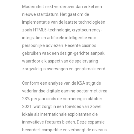
Moderniteit reikt verderover dan enkel een
nieuwe startdatum. Het gaat om de
implementatie van de laatste technologieën
zoals HTML5-technologie, cryptocurrency-
integratie en artificiële intelligentie voor
persoonlijke adviezen. Recente casino’s
gebruiken vaak een design-gerichte aanpak,
waardoor elk aspect van de spelervaring
zorgvuldig is overwogen en geoptimaliseerd.
Conform een analyse van de KSA stijgt de
vaderlandse digitale gaming-sector met circa
23% per jaar sinds de normering in oktober
2021, wat zorgt in een toevloed van zowel
lokale als internationale exploitanten die
innovatieve features bieden. Deze expansie
bevordert competitie en verhoogt de niveaus