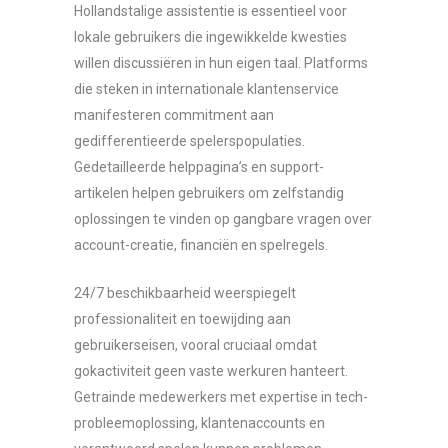
Hollandstalige assistentie is essentieel voor
lokale gebruikers die ingewikkelde kwesties
willen discussiëren in hun eigen taal. Platforms
die steken in internationale klantenservice
manifesteren commitment aan
gedifferentieerde spelerspopulaties.
Gedetailleerde helppagina’s en support-
artikelen helpen gebruikers om zelfstandig
oplossingen te vinden op gangbare vragen over
account-creatie, financiën en spelregels.
24/7 beschikbaarheid weerspiegelt
professionaliteit en toewijding aan
gebruikerseisen, vooral cruciaal omdat
gokactiviteit geen vaste werkuren hanteert.
Getrainde medewerkers met expertise in tech-
probleemoplossing, klantenaccounts en