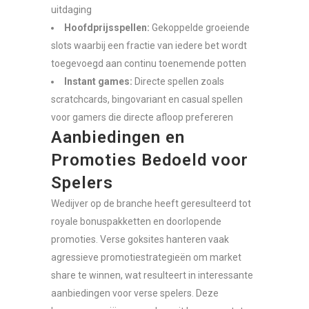
uitdaging
Hoofdprijsspellen:
Gekoppelde groeiende
slots waarbij een fractie van iedere bet wordt
toegevoegd aan continu toenemende potten
Instant games:
Directe spellen zoals
scratchcards, bingovariant en casual spellen
voor gamers die directe afloop prefereren
Aanbiedingen en
Promoties Bedoeld voor
Spelers
Wedijver op de branche heeft geresulteerd tot
royale bonuspakketten en doorlopende
promoties. Verse goksites hanteren vaak
agressieve promotiestrategieën om market
share te winnen, wat resulteert in interessante
aanbiedingen voor verse spelers. Deze