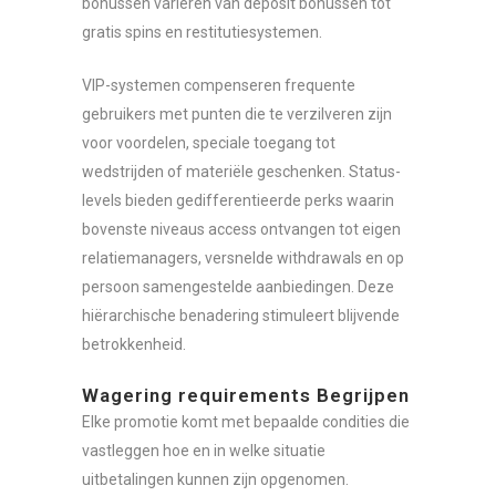
bonussen variëren van deposit bonussen tot
gratis spins en restitutiesystemen.
VIP-systemen compenseren frequente
gebruikers met punten die te verzilveren zijn
voor voordelen, speciale toegang tot
wedstrijden of materiële geschenken. Status-
levels bieden gedifferentieerde perks waarin
bovenste niveaus access ontvangen tot eigen
relatiemanagers, versnelde withdrawals en op
persoon samengestelde aanbiedingen. Deze
hiërarchische benadering stimuleert blijvende
betrokkenheid.
Wagering requirements Begrijpen
Elke promotie komt met bepaalde condities die
vastleggen hoe en in welke situatie
uitbetalingen kunnen zijn opgenomen.