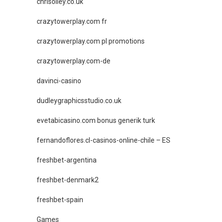
chrisolley.co.uk
crazytowerplay.com fr
crazytowerplay.com pl promotions
crazytowerplay.com-de
davinci-casino
dudleygraphicsstudio.co.uk
evetabicasino.com bonus generik turk
fernandoflores.cl-casinos-online-chile – ES
freshbet-argentina
freshbet-denmark2
freshbet-spain
Games