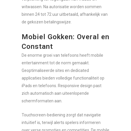
witwassen. Na autorisatie worden sommen
binnen 24 tot 72 uur uitbetaald, afhankelijk van
de gekozen betalingswijze.
Mobiel Gokken: Overal en
Constant
De enorme groei van telefoons heeft mobile
entertainment tot de norm gemaakt.
Geoptimaliseerde sites en dedicated
applicaties bieden volledige functionaliteit op
iPads en telefoons. Responsive design past
zich automatisch aan uiteenlopende
schermformaten aan.
Touchscreen-bediening zorgt dat navigatie
intuïtief is, terwijl alerts spelers informeren
over verse promoties en competities. De mobile