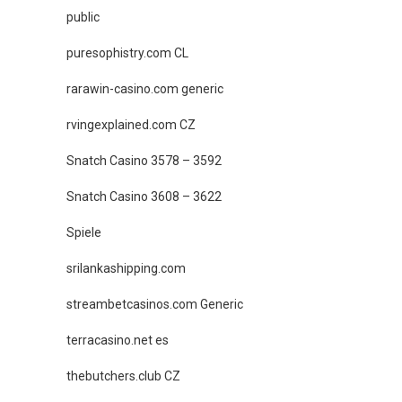
public
puresophistry.com CL
rarawin-casino.com generic
rvingexplained.com CZ
Snatch Casino 3578 – 3592
Snatch Casino 3608 – 3622
Spiele
srilankashipping.com
streambetcasinos.com Generic
terracasino.net es
thebutchers.club CZ