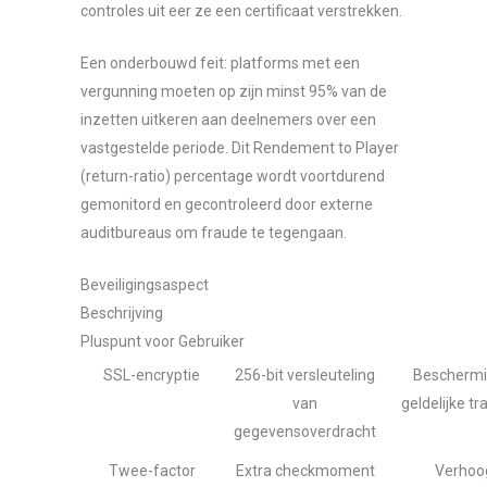
controles uit eer ze een certificaat verstrekken.
Een onderbouwd feit: platforms met een
vergunning moeten op zijn minst 95% van de
inzetten uitkeren aan deelnemers over een
vastgestelde periode. Dit Rendement to Player
(return-ratio) percentage wordt voortdurend
gemonitord en gecontroleerd door externe
auditbureaus om fraude te tegengaan.
Beveiligingsaspect
Beschrijving
Pluspunt voor Gebruiker
SSL-encryptie
256-bit versleuteling
Beschermi
van
geldelijke tr
gegevensoverdracht
Twee-factor
Extra checkmoment
Verhoo