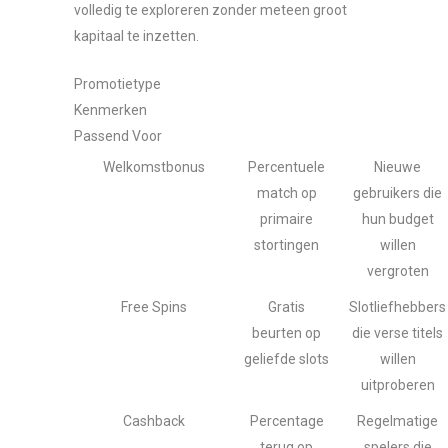
volledig te exploreren zonder meteen groot
kapitaal te inzetten.
Promotietype
Kenmerken
Passend Voor
Welkomstbonus
Percentuele
Nieuwe
match op
gebruikers die
primaire
hun budget
stortingen
willen
vergroten
Free Spins
Gratis
Slotliefhebbers
beurten op
die verse titels
geliefde slots
willen
uitproberen
Cashback
Percentage
Regelmatige
terug op
spelers die