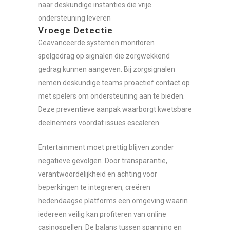
naar deskundige instanties die vrije
ondersteuning leveren
Vroege Detectie
Geavanceerde systemen monitoren
spelgedrag op signalen die zorgwekkend
gedrag kunnen aangeven. Bij zorgsignalen
nemen deskundige teams proactief contact op
met spelers om ondersteuning aan te bieden.
Deze preventieve aanpak waarborgt kwetsbare
deelnemers voordat issues escaleren.
Entertainment moet prettig blijven zonder
negatieve gevolgen. Door transparantie,
verantwoordelijkheid en achting voor
beperkingen te integreren, creëren
hedendaagse platforms een omgeving waarin
iedereen veilig kan profiteren van online
casinospellen. De balans tussen spanning en