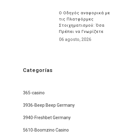
Ο Οδηγός αναφορικά με
τις Πλατφόρμες
Στοιχηματισμού: Όσα
Πρέπει να Γνωρίζετε
06 agosto, 2026
Categorías
365-casino
3936-Beep Beep Germany
3940-Freshbet Germany
5610-Boomzino Casino