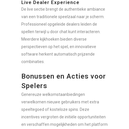
Live Dealer Experience
De live sectie brengt de authentieke ambiance
van een traditionele speelzaal naar je scherm.
Professioneel opgeleide dealers leiden de
spellen terwijl u door chat kunt interacteren.
Meerdere kijkhoeken bieden diverse
perspectieven op het spel, en innovatieve
software herkent automatisch prijzende
combinaties.
Bonussen en Acties voor
Spelers
Genereuze welkomstaanbiedingen
verwelkomen nieuwe gebruikers met extra
speeltegoed of kosteloze spins. Deze
incentives vergroten de initiële opportuniteiten
en verschaffen mogelijkheden om het platform