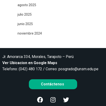
agosto 2025
julio 2025
junio 2025
noviembre 2024
Jr. Amorarca 334, Morales, Tarapoto – Perú
Ver Ubicacion en Google Maps
Telefono: (042) 480 172 / Correo:
posgrado@unsm.edu.pe
Contáctenos