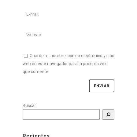
Guarde mi nombre, correo electrónico y sitio
web en este navegador para la próxima vez
que comente.
Buscar
Recientes