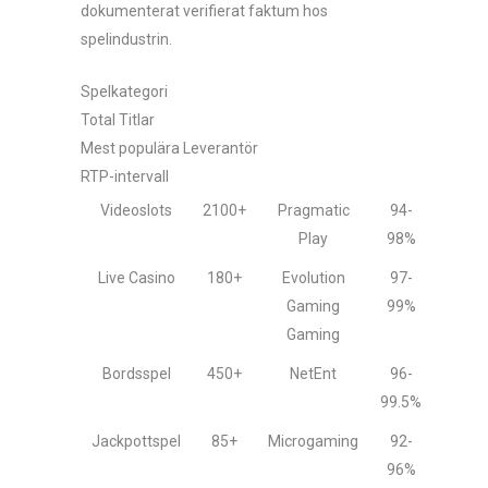
dokumenterat verifierat faktum hos
spelindustrin.
Spelkategori
Total Titlar
Mest populära Leverantör
RTP-intervall
Videoslots
2100+
Pragmatic
94-
Play
98%
Live Casino
180+
Evolution
97-
Gaming
99%
Gaming
Bordsspel
450+
NetEnt
96-
99.5%
Jackpottspel
85+
Microgaming
92-
96%