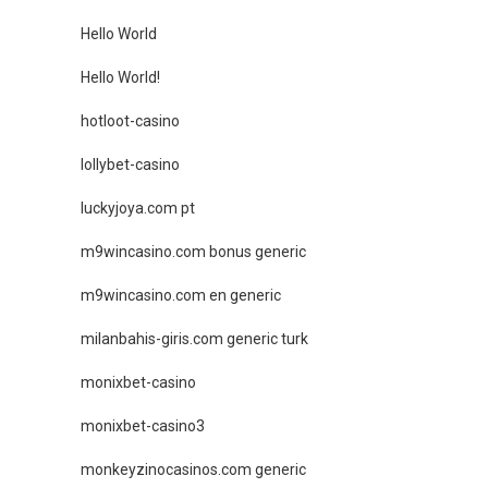
Hello World
Hello World!
hotloot-casino
lollybet-casino
luckyjoya.com pt
m9wincasino.com bonus generic
m9wincasino.com en generic
milanbahis-giris.com generic turk
monixbet-casino
monixbet-casino3
monkeyzinocasinos.com generic