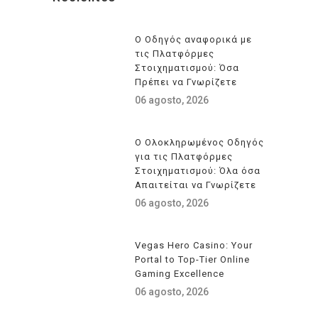
Ο Οδηγός αναφορικά με
τις Πλατφόρμες
Στοιχηματισμού: Όσα
Πρέπει να Γνωρίζετε
06 agosto, 2026
Ο Ολοκληρωμένος Οδηγός
για τις Πλατφόρμες
Στοιχηματισμού: Όλα όσα
Απαιτείται να Γνωρίζετε
06 agosto, 2026
Vegas Hero Casino: Your
Portal to Top-Tier Online
Gaming Excellence
06 agosto, 2026