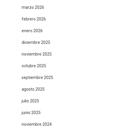
marzo 2026
febrero 2026
enero 2026
diciembre 2025
noviembre 2025
octubre 2025
septiembre 2025
agosto 2025
julio 2025
junio 2025
noviembre 2024