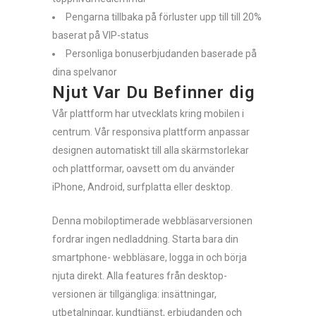
Pengarna tillbaka på förluster upp till till 20%
baserat på VIP-status
Personliga bonuserbjudanden baserade på
dina spelvanor
Njut Var Du Befinner dig
Vår plattform har utvecklats kring mobilen i
centrum. Vår responsiva plattform anpassar
designen automatiskt till alla skärmstorlekar
och plattformar, oavsett om du använder
iPhone, Android, surfplatta eller desktop.
Denna mobiloptimerade webbläsarversionen
fordrar ingen nedladdning. Starta bara din
smartphone- webbläsare, logga in och börja
njuta direkt. Alla features från desktop-
versionen är tillgängliga: insättningar,
utbetalningar, kundtjänst, erbjudanden och