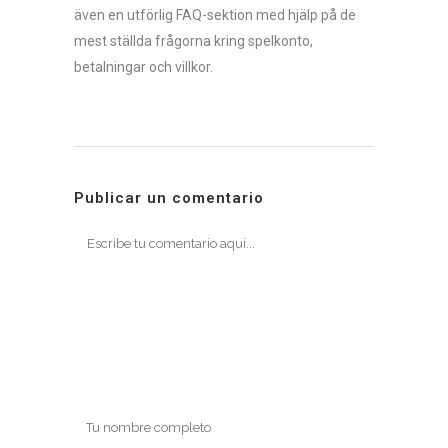
även en utförlig FAQ-sektion med hjälp på de
mest ställda frågorna kring spelkonto,
betalningar och villkor.
Publicar un comentario