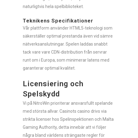
naturligtvis hela spelbiblioteket.
Teknikens Specifikationer
Vår plattform använder HTML5-teknologi som
säkerställer optimal prestanda även vid sämre
nätverksanslutningar. Spelen laddas snabbt
tack vare vare CDN-distribution från servrar
runt om i Europa, som minimerar latens med
garanterar optimal kvalitet.
Licensiering och
Spelskydd
Vi på NitroWin prioriterar ansvarsfullt spelande
med största allvar. Casinots casino drivs via
strikta licenser hos Spelinspektionen och Malta
Gaming Authority, detta innebär att vi följer
några bland världens strängaste regler för