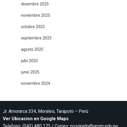
diciembre 2025
noviembre 2025
octubre 2025
septiembre 2025
agosto 2025
julio 2025
junio 2025
noviembre 2024
Jr. Amorarca 334, Morales, Tarapoto – Perú
Ver Ubicacion en Google Maps
Telefono: (042) 480 172 / Correo:
posgrado@unsm.edu.pe