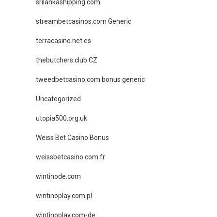
srilankashipping.com
streambetcasinos.com Generic
terracasino.net es
thebutchers.club CZ
tweedbetcasino.com bonus generic
Uncategorized
utopia500.org.uk
Weiss Bet Casino Bonus
weissbetcasino.com fr
wintinode.com
wintinoplay.com pl
wintinoplay.com-de