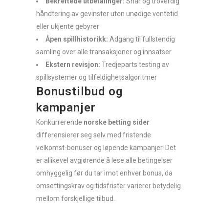
Bekreftede utbetalinger:
Snar og troverdig
håndtering av gevinster uten unødige ventetid
eller ukjente gebyrer
Åpen spillhistorikk:
Adgang til fullstendig
samling over alle transaksjoner og innsatser
Ekstern revisjon:
Tredjeparts testing av
spillsystemer og tilfeldighetsalgoritmer
Bonustilbud og
kampanjer
Konkurrerende
norske betting sider
differensierer seg selv med fristende
velkomst-bonuser og løpende kampanjer. Det
er allikevel avgjørende å lese alle betingelser
omhyggelig før du tar imot enhver bonus, da
omsettingskrav og tidsfrister varierer betydelig
mellom forskjellige tilbud.