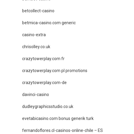
betcollect-casino
betmica-casino.com generic
casino-extra
chrisolley.co.uk
crazytowerplay.com fr
crazytowerplay.com pl promotions
crazytowerplay.com-de
davinci-casino
dudleygraphicsstudio.co.uk
evetabicasino.com bonus generik turk
fernandoflores.cl-casinos-online-chile – ES