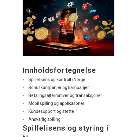
Innholdsfortegnelse
Spillelisens og kontroll i Norge
Bonuskampanjer og kampanjer
Betalingsalternativer og transaksjoner
Mobil spilling og applikasoner
Kundesupport og støtte
Ansvarlig spilling
Spillelisens og styring i