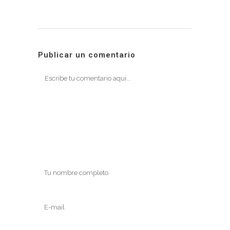
Publicar un comentario