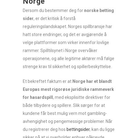
Norge
Dersom du bestemmer deg for
norske betting
sider
, er det kritisk å forstå
reguleringslandskapet. Norges spillbransje har
hatt store endringer, og det er avgjørende å
velge plattformer som virker innenfor lovlige
rammer. Spilltilsynet i Norge overvåker
operasjonene, og alle legitime aktører må følge
strenge krav til sikkerhet og spillerbeskyttelse.
Et bekreftet faktum er at
Norge har et blandt
Europas mest rigorøse juridiske rammeverk
for hasardspill
, med eksplisitte direktiver for
både tilbydere og spillere. Slik sørger for at
kundene får best mulig vern mot gambling-
avhengighet og pengemessige problemer. Når
du registrerer deg hos
bettingsider
, kan du ligge
sikker på at vi overholder enhver påkrevde