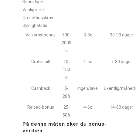
Bonustype
Vanlig verdi
Omsettingskrav
Gyldighetstid
Velkomstbonus
500-
3-8x
30-90 dager
2000
kr
Gratisspill
10-
1-5x
7-30 dager
100
kr
Cashback
5-
Ingen/lave
Ukentlig/månedl
20%
Reload-bonus
25-
4-6x
14-60 dager
50%
På denne måten øker du bonus-
verdien