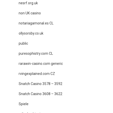
nesrf.org.uk
non UK casino
notariagamonal.es CL
ollysorsby.co.uk
public
puresophistry.com CL
rarawin-casino.com generic
rvingexplained.com CZ
Snatch Casino 3578 – 3592
Snatch Casino 3608 – 3622
Spiele