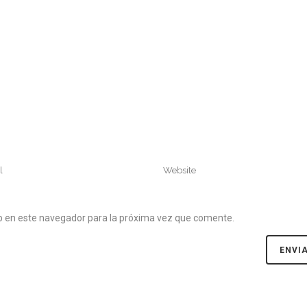
eb en este navegador para la próxima vez que comente.