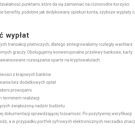
ałalność punktami, które da się zamieniać na różnorodne korzyści.
 benefity, podobne jak dedykowany opiekun konta, szybsze wypłaty c
ć wypłat
h transakcji płatniczych, dlatego zintegrowaliśmy rozległy wachlarz
imych graczy. Obsługujemy konwencjonalne przelewy bankowe, karty
 zaawansowane rozwiązania oparte na kryptowalutach.
iwości z krajowych banków
owania bez dodatkowych opłat
iskimi prowizjami
 terminem realizacji
jących zwiększoną nadzór budżetu
kłej dokumentacji sprawdzającej tożsamość. Po pozytywnej weryfikacji
dz, a w przypadku portfeli cyfrowych elektronicznych nierzadko znac