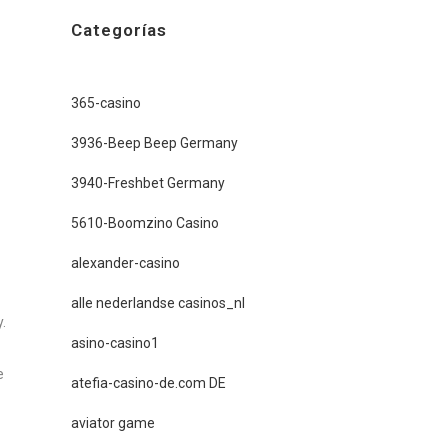
Categorías
365-casino
3936-Beep Beep Germany
3940-Freshbet Germany
5610-Boomzino Casino
z
alexander-casino
alle nederlandse casinos_nl
.
asino-casino1
e
atefia-casino-de.com DE
aviator game