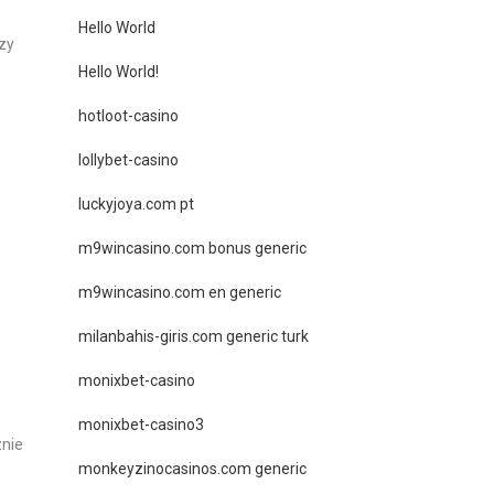
Hello World
zy
Hello World!
hotloot-casino
lollybet-casino
luckyjoya.com pt
m9wincasino.com bonus generic
m9wincasino.com en generic
milanbahis-giris.com generic turk
monixbet-casino
monixbet-casino3
znie
monkeyzinocasinos.com generic