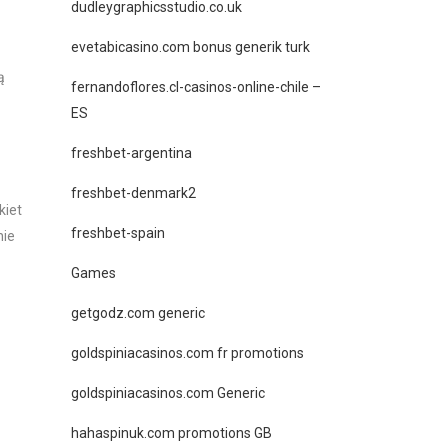
dudleygraphicsstudio.co.uk
evetabicasino.com bonus generik turk
ą
fernandoflores.cl-casinos-online-chile –
ES
freshbet-argentina
freshbet-denmark2
kiet
freshbet-spain
nie
Games
getgodz.com generic
goldspiniacasinos.com fr promotions
goldspiniacasinos.com Generic
hahaspinuk.com promotions GB