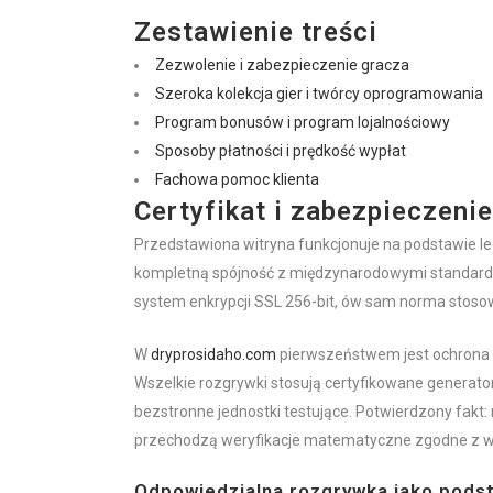
Zestawienie treści
Zezwolenie i zabezpieczenie gracza
Szeroka kolekcja gier i twórcy oprogramowania
Program bonusów i program lojalnościowy
Sposoby płatności i prędkość wypłat
Fachowa pomoc klienta
Certyfikat i zabezpieczeni
Przedstawiona witryna funkcjonuje na podstawie leg
kompletną spójność z międzynarodowymi standarda
system enkrypcji SSL 256-bit, ów sam norma stoso
W
dryprosidaho.com
pierwszeństwem jest ochrona w
Wszelkie rozgrywki stosują certyfikowane generato
bezstronne jednostki testujące. Potwierdzony fa
przechodzą weryfikacje matematyczne zgodne z wy
Odpowiedzialna rozgrywka jako podst